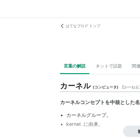
はてなブログ トップ
言葉の解説
ネットで話題
関
カーネル
(
コンピュータ
)
【
かーねる
カーネルコンセプトを中核とした名
カーネルグループ
。
kernel. に由来。
関連::トヨタ、デンソー、中部