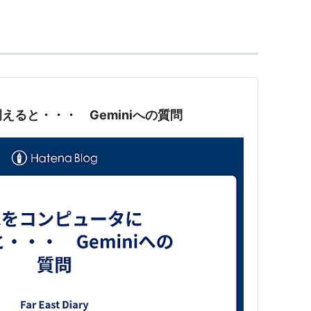
大佐」と訳される。
を盗んではいけない。
ーネル・サンダースは、実際に軍人であったわけで
えると・・・ Geminiへの質問
ンを経営していた彼は、州の料理界への貢献が認め
号を授与されたのである。 (
l.htm
を参照 )