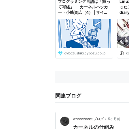
プログラミング言語は「黙っ
Li
て写経」──カーネルハッカ
ったこ
ー・小崎資広（4） | サイボ
diar
ウズ式
cybozushiki.cybozu.co.jp
k
関連ブログ
•
whoochanのブログ
5ヶ月前
カーネルの仕組み