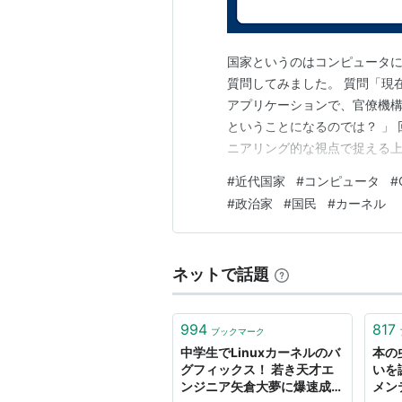
国家というのはコンピュータに
質問してみました。 質問「現
アプリケーションで、官僚機構
ということになるのでは？ 」
ニアリング的な視点で捉える
掘りして、各パーツの役割を整
#
近代国家
#
コンピュータ
#
テムのアーキテクチャ コンポー
#
政治家
#
国民
#
カーネル
（カーネル） ハードウェアと
ネットで話題
994
817
ブックマーク
中学生でLinuxカーネルのバ
本の虫
グフィックス！ 若き天才エ
いを
ンジニア矢倉大夢に爆速成長
メン