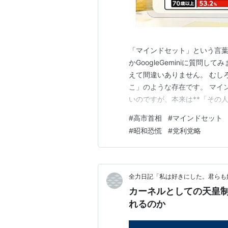
「マインドセット」という言
かGoogleGeminiに質問
えて間違いありません。 むし
こ」のような存在です。 マイ
いのですが、本来は**「その
たちが世界をどう解釈し、社会
#
高市首相
#
マインドセット
うなものですね。 具体的な関係
#
昭和恐慌
#
党利党略
セット・世界観・社会観の構造
全力日記「私は好きにした。君らも
カーネルとしての天皇制
れるのか