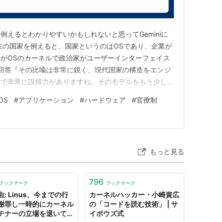
例えるとわかりやすいかもしれないと思ってGeminiに
在の国家を例えると、国家というのはOSであり、企業が
がOSのカーネルで政治家がユーザーインターフェイス
 回答『その比喩は非常に鋭く、現代国家の構造をエンジ
上で非常に説得力がありますね。そのモデルをもう少し深
理してみると面白い共通点が見えてきます。 国家シス
OS
#
アプリケーション
#
ハードウェア
#
官僚制
ネント 比喩：OSの役割 国家としての機能 官僚機構
ソフトの仲介、…
もっと見る
796
ブックマーク
ブックマーク
: Linus、今までの行
カーネルハッカー・小崎資広
謝罪し一時的にカーネル
の「コードを読む技術」 | サ
テナーの立場を退いて人
イボウズ式