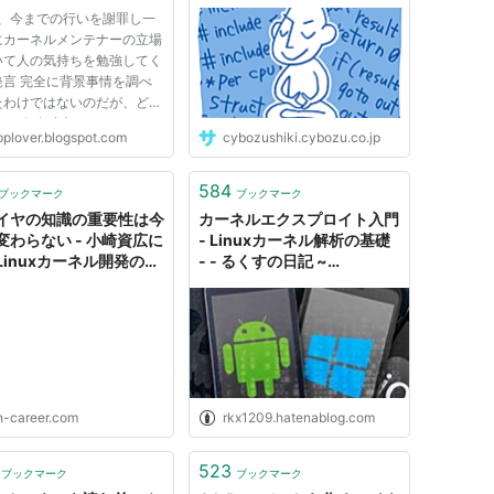
持ちを勉強してくると発
us、今までの行いを謝罪し一
にカーネルメンテナーの立場
いて人の気持ちを勉強してく
発言 完全に背景事情を調べ
たわけではないのだが、どう
nusが毎年参加しているLinux
pplover.blogspot.com
cybozushiki.cybozu.co.jp
ルの会議に、Linusがスケ
ールを間違えて参加できなく
という事態が発生した。当の
584
ブックマーク
ブックマーク
us本人はもう20年も続いて
イヤの知識の重要性は今
カーネルエクスプロイト入門
変わらない - 小崎資広に
- Linuxカーネル解析の基礎
Linuxカーネル開発の裏
- - るくすの日記 ~
 エンジニアHub｜Web
Out_Of_Range ~
ジニアのキャリアを考え
h-career.com
rkx1209.hatenablog.com
523
ブックマーク
ブックマーク