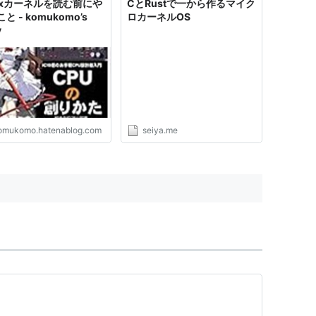
nuxカーネルを読む前にや
CとRustで一から作るマイク
と - komukomo’s
ロカーネルOS
y
omukomo.hatenablog.com
seiya.me