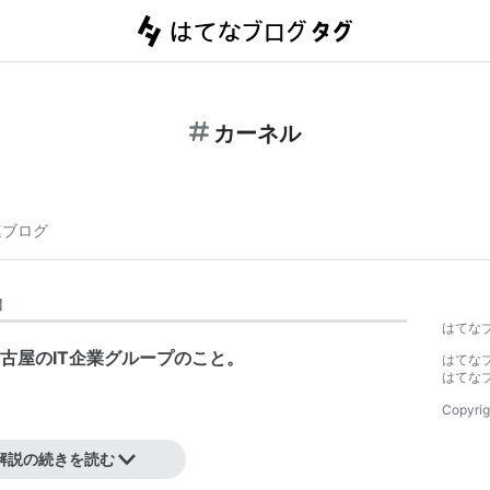
カーネル
連ブログ
】
はてな
古屋のIT企業グループのこと。
はてな
はてな
Copyrig
解説の続きを読む
大学、中部経済新聞