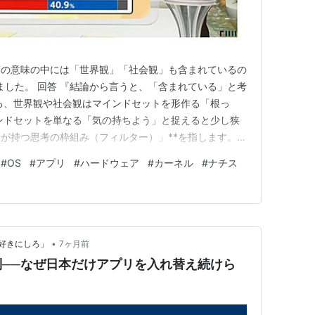
葉の意味の中には「世界観」「社会観」も含まれているの
してみました。 回答 『結論から言うと、「含まれている」と考
ろ、世界観や社会観はマインドセットを形作る「根っ
ンドセットを単なる「気の持ちよう」と捉えると少し狭
人が持つ思考の枠組み（フィルター）」**を指します。私
の中でどう振る舞うかを決めるOS（基本ソフト）のよ
#
OS
#
アプリ
#
ハードウェア
#
カーネル
#
ナチス
性を整理すると、以下のようになります。 1. マインド
 こ…
•
好きにしろ」
7ヶ月前
──なぜ日本だけアプリを入れ替え続けら