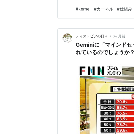
ーネルの初期化: 展開された
#
kernel
#
カーネル
#
仕組み
ハードウェアの検出とドライバ読み
を使用して…
•
ディストピアの日々
6ヶ月前
Geminiに「マイン
れているのでしょうか