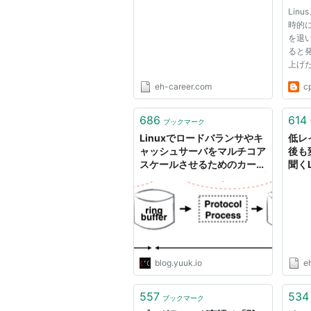
術を学ぶ - エンジニアHub｜
の気
Lin
Webエンジニアのキャリア
言
時的
を考える！
を退
ると
上げ
もLi
eh-career.com
c
カーネ
ジュ
なる
686
614
ブックマーク
Lin
Linuxでロードバランサやキ
低レ
い...
ャッシュサーバをマルチコア
後も
スケールさせるためのカーネ
聞く
ルチューニング - ゆううきブ
側 -
ログ
エン
る！
blog.yuuk.io
e
557
534
ブックマーク