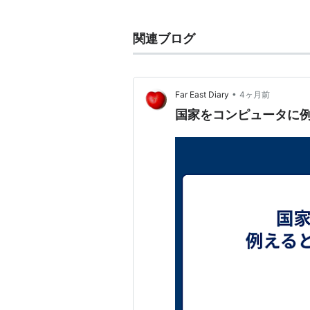
カーネル
(
一般
)
【
かーねる
】
関連ブログ
colonel. 軍人の階級の一つ。「
例) カーネル・サンダースの人形
•
Far East Diary
4ヶ月前
ちなみに
フライドチキン
で有名なカ
国家をコンピュータに例
は無い。ケンタッキー州でレストラ
られ、州知事から「カーネル」の称
http://www.kfc.com/about/colone