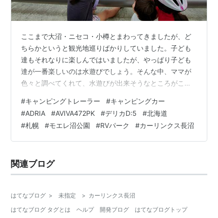
ここまで大沼・ニセコ・小樽とまわってきましたが、ど
ちらかというと観光地巡りばかりしていました。子ども
達もそれなりに楽しんではいましたが、やっぱり子ども
達が一番楽しいのは水遊びでしょう。そんな中、ママが
色々と調べてくれて、水遊びが出来そうなところがこの
公園でした。 あいにく天気予報はイマイチだったのです
#
キャンピングトレーラー
#
キャンピングカー
が、奇跡が起きることを願って公園に向かいました！ モ
#
ADRIA
#
AVIVA472PK
#
デリカD:5
#
北海道
エレ沼公園 〜 水遊び、できるかな!? 〜 RVパーク・カー
#
札幌
#
モエレ沼公園
#
RVパーク
#
カーリンクス長沼
リンクス長沼 〜 今夜は大雨 〜 備忘録 モエレ沼公園 〜
水遊び、できるかな!? 〜 昨夜は何度も目を覚ましてしま
いました…。流石に一桁国道に面している駐車場はなか
関連ブログ
なかうるさかったです…
はてなブログ
>
未指定
>
カーリンクス長沼
はてなブログ タグとは
ヘルプ
開発ブログ
はてなブログトップ