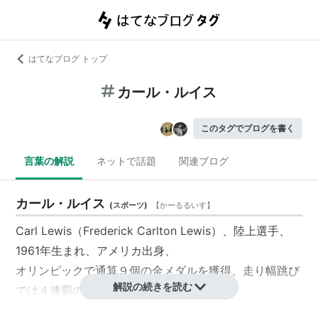
はてなブログ トップ
カール・ルイス
このタグでブログを書く
言葉の解説
ネットで話題
関連ブログ
カール・ルイス
(
スポーツ
)
【
かーるるいす
】
Carl Lewis（Frederick Carlton Lewis）、陸上選手、
1961年生まれ、アメリカ出身、
オリンピックで通算９個の金メダルを獲得、走り幅跳び
解説の続きを読む
では４連覇の偉業を達成した。