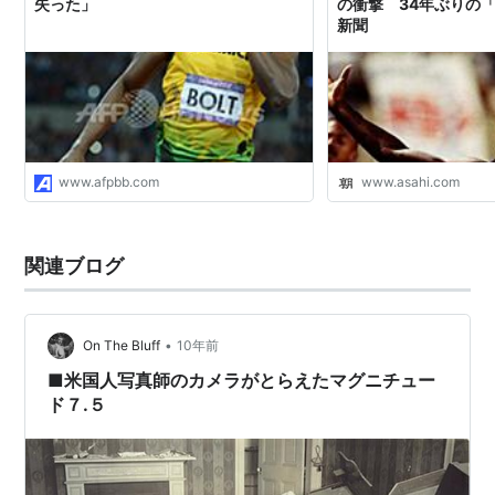
失った」
の衝撃 34年ぶりの
新聞
www.afpbb.com
www.asahi.com
関連ブログ
•
On The Bluff
10年前
■米国人写真師のカメラがとらえたマグニチュー
ド７.５