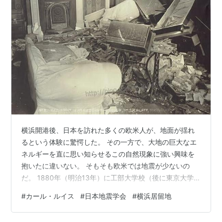
横浜開港後、日本を訪れた多くの欧米人が、地面が揺れ
るという体験に驚愕した。 その一方で、大地の巨大なエ
ネルギーを直に思い知らせるこの自然現象に強い興味を
抱いたに違いない。 そもそも欧米では地震が少ないの
だ。 1880年（明治13年）に工部大学校（後に東京大学
と合併）のジョン・ミルン等が創設した「日本地震学
#
カール・ルイス
#
日本地震学会
#
横浜居留地
会」の1881年12月の会員数は117名。 そのうち日本人は
37名、在外会員18名、残りの62名は日本に在住する外国