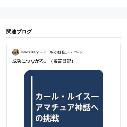
1991年、
100m走
の世界記録保持者。9秒86。
関連ブログ
•
kale’s diary ~ ケールの雑日記 ~
2年前
成功につながる。（名言日記）