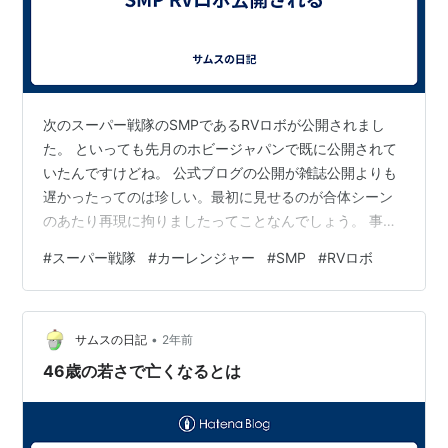
次のスーパー戦隊のSMPであるRVロボが公開されまし
た。 といっても先月のホビージャパンで既に公開されて
いたんですけどね。 公式ブログの公開が雑誌公開よりも
遅かったってのは珍しい。最初に見せるのが合体シーン
のあたり再現に拘りましたってことなんでしょう。 事実
激走合体のシーンが完全に再現されています。さらに激
#
スーパー戦隊
#
カーレンジャー
#
SMP
#
RVロボ
走斬りのポーズも完全に再現できるようで。 このために
股関節の可動を従来よりも増やしているのね。そしてDX
玩具のポーズも取れるというギミックもある。 人によっ
•
ては可動よりもこちらを望むのではなかろうか。予約開
サムスの日記
2年前
始は2月20日。でも価格の表記が無いな。
46歳の若さで亡くなるとは
bandaicandy.hateblo.jp …