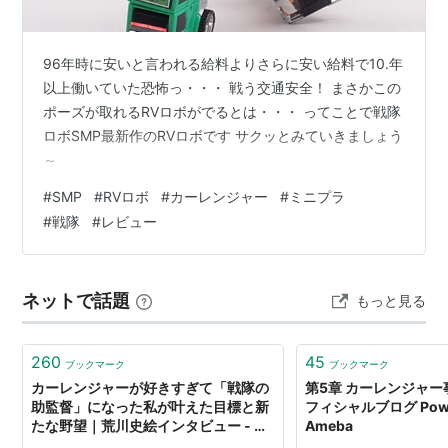
96年時に安いと言われる給料よりさらに安い給料で10.年
以上働いていた恐怖っ・・・ 戦う交通安全！ まさかこの
ポーズが取れるRVロボがでるとは・・・ ってことで戦隊
ロボSMP最新作のRVロボです サクッとみていきましょう
～
#
SMP
#
RVロボ
#
カーレンジャー
#
ミニプラ
#
戦隊
#
レビュー
ネットで話題
もっと見る
260
45
ブックマーク
ブックマーク
カーレンジャーが好きすぎて「戦隊の
第5章 カーレンジャー事
助監督」になった私が叶えた目標と新
フィシャルブログ Powe
たな野望｜荒川史絵インタビュー - り
Ameba
っすん by イーアイデム