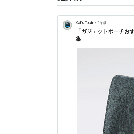
•
Kai's Tech
2年前
「ガジェットポーチお
集」