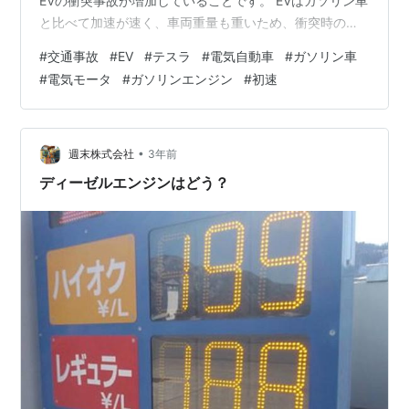
EVの衝突事故が増加していることです。 EVはガソリン車
と比べて加速が速く、車両重量も重いため、衝突時の被
害が大きくなります。また、エンジン音がないため、ド
#
交通事故
#
EV
#
テスラ
#
電気自動車
#
ガソリン車
ライバーが速度や車両の状態を把握しづらいという問題
#
電気モータ
#
ガソリンエンジン
#
初速
もあります。 Hertzは、EVの安全対策を強化するととも
に、ドライバーへの教育を奨励していくとしています。
ポイントは以下の3つです。 HertzがEVを売却した理由
は、EVの衝突事故増加。 EVの衝突事故が増加する理由…
•
週末株式会社
3年前
ディーゼルエンジンはどう？