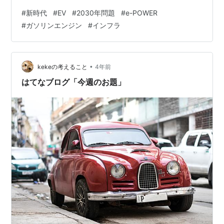
を禁止する方針。また、ノルウェーやインドでは2030年
#
新時代
#
EV
#
2030年問題
#
e-POWER
から電気自動車・水素自動車のみを販売、オランダでは
#
ガソリンエンジン
#
インフラ
2025年から電気自動車のみを販売など、各国で少しずつ
政策に違いはありますが、それぞれの取り組みを行って
います。日本も欧米に後れを取ってはいますが、温室効
果ガスを生み出すガソリンを燃料とする自動車の新車販
•
kekeの考えること
4年前
売を2030年代に禁止にす…
はてなブログ「今週のお題」