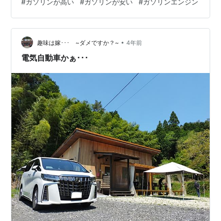
#
ガソリンが高い
#
ガソリンが安い
#
ガソリンエンジン
•
趣味は嫁･･･ ~ダメですか？~
4年前
電気自動車かぁ･･･