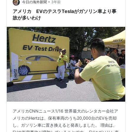
る。まぁワタクシはこの情報を事前に掴んでたので、特
•
今日の海外新聞
3年前
に驚きはしなか…
アメリカ EVのテスラTeslaがガソリン車より事
故が多いわけ
アメリカCNNニュース1/16 世界最大のレンタカー会社ア
メリカのHertzは、保有車両のうち20,000台のEVを売却
し、ガソリン車に置き換えると発表しました。 理由は、