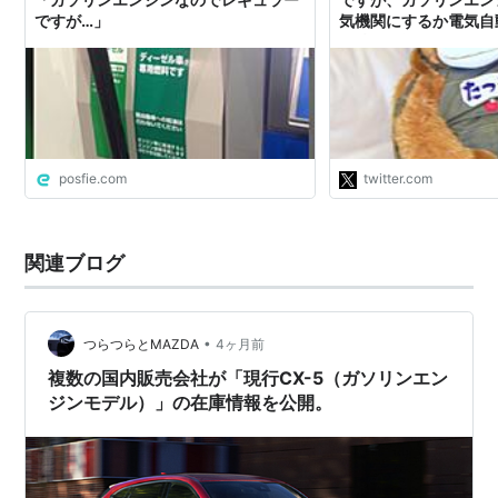
ですが…」
気機関にするか電気自
の技術的選択があった
じめの話でした。さま
の車でレースをした結
速かったことがガソリ
った理由とされていま
の理由は"
posfie.com
twitter.com
関連ブログ
•
つらつらとMAZDA
4ヶ月前
複数の国内販売会社が「現行CX-5（ガソリンエン
ジンモデル）」の在庫情報を公開。