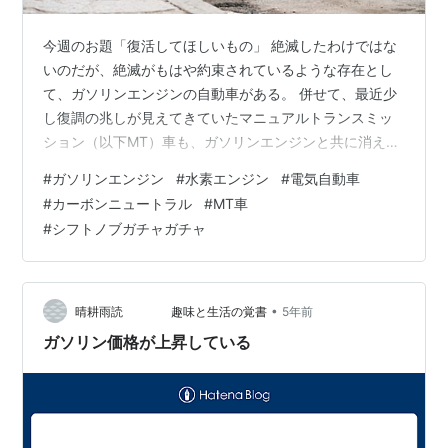
今週のお題「復活してほしいもの」 絶滅したわけではな
いのだが、絶滅がもはや約束されているような存在とし
て、ガソリンエンジンの自動車がある。 併せて、最近少
し復調の兆しが見えてきていたマニュアルトランスミッ
ション（以下MT）車も、ガソリンエンジンと共に消え行
くだろうことが予測される。 完全に絶滅する頃には、私
#
ガソリンエンジン
#
水素エンジン
#
電気自動車
自身、そのような車に乗りたい、という意欲もなくなっ
#
カーボンニュートラル
#
MT車
ているかも知れないものの、やはり、寂しさを感じてし
#
シフトノブガチャガチャ
まう。 そんな中、昨年の春だったか、トヨタが、水素エ
ンジンを搭載した車両で、24時間耐久レースに参戦し、
見事、完走を果たした。社長の豊田章男氏が自らドライ
バーとして参戦するなど、水素エンジンへ…
•
晴耕雨読 趣味と生活の覚書
5年前
ガソリン価格が上昇している