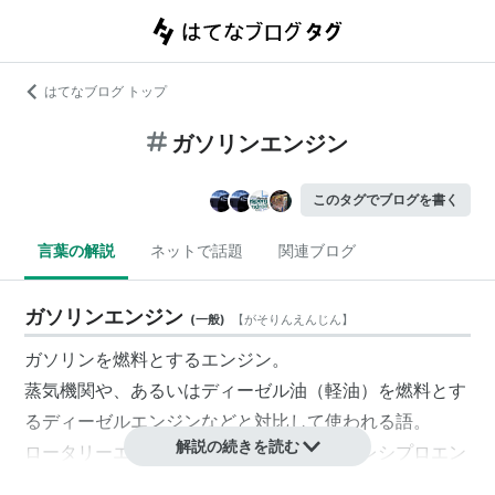
はてなブログ トップ
ガソリンエンジン
このタグでブログを書く
言葉の解説
ネットで話題
関連ブログ
ガソリンエンジン
(
一般
)
【
がそりんえんじん
】
ガソリンを燃料とするエンジン。
蒸気機関や、あるいはディーゼル油（軽油）を燃料とす
るディーゼルエンジンなどと対比して使われる語。
解説の続きを読む
ロータリーエンジンなどもあるが、通常はレシプロエン
ジンである。