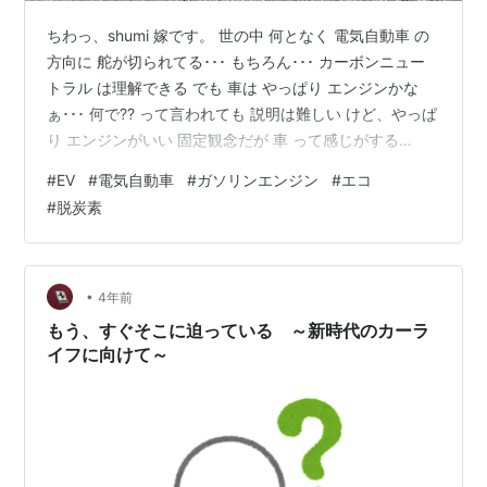
ちわっ、shumi 嫁です。 世の中 何となく 電気自動車 の
方向に 舵が切られてる･･･ もちろん･･･ カーボンニュー
トラル は理解できる でも 車は やっぱり エンジンかな
ぁ･･･ 何で?? って言われても 説明は難しい けど、やっぱ
り エンジンがいい 固定観念だが 車 って感じがする
(^▽^;) 電気自動車 普及率 アメリカ ですら10％台 中国辺
#
EV
#
電気自動車
#
ガソリンエンジン
#
エコ
りは もう少し 高かったような･･･ 日本は と言えば わず
#
脱炭素
か 2％ にすら届かず 車種によっては 1回のフル充電で
600km 程度は走るようだが 全ての 電気自動車がそうか
と言えば きっと そうではない･･･ ガソリンスタンドのよ
うに…
•
4年前
もう、すぐそこに迫っている ～新時代のカーラ
イフに向けて～