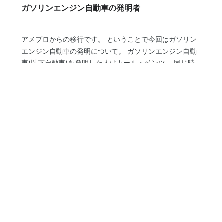
ガソリンエンジン自動車の発明者
アメブロからの移行です。 ということで今回はガソリン
エンジン自動車の発明について。 ガソリンエンジン自動
車(以下自動車)を発明した人はカール・ベンツ。 同じ時
期に別の場所で発明した人がいて、その名はゴットリー
プ・ダイムラーとウィルヘルム・マイバッハ。 ベンツも
ダイムラーもマイバッハも聞いたことありますよね。
#
ガソリンエンジン
#
自動車
#
ベンツ
#
ダイムラー
1876年ごろに今のガソリンエンジンの基礎となるオット
#
発明
ーサイクルという機関が発明されます。 1885年ごろ、オ
ットーのも元で研究していたダイムラーとマイバッハは4
ストロークエンジンを積んだ、4輪自動車を発明しまし
た。 同じころ別の場所にいたベンツは、2ストロークエ
•
rising_spiritのブログ
5年前
ンジンの開発に勤しんでいま…
失火してますね。