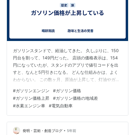
ガソリンスタンドで、給油してきた。 久しぶりに、150
円台を割って、149円だった。 店頭の価格表示は、154
円になっていたが、スタンドのアプリで値引コードを出
すと、なんと5円引きになる。 どんな仕組みかは、よく
わからない。 この数ヶ月、原油が上昇して、灯油やガソ
リンが高騰していた。 それが、いろんな業界に大きな影
#
ガソリンエンジン
#
ガソリン価格
響を与えているというニュースはよく見かける。 どう
#
ガソリン価格上昇
#
ガソリン価格の地域差
も、1年前くらいには120円台だったらしいのだが、記憶
#
水素エンジン車
#
電気自動車
が曖昧だな。 私の住む千葉県西北部は、日本でもガソリ
ン価格の安いところであるということは、かなり以前聞
いたことがあった。 国道6号線と国道16号線が交差して
いるので、競争が激しいの…
•
発明・芸術・創造ブログ
5年前