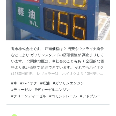
週末株式会社です。 店頭価格は？ 円安やウクライナ紛争
などにより ガソリンスタンドの店頭価格が 高止まりして
います。 北関東地区は、車社会のこともあり 全国的な価
格より低い価格で 給油できています。 それでもハイオク
は180円前後。 レギュラーは、ハイオクより 10円安い
170円前後。 軽油は、更に30円安い140円前後。 軽油は
#
車
#
ハイオク
#
軽油
#
ガソリンエンジン
ハイオクガソリンより 40円安くなっています。
#
ディーゼル
#
ディーゼルエンジン
weekend2019.hatenablog.com
#
クリーンディーゼル
#
コモンレレール
#
アドブルー
weekend2019.hatenablog.com 中古車で購入したVWゴ
ルフを 定期点検に出しました。 延長保証に入っているの
で、 費用はかかりません。 それでも…