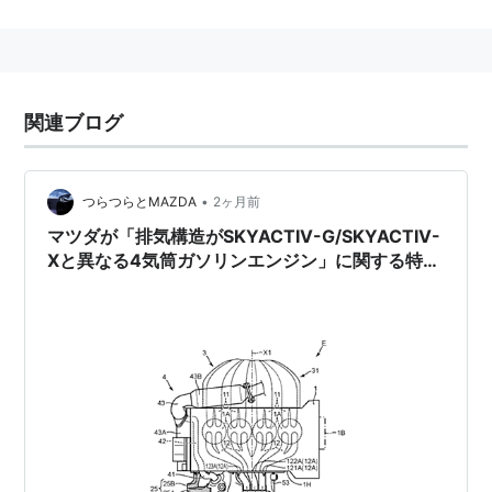
軽量で高出力のパワープラントを作りやすいので、航空
機や自動車などに用いられ、大発達した。
反面、大型化には不向きな面もあり、大型車や船舶用な
どではディーゼルエンジンに一歩譲る。
関連ブログ
•
つらつらとMAZDA
2ヶ月前
マツダが「排気構造がSKYACTIV-G/SKYACTIV-
Xと異なる4気筒ガソリンエンジン」に関する特許
を海外で出願。