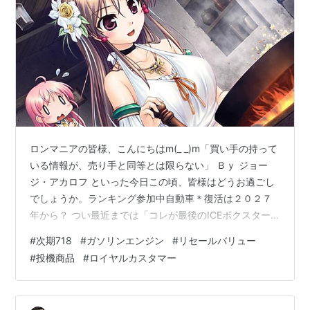
ロンマニアの皆様、こんにちはm(_ _)m「買い手の持って
いる情報が、売り手と同等とは限らない」 Ｂｙ ジョー
ジ・アカロフ といった今日この頃、皆様はどうお過ごし
でしょうか。ランキング参加中自動車＊復活は２０２７
年から？ つい最近までは「コレが最後のICEボクスター
＆ケイマン」と言われてて、注文が殺到してて２年待ち
#
次期718
#
ガソリンエンジン
#
リセールバリュー
とかになってて、特にGT4RSやスパイダーRSといった役
#
投機商品
#
ロイヤルカスタマー
物がアホみたいに高騰してた718であるが、ココに来て
【やっぱEVだけじゃアカンから次期718はICE版も作るわ
(*￣∇￣*)】ってなって界隈が大騒ぎになってるのであ