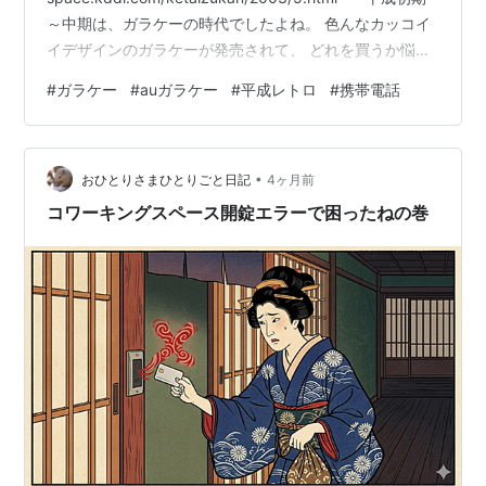
～中期は、ガラケーの時代でしたよね。 色んなカッコイ
イデザインのガラケーが発売されて、 どれを買うか悩ん
だ時代。 新型を買うと、学校や職場で人気者になれまし
#
ガラケー
#
auガラケー
#
平成レトロ
#
携帯電話
たよね♪ 今回は、昔…僕が使っていたケータイをご紹介す
る回です♪ というのも、古い機器って、いつ壊れるかわか
らないので、 動くうちに動画に残したかったのです。 と
•
いう事で 2003年に発売されたガラ…
おひとりさまひとりごと日記
4ヶ月前
コワーキングスペース開錠エラーで困ったねの巻