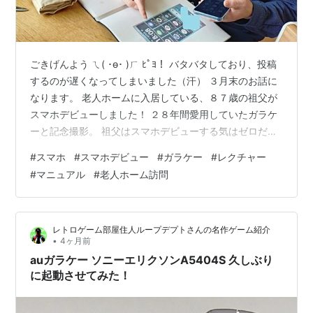
ごきげんよう ㄟ( ･ө･ )ㄏ ﾋﾟﾖ！ バタバタしており、投稿
するのが遅くなってしまいました（汗） ３月末のお話に
なります。 老人ホームに入居している、８７歳の祖父が
スマホデビューしました！ ２８年間愛用していたガラケ
ーと記念撮影。 祖父はスマホデビューする気はゼロだっ
たのですが、悲しいかな、３月末で「３G」が終了
#
スマホ
#
スマホデビュー
#
ガラケー
#
レクチャー
に・・・。 渋々スマホに買い替えることになりました。
#
マニュアル
#
老人ホーム訪問
両親（祖父にとっての娘夫婦）が付き添い、スマホショ
ップへ。 格安プランを探してもらい、１円でスマホをゲ
ットしました。 契約までの詳しい道のりは、母娘ブログ
レトロゲーム部屋住人ループデプトさんの名作ゲーム紹介
「乙女猫日記」に投稿していますので、よろしければ、
•
4ヶ月前
ご覧くださいませ～。 …
auガラケー ソニーエリクソンA5404S 久しぶり
に起動させてみた！