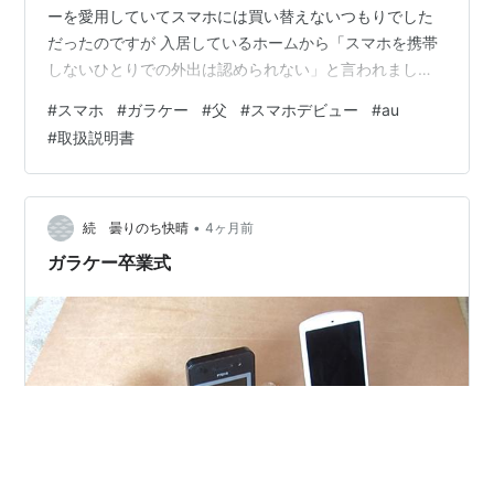
ーを愛用していてスマホには買い替えないつもりでした
だったのですが 入居しているホームから「スマホを携帯
しないひとりでの外出は認められない」と言われました
父の場合 連絡手段があるからひとりでの外出が許されて
#
スマホ
#
ガラケー
#
父
#
スマホデビュー
#
au
いたそうで（本来は認められないとは知りませんでし
#
取扱説明書
た） 父は乗り気ではなかったのですが 渋々 スマホの新
規契約をすることにしました 3月中旬 父と主人と私と3
人でスマホの契約をするためショップに行きました とに
かく 操作が簡単で機種代金＆通信料金＆通話料金が安い
•
続 曇りのち快晴
4ヶ月前
スマホ というのが絶対条…
ガラケー卒業式