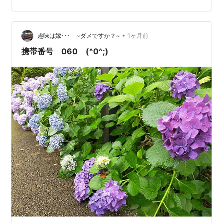
り、外でネットを使う等といったことはまず無かった私
からすると、地図にも辞書にも使えて重宝しておりま
す…持ち運びに激しく邪魔だけど。 勉強面での努力が大
•
趣味は嫁･･･ ~ダメですか？~
1ヶ月前
嫌いな私にとって、英語の半強制的な学びの…
携帯番号 060 (^0^;)