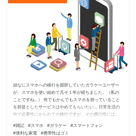
頑なにスマホへの移行を固辞していたガラケーユーザー
が、スマホを使い始めて凡そ１年が経ちました。（私の
ことですね…） 何でもかんでもスマホを持っていること
を前提としたサービスはやめてもらいたい… 日常生活の
中で必要性にかられての移行ですが、その携行性には難
儀しております。 今もって、単純な「小型携行電話」と
#
雑記
#
スマホ
#
ガラケー
#
スマートフォン
しての有様はガラケーの方が上でした。 それでも、色々
#
便利な家電
#
携帯性はゴミ
と恩恵にはあずかっておりますが‥‥ 色々と便利ではあ