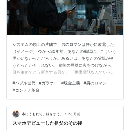
システムの領土の片隅で、男のロマンは静かに敗北した
（イメージ） 今から30年前、あなたの職場に、こういう
男がいなかっただろうか。あるいは、あなたの父親がそ
うだったかもしれない。 食後の煙草に火をつけながら、
目を細めてこう断言する男が。 「携帯電話なんていらな
い。連絡は公衆電話で十分だ」 「スマホ？ 画面を指でベ
#
バブル世代
#
ガラケー
#
現金主義
#
男のロマン
タベタ触るなんて気持ち悪い。ガラケーで世界は完成し
#
コンテナ革命
ている」 「クレジットカードは借金と同じだ。男なら現
金主義。それがいちばんクリーンだ」 「株はギャンブル
だ。額に汗して働き、銀行にコツコツ預けるのが男の生
きる道だ」 「ユニクロ？ あんな安かろう悪かろうの服
•
本にうもれて、猫をすう。
2ヶ月前
は、洗濯1回でヨレヨレになる」…
スマホデビューした祖父のその後