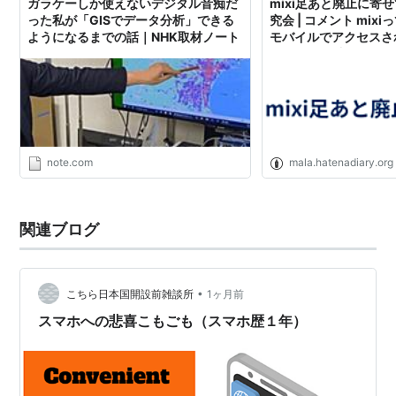
ガラケーしか使えないデジタル音痴だ
mixi足あと廃止に寄せ
った私が「GISでデータ分析」できる
究会 | コメント mix
ようになるまでの話｜NHK取材ノート
モバイルでアクセスさ
ど、スマホ以外のガラ
題が起きるの？
note.com
mala.hatenadiary.org
関連ブログ
•
こちら日本国開設前雑談所
1ヶ月前
スマホへの悲喜こもごも（スマホ歴１年）