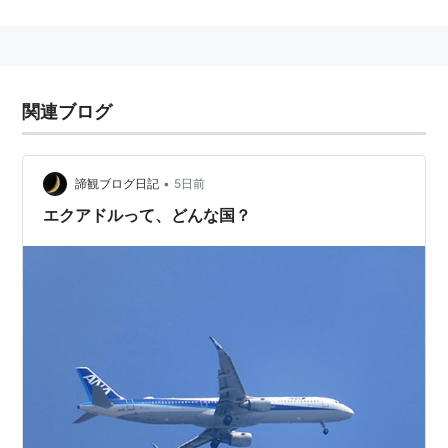
は普及しなかった機能を有する。「多機能携帯」「
フィ
ーチャーフォン
（特色のある電話）」とも言われてい
る。Android携帯に受け継がれた機能もある。
関連ブログ
主な特色
携帯アプリ(BREW,Java)
•
諦観ブログ日記
5日前
ワンセグ
エクアドルって、どんな国？
カメラでの静止画・動画の撮影
おサイフケータイ
着うた・着メロ
ガラスマ
ワンセグ、おサイフケータイなど、ガラケーの特徴的な
機能を装備したAndroidスマートフォンが国内メーカー
を中心に開発、生産されている。そうしたスマートフォ
ンの日本独自の進化を「ガラパゴス化したスマートフォ