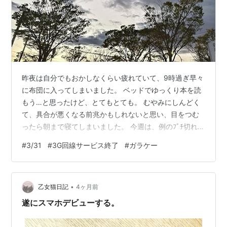
昨夜は自分でもおかしなくらい疲れていて、9時過ぎ早々
に布団に入ってしまいました。 ベッドでゆっくり本を読
もう…と思ったけど、とてもとても。 むやみにしんどく
て、具合が悪くなる前兆かもしれないと思い、目をつむ
ったら朝まで寝てしまいました。 今週は、例のﾌﾞﾁ切れ事
件の後ずっと胃が痛かったので、胃薬を毎日のように飲
#
3/31
#
3G回線サービス終了
#
ガラケー
んでいました。 もう再雇用の身だし。そこまで気を遣わ
なくても別にいいし。 ﾃｷﾄｰにｻｲﾃｰ限のことだけやってれ
ば、と思うんですけどね。難しいものです。。 ところ
•
で、わたしは昔のガラケーを目覚まし時計代わりに使っ
乙女猫日記
4ヶ月前
ています。 もちろん、ネットにはつながってません。 な
遂にスマホデビューする。
のに、3/31の深夜0…