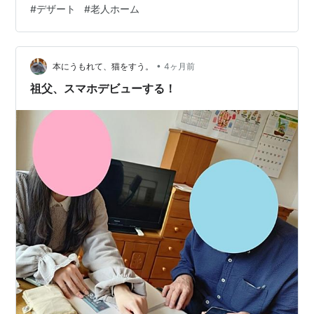
#
デザート
#
老人ホーム
しみだったりします！ 今回、祖父の元を訪れたのは、３
月末に買い替えたスマホの調子を見るためです。 祖父の
スマホデビューの詳しい話は、こちらの記事からどう
ぞ！ beansgoo2…
•
本にうもれて、猫をすう。
4ヶ月前
祖父、スマホデビューする！