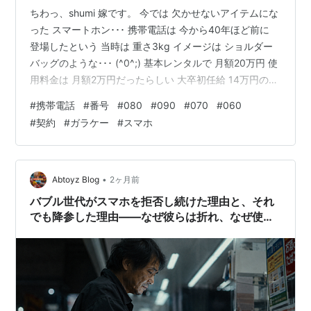
ちわっ、shumi 嫁です。 今では 欠かせないアイテムにな
った スマートホン･･･ 携帯電話は 今から40年ほど前に
登場したという 当時は 重さ3kg イメージは ショルダー
バッグのような･･･ (^0^;) 基本レンタルで 月額20万円 使
用料金は 月額2万円だったらしい 大卒初任給 14万円の時
代で 社長さんくらいしか 持てなかった･･･ 次第に進化し
#
携帯電話
#
番号
#
080
#
090
#
070
#
060
て ポケットに入れて 持ち歩けるサイズに アンテナ付き
#
契約
#
ガラケー
#
スマホ
だった 電話の機能から インターネット接続 TVを見るこ
とができるなど･･･ すさまじい 変化を遂げる!!! ガラケー
と呼ばれる 日本独特の 携帯電話もあったくらいだ･･･
(￣｡￣…
•
Abtoyz Blog
2ヶ月前
バブル世代がスマホを拒否し続けた理由と、それ
でも降参した理由――なぜ彼らは折れ、なぜ使い
こなせないのか