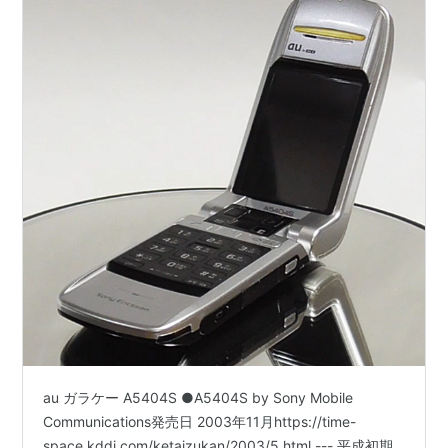
au ガラケー A5404S ●A5404S by Sony Mobile
Communications発売日 2003年11月https://time-
space.kddi.com/ketaizukan/2003/5.html --- 平成初期