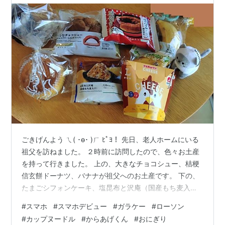
ごきげんよう ㄟ( ･ө･ )ㄏ ﾋﾟﾖ！ 先日、老人ホームにいる
祖父を訪ねました。 ２時前に訪問したので、色々お土産
を持って行きました。 上の、大きなチョコシュー、桔梗
信玄餅ドーナツ、バナナが祖父へのお土産です。 下の、
たまごシフォンケーキ、塩昆布と沢庵（国産もち麦入
り）のおにぎり、からあげくん北海道チーズ味は私のお
#
スマホ
#
スマホデビュー
#
ガラケー
#
ローソン
昼ご飯です。 からあげくん、大好きなんです。 普段はコ
#
カップヌードル
#
からあげくん
#
おにぎり
ンビニに行かないので、祖父の元を訪れる時の密かな楽