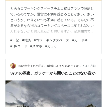
とあるコワーキングスペースを土日祝日プランで契約し
ているのですが、運営に不満を感じることが多い。多い
というか、わりといつも不満に感じている。そんなに不
満があるなら別のコワーキングスペースに変えればいい
んじゃないかと思われたかと思いますが、定期圏内で調
べた中では一番安いんですよね。別の拠点に変更すると
#
日記
#
雑談
#
コワーキングスペース
#
カードキー
月額で1,100円高くなる。 安いんだから文句言うなよとい
#
QRコード
#
スマホ
#
ガラケー
うご意見もごもっともなんですが、今日は文句を言いた
い。運営側にクレーム入れようかと思った。が、めちゃ
くちゃ頑張って隅から隅までサイトを探したら一応書い
てあったので、まあ、私の手抜かりなんでしょう…。で
•
1965年生まれの日記～離婚しようかやめとくか～
4ヶ月前
も隅から隅まで探してやっと見つけたんだよ！…
3/31の深夜、ガラケーから聞いたことのない音が