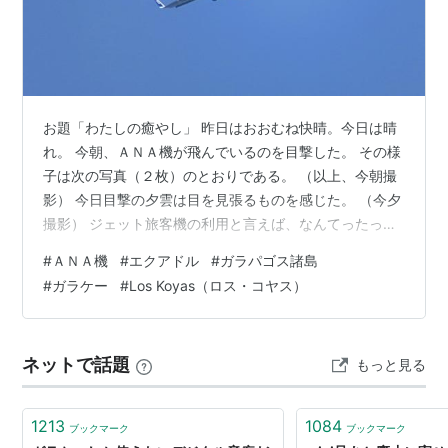
ン」という所から
ガラスマ
と
呼称
される場合がある。
2017年ガラケー生産終了
2015年
4月22日の日経新聞の記事によると、2017年以
お題「わたしの癒やし」 昨日はおおむね快晴。今日は晴
降、国内各社のガラケーが生産終了することが明らかと
れ。 今朝、ＡＮＡ機が飛んでいるのを目撃した。 その様
なった。
子は次の写真（２枚）のとおりである。 （以上、今朝撮
NECはすでにスマートフォン事業から撤退しており、17
影） 今日目撃の夕雲は目を見張るものを感じた。 （今夕
年に携帯事業から完全撤退する。また、富士通・パナソ
撮影） ジェット旅客機の利用と言えば、なんてったって
一番は海外旅行である。しかし、今回の記事で取り上げ
ニック・シャープはOSをAndroidに切り替え、ガラホ型
#
ＡＮＡ機
#
エクアドル
#
ガラパゴス諸島
る「エクアドル」は現在日本からの直行便がない。 エク
端末の生産を継続する。
#
ガラケー
#
Los Koyas（ロス・コヤス）
アドルへ行くとしたら、東京からアメリカのロサンゼル
ス又はマイアミ等を経由して、首都「キト」（２００万
人前後の人口）又は最大都市かつ港湾都市「グアヤキ
ネットで話題
もっと見る
ル」（約２７０万人の人口）へ約２０～２５時間かけて
行く方法が一般的か。 来る８月の５～…
1213
1084
ブックマーク
ブックマーク