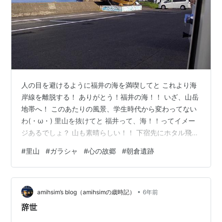
人の目を避けるように福井の海を満喫してと これより海
岸線を離脱する！ ありがとう！福井の海！！ いざ、山岳
地帯へ！ このあたりの風景、学生時代から変わってない
わ(・ω・) 里山を抜けてと 福井って、海！！ってイメー
ジあるでしょ？ 山も素晴らしい！！ 下宿先にホタル飛ん
でましたから で、山道を登ったその先に、 明智くんちが
#
里山
#
ガラシャ
#
心の故郷
#
朝倉遺跡
あります♪( ´▽｀) 越前のあたり、戦国武将の移り変わり
とともに、支配勢力が偏位してます。 越前、信長一族の
出身地なんですけどね、ええ、キレちゃって 征服して明
•
智光秀を置いてます 神社のようですね キリスト教に心酔
amihsim’s blog（amihsimの歳時記）
6年前
した光秀、愛娘に『ガラシャ』という名前をつけます。
辞世
わぁ、キラ…