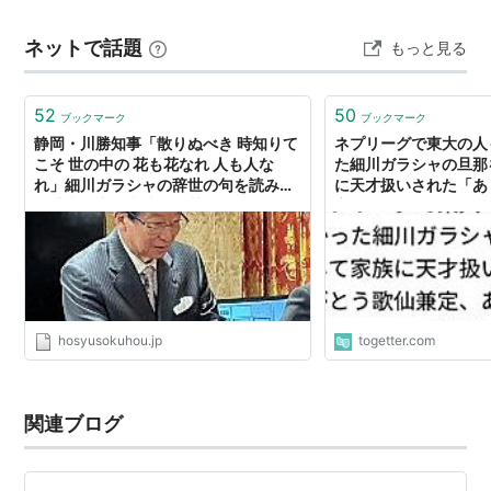
細川家の当主となった忠興は秀吉の許しが出たので、ガ
ネットで話題
もっと見る
ラシャを大…
52
50
ブックマーク
ブックマーク
静岡・川勝知事「散りぬべき 時知りて
ネプリーグで東大の人
こそ 世の中の 花も花なれ 人も人な
た細川ガラシャの旦那
れ」細川ガラシャの辞世の句を読み上
に天才扱いされた「あ
げ辞表提出 意味は「花は散るときを
定、ありがとう刀剣乱
知っているからこそ花として美しい。
人間もそうであらなけれならない。今
こそ散るべきときである」
hosyusokuhou.jp
togetter.com
関連ブログ