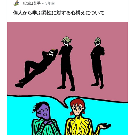
•
爪垢は苦手
3年前
偉人から学ぶ異性に対する心構えについて