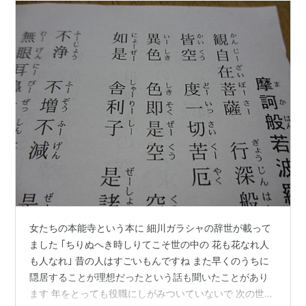
女たちの本能寺という本に 細川ガラシャの辞世が載って
ました ｢ちりぬへき時しりてこそ世の中の 花も花なれ人
も人なれ｣ 昔の人はすごいもんですね また早くのうちに
隠居することが理想だったという話も聞いたことがあり
ます 年をとっても役職にしがみついていないで 次の世代