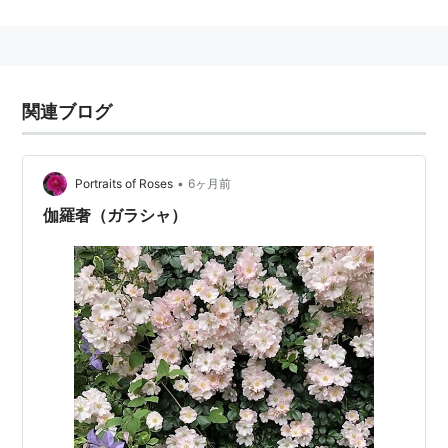
れは『戦国無双』シリーズの話題。(戦国無双シリーズ
では
ガラシャ
に関して「細川」の名が全く出ない)
関連ブログ
•
Portraits of Roses
6ヶ月前
伽羅奢（ガラシャ）