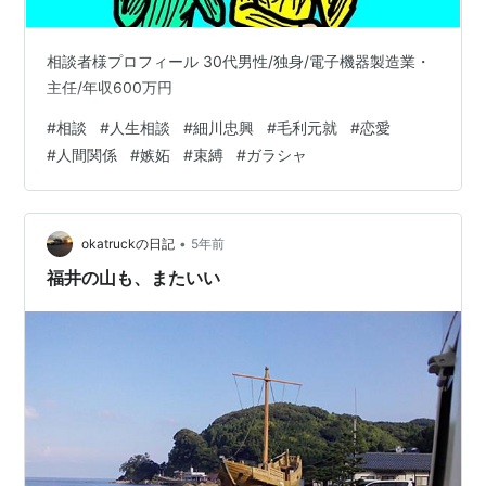
相談者様プロフィール 30代男性/独身/電子機器製造業・
主任/年収600万円
#
相談
#
人生相談
#
細川忠興
#
毛利元就
#
恋愛
#
人間関係
#
嫉妬
#
束縛
#
ガラシャ
•
okatruckの日記
5年前
福井の山も、またいい