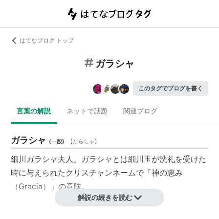
はてなブログ トップ
ガラシャ
このタグでブログを書く
言葉の解説
ネットで話題
関連ブログ
ガラシャ
(
一般
)
【
がらしゃ
】
細川ガラシャ
夫人。ガラシャとは細川玉が洗礼を受けた
時に与えられたクリスチャンネームで「神の恵み
（Gracia）」の意味。
解説の続きを読む
このキーワードが用いられているとしたら、おそらくそ