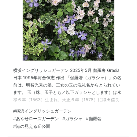
横浜イングリッシュガーデン 2025年5月 伽羅奢 Grasia
日本 1995年河合伸志 作出 「伽羅奢（ガラシャ）」の名
前は、明智光秀の娘、三女の玉の洗礼名からとられてい
ます。 玉（珠、玉子とも／以下ガラシャとします）は永
禄６年（1563）生まれ。天正６年（1578）に織田信長の
家臣であった細川藤孝（幽斎）の嫡男・忠興と結婚し、
#
横浜イングリッシュガーデン
子供ももうけました。しかし、天正10年に父、明智光秀
#
あやせローズガーデン
#
ガラシャ
#
伽羅奢
が織田信長に対し謀反（本能寺の変）を起こしたため、
#
港の見える丘公園
ガラシャは謀反人の娘となってしまいました。 忠興は、
ガラシャを丹後国味土野へ隠棲させました。天正12年に