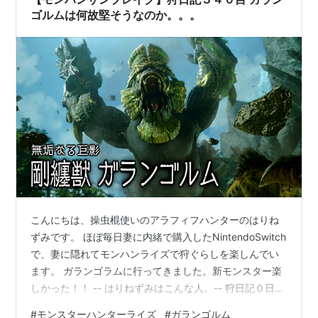
ゴルムは何故堅そうなのか。。。
こんにちは、操虫棍使いのアラフィフハンターのはりね
ずみです。 ほぼ毎日妻に内緒で購入したNintendoSwitch
で、妻に隠れてモンハンライズで狩ぐらしを楽しんでい
ます。 ガランゴラムに行ってきました。新モンスター楽
しかった！！ -- はりねずみはこんな人。-- 狩日記０日目
自己紹介的なの - アラフィフハンター日記 ちょっとやん
#
モンスターハンターライズ
#
ガランゴルム