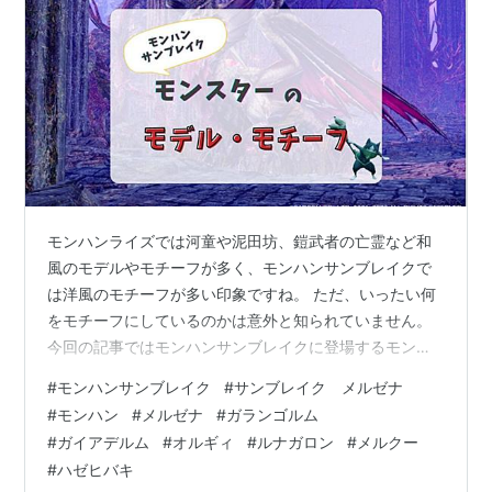
モンハンライズでは河童や泥田坊、鎧武者の亡霊など和
風のモデルやモチーフが多く、モンハンサンブレイクで
は洋風のモチーフが多い印象ですね。 ただ、いったい何
をモチーフにしているのかは意外と知られていません。
今回の記事ではモンハンサンブレイクに登場するモンス
ターのモデル・モチーフが何なのかをお伝えします。 モ
#
モンハンサンブレイク
#
サンブレイク メルゼナ
ンハンサンブレイク登場する小型モンスターのモデル・
#
モンハン
#
メルゼナ
#
ガランゴルム
モチーフは何？ 城壁高地に登場するオルギィのモデル・
#
ガイアデルム
#
オルギィ
#
ルナガロン
#
メルクー
モチーフは？ 城壁高地に登場するメルクーのモデル・モ
#
ハゼヒバキ
チーフは何？ ハゼヒバキのモデル・モチーフになってい