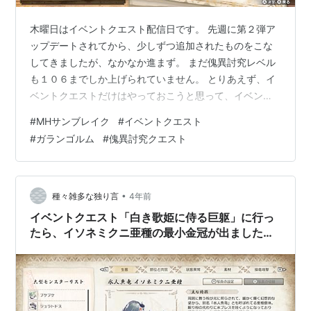
木曜日はイベントクエスト配信日です。 先週に第２弾ア
ップデートされてから、少しずつ追加されたものをこな
してきましたが、なかなか進まず。 まだ傀異討究レベル
も１０６までしか上げられていません。 とりあえず、イ
ベントクエストだけはやっておこうと思って、イベント
クエスト「爆炎豪水」に行ってきました。 イベントクエ
#
MHサンブレイク
#
イベントクエスト
スト「爆炎豪水」 ジェスチャーがもらえるクエストで闘
#
ガランゴルム
#
傀異討究クエスト
技場のガランゴルム１頭の狩猟です。 何も見ずに行った
のですが、やり終えてからTwitterを見ているとどうやら
隠し要素があったみたい。 一緒に居るモンスターが他に
１頭ランダムに出るみたいで。 自分はクルルヤックでし
•
種々雑多な独り言
4年前
た。 それがかなりうっとう…
イベントクエスト「白き歌姫に侍る巨躯」に行っ
たら、イソネミクニ亜種の最小金冠が出ました
【MHサンブレイク】