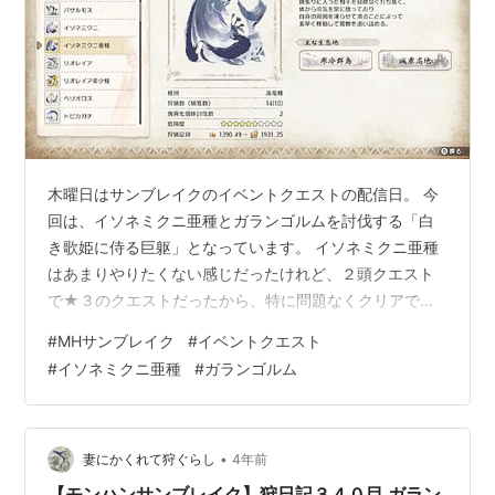
木曜日はサンブレイクのイベントクエストの配信日。 今
回は、イソネミクニ亜種とガランゴルムを討伐する「白
き歌姫に侍る巨躯」となっています。 イソネミクニ亜種
はあまりやりたくない感じだったけれど、２頭クエスト
で★３のクエストだったから、特に問題なくクリアでき
ました。 ガランゴルムもつい最近傀異討究クエストに行
#
MHサンブレイク
#
イベントクエスト
ったのですが、なんか傀異化してから強くなっているよ
#
イソネミクニ亜種
#
ガランゴルム
うな気がしてあまり進んでいきたくないモンスター。 と
りあえず報酬のポーズをゲットして、１回だけで終えま
した。 愉快なポーズ 先にガランゴルムを倒して、イソネ
ミクニ亜種の討伐を終えたら最小サイズが更新されまし
•
妻にかくれて狩ぐらし
4年前
た。 元々最小金冠を持っていたのかもし…
【モンハンサンブレイク】狩日記３４０目 ガラン