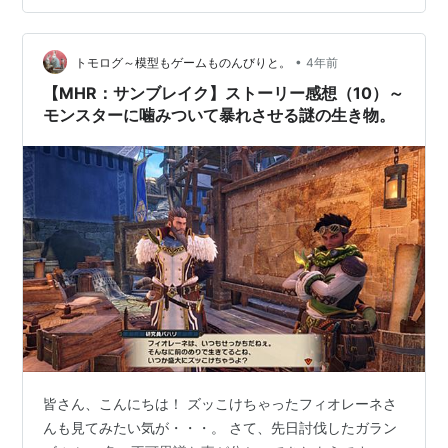
るのはツケヒバキ？ モンハンサンブレイクに登場する王
域三公のモデル・モチーフは何？ 爵銀…
•
トモログ～模型もゲームものんびりと。
4年前
【MHR：サンブレイク】ストーリー感想（10）～
モンスターに噛みついて暴れさせる謎の生き物。
皆さん、こんにちは！ ズッこけちゃったフィオレーネさ
んも見てみたい気が・・・。 さて、先日討伐したガラン