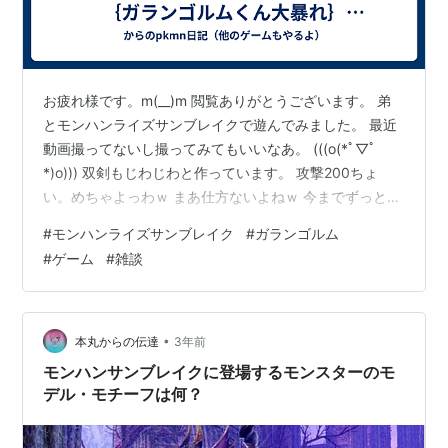
お疲れ様です。m(__)m 閲覧ありがとうございます。 弟
とモンハンライズサンブレイクで遊んでみました。 最近
動画撮ってないし撮ってみてもいいなあ。 (((o(*ﾟ▽ﾟ
*)o))) 双剣もじわじわと作っています。 攻撃200ちょ
い。めちゃよっわｗ まあ仕方ないよねｗ 今までずっと弓
でやってきたわけだしｗ MR3のガランゴルムくんクエス
#
モンハンライズサンブレイク
#
ガランゴルム
ト（二回目）に挑戦してみました。 まさかの一撃死。
#
ゲーム
#
雑談
Σ(￣ロ￣lll)ｶﾞｰﾝ 腕の纏いを解除をしないと大技を撃たれ
て一撃死らしく、それにやられました。 緊急回避でなん
とかなるらしいけど、上手く出来る気がしないｗ おっ
し、練習するぞお。 そしたら多分、弓矢強化でき…
•
本丸からの伝達
3年前
モンハンサンブレイクに登場するモンスターのモ
デル・モチーフは何？