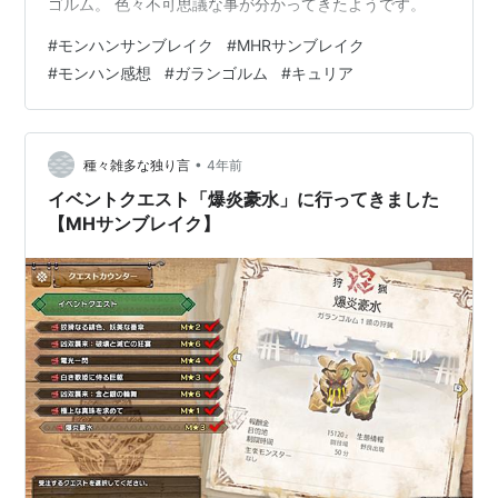
ゴルム。 色々不可思議な事が分かってきたようです。
#
モンハンサンブレイク
#
MHRサンブレイク
#
モンハン感想
#
ガランゴルム
#
キュリア
•
種々雑多な独り言
4年前
イベントクエスト「爆炎豪水」に行ってきました
【MHサンブレイク】