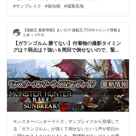
ちゃな感じの次男坊ですが、先日はバスケ部仲間とバー
#
サンブレイク
#
操虫棍
#
城塞高地
ベキューに遊びに行って楽しんでいました。受験生なん
ですけどね（笑） 思い返すと、僕も中学の時ジョーダン
が活躍していたのでバスケは好きでやりたかったのです
【遊戯王 最新情報】まいログ:遊戯王,TCGやトレンド情報ま
が、ちょうどスラムダンクがブームになっていた影響で
•
とめ
4年前
バスケ部が不…
【ガランゴルム 勝てない】付着物の撮影タイミン
グは？弱点は？強い＆周回で倒せないので、緊急
クエストの為に色々と考える
モンスターハンターライズ：サンブレイクから登場して
る「ガランゴルム」が強くて倒せないという声が初日か
ら聞かれるようになりました。剛纏獣ガランゴルムの素