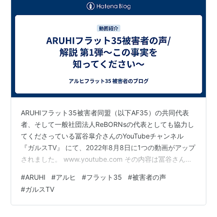
ARUHIフラット35被害者同盟（以下AF35）の共同代表
者、そして一般社団法人ReBORNsの代表としても協力し
てくださっている冨谷皐介さんのYouTubeチャンネル
『ガルスTV』 にて、2022年8月8日に1つの動画がアップ
されました。 www.youtube.com その内容は冨谷さんと
ARUHIフラット35メンバー3人が対談する形を取って、
#
ARUHI
#
アルヒ
#
フラット35
#
被害者の声
ARUHIを介したフラット35不正融資問題の実態を解説し
#
ガルスTV
ていくというもの。 どのような被害が出ているのか、
ARUHIのどのような点が疑わしいのか、そもそもなぜ