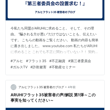
今私たち同盟がARUHIに求めること。 そして、その理
由。 ”騙される方が悪い”だけではないことも、伝えたい
です。 こちらの動画をご覧ください。 動画の内容も簡単
に書き出しました。 www.youtube.com 私たちがARUHI
に求めること これでも不正に関わっていない？！ 契約時
の状況 書類記入にあたって 今更の表明確認は何のため？
#
アルヒ
#
フラット35
#
不正融資
#
第三者委員会
契約店舗の偏り 物件の高値掴み 私も被害者かなと思った
#
ガルスTV
#
詐欺被害
#
不動産セミナー
ら
•
アルヒフラット35 被害者のブログ
4年前
ARUHIフラット35被害者の声/解説 第1弾～この
事実を知ってください～