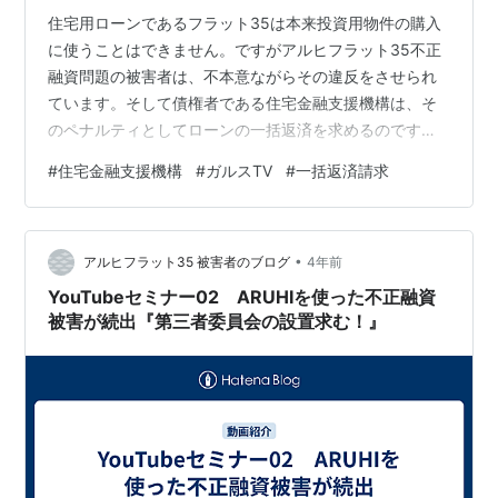
住宅用ローンであるフラット35は本来投資用物件の購入
に使うことはできません。ですがアルヒフラット35不正
融資問題の被害者は、不本意ながらその違反をさせられ
ています。そして債権者である住宅金融支援機構は、そ
のペナルティとしてローンの一括返済を求めるのです。
しかし不正を主導した悪徳業者、それに加担した金融機
#
住宅金融支援機構
#
ガルスTV
#
一括返済請求
関には責任を追及せず、被害者だけに責任を負わせるそ
の対応は果たして妥当でしょうか？ 今回はその一括返済
請求について冨谷皐介氏が物申してくれた動画をご紹介
•
します。 www.youtube.com 一括返済請求がおかしい理
アルヒフラット35 被害者のブログ
4年前
由 ①裁量権の逸脱・濫用 ②権利濫用(民法1条3項) 最後
YouTubeセミナー02 ARUHIを使った不正融資
に
被害が続出『第三者委員会の設置求む！』