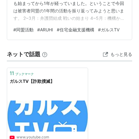
も始まってから1年が経っていました。ということで今回
は被害者同盟の1年間の活動を振り返ってみようと思いま
す。 2~3月：弁護団結成 戦いの始まり 4~5月：機構から
の冷たい反応 6月：デモ活動開始、そしてバーチャルオ
#
同盟活動
#
ARUHI
#
住宅金融支援機構
#
ガルスTV
ンリー株主総会 7月～11月：アルヒとの個別面談 12月：
機構を提訴 1月：アルヒ臨時株主総会 2月～：連日デモ
ネットで話題
もっと見る
11
ブックマーク
ガルスTV【詐欺撲滅】
www.youtube.com