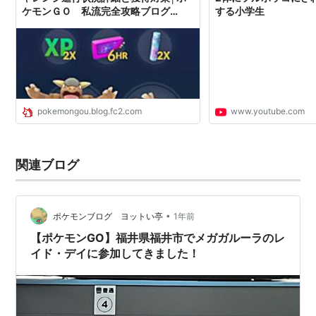
ケモンＧＯ 私流完全攻略ブログ
する小学生
（^^）
pokemongou.blog.fc2.com
www.youtube.com
関連ブログ
•
ポケモンブログ ヨットい亭
1年前
【ポケモンGO】福井県福井市でメガガルーラのレ
イド・デイに参加してきました！