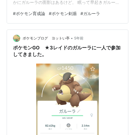
かにガルーラの面影はあるけど。 眠って早起きガルーラ
です。攻撃性能ないので困りました。絶対メガトンキッ
#
ポケモン育成論
#
ポケモン剣盾
#
ガルーラ
クじゃない。まだうずしおとかこごえるかぜ。それか弱
保にするか。 伝説ばっかりの環境ではそこまで耐えられ
ないので伝説が環境から消えたら使いましょうね。
•
ポケモンブログ ヨットい亭
5年前
ポケモンGO ★3レイドのガルーラに一人で参加
してきました。