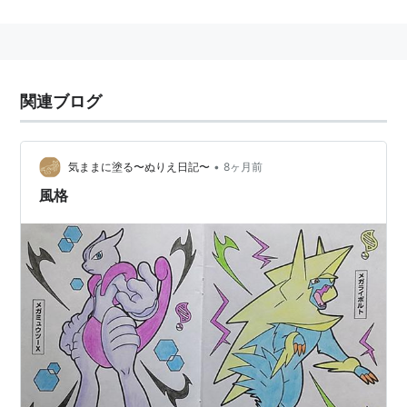
一種。
ゲーム中ではメスしか存在しないが、図鑑の説明文に
「メスは〜」と書いてあることから、設定上ではオスも
存在すると思われる。
関連ブログ
「ピヨピヨパンチ」はガルーラの固有技であったが、ル
ビー・サファイア以降、パッチールやミミロップも覚え
るようになった。
•
気ままに塗る〜ぬりえ日記〜
8ヶ月前
従来は「きもったま」や技のレパートリーの広さを生か
風格
した戦術を得意としていたが、X・Yではメガシンカを
獲得している。
データ
図鑑
全国図鑑
No.115
番号
ジョウト図鑑
No.205
HGSS
コーストカロス図鑑
No.062