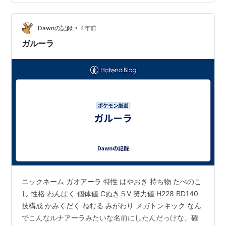
る』と『れんぞくパンチ』を連結。 18F〜50F ピーピー
マックスを使ったタイミングで技減りの罠を2連続で踏
•
み、連結が外れて切れそうになるも、わざマシンをたく
Dawnの記録
4年前
さん入手。『からげんき』や『10まんボルト』も拾えた
ガルーラ
が、『かえんほうしゃ』と『きあいパ…
ニックネーム ガオアーラ 特性 はやおき 持ち物 たべのこ
し 性格 わんぱく 個体値 Cぬき５V 努力値 H228 BD140
技構成 かみくだく ねむる みがわり メガトンキック なん
でこんなルナアーラみたいな名前にしたんだっけな。確