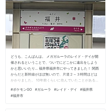
どうも、こんばんは。 メガガルーラのレイド・デイが開
催されるということで、ついでにどこかに遠出をしよう
かと思いいたり… 福井県福井市にやってきました！ 関西
からだと新幹線がほぼ無いので、片道２～３時間ほどは
かかりました。 10年前くらいに住んでいたことがあるの
ですが、その頃とは段違い。 福井駅周辺は新幹線と恐竜
#
ポケモンGO
#
ガルーラ
#
レイド・デイ
#
福井県
のおかげで活気づいていましたね。 福井駅を降りたら恐
#
福井市
竜がお出迎えしてくれました。 その後は周辺を散策し
て、午後2時からメガガルーラのレイドに参加。 今回は
以下のパーティで挑戦しました。 活気づいていることも