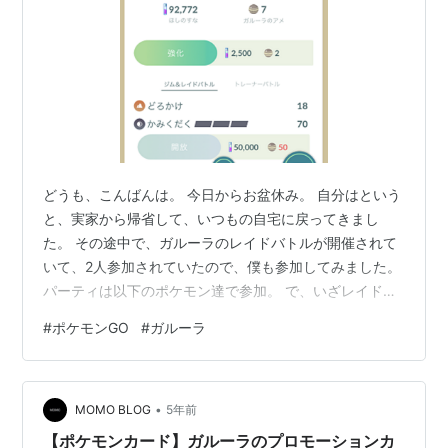
どうも、こんばんは。 今日からお盆休み。 自分はという
と、実家から帰省して、いつもの自宅に戻ってきまし
た。 その途中で、ガルーラのレイドバトルが開催されて
いて、2人参加されていたので、僕も参加してみました。
パーティは以下のポケモン達で参加。 で、いざレイドバ
トルがスタートすると…… あれ…？ 誰もいないじゃん！
#
ポケモンGO
#
ガルーラ
★3レイドバトルとか、一人で討伐したことないんだけ
ど、どうしよう。 なけなしのリモートレイドパスを使用
して、電車の中で参加したのが不味かったのかな？ しか
•
し、ここで負けるとリモートレイドパスが無駄になると
MOMO BLOG
5年前
思い、ガルーラをひたすら攻撃していました。 で、最終
【ポケモンカード】ガルーラのプロモーションカ