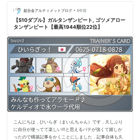
カード名 登場日 詳細 ガルーラ 1998年5月 ガルーラ親子
•
大会入賞賞品カード ガルーラGX 2018年12月 サン＆ムー
超合金アルティメットブログ
6年前
ン プ…
【S10ダブル】ガルタンザンビート, ゴツメアロー
タンザンビート【最高1944順位22位】
こんにちは，ひいらぎ（まいんちゃん）です．久しぶり
に自分が使ってて楽しい!!!と思えるパテが強くて嬉しか
ったので構築記事をかくことにしました．記事自体も久