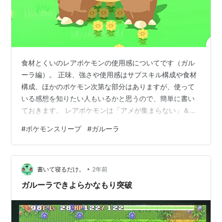
食材とくいのレアポケモンの使用感についてです（ガル
ーラ編）。 正味、強さや使用感はサブスキル構成や食材
構成、ほかのポケモン次第な部分はありますが、使って
いる感想を知りたい人もいるかと思うので、簡単に書い
ておきます。 レアポケモンは「アメが集まらない」＆
「進化しない」ので、レベルが上がりづらく、メインス
#
ポケモンスリープ
#
ガルーラ
キルレベルも基本１です。 そのため、どうしてもメイン
戦力にはならない感じなのですが、基本的には「加入レ
ベルが高い」「産出量が多い」ので、穴埋め的な戦力と
•
してはかなり強めですねー。 （ガルーラは時期的にポテ
書いて寝るだけ。
2年前
トが手に入るか入らないかぐらいの時期にABガルーラが
ガルーラできよらかなもり突破
確保できると、使用価値がある感じです。他の…