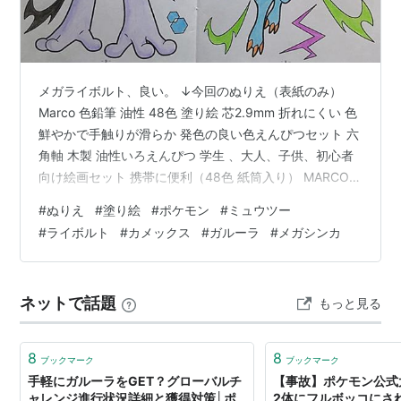
分類
おやこポケモン
タイプ
ノーマル
特性
はやおき
きもったま
通常特性
メガライボルト、良い。 ↓今回のぬりえ（表紙のみ）
せいしんりょく
隠れ特性
Marco 色鉛筆 油性 48色 塗り絵 芯2.9mm 折れにくい 色
鮮やかで手触りが滑らか 発色の良い色えんぴつセット 六
タマゴグループ
かいじゅう
角軸 木製 油性いろえんぴつ 学生 、大人、子供、初心者
高さ
2.2m
向け絵画セット 携帯に便利（48色 紙筒入り） MARCO
Amazon
重さ
80.0kg
#
ぬりえ
#
塗り絵
#
ポケモン
#
ミュウツー
#
ライボルト
#
カメックス
#
ガルーラ
#
メガシンカ
進化の系譜
ガルーラ
-進化無し-
ネットで話題
もっと見る
8
8
ブックマーク
ブックマーク
手軽にガルーラをGET？グローバルチ
【事故】ポケモン公式
ャレンジ進行状況詳細と獲得対策│ポ
2体にフルボッコにさ