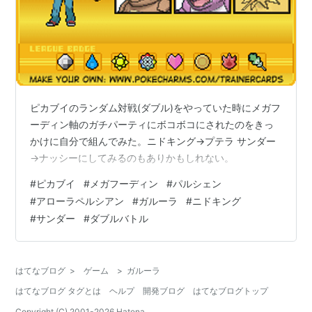
ピカブイのランダム対戦(ダブル)をやっていた時にメガフ
ーディン軸のガチパーティにボコボコにされたのをきっ
かけに自分で組んでみた。ニドキング→プテラ サンダー
→ナッシーにしてみるのもありかもしれない。
#
ピカブイ
#
メガフーディン
#
パルシェン
#
アローラペルシアン
#
ガルーラ
#
ニドキング
#
サンダー
#
ダブルバトル
はてなブログ
>
ゲーム
>
ガルーラ
はてなブログ タグとは
ヘルプ
開発ブログ
はてなブログトップ
Copyright (C) 2001-
2026
Hatena.