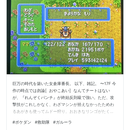
巨万の時代を築いた女倉庫番長。 以下、雑記。 〜17F 今
作の時点では勿論〚おやこあい〛なんてチートはない
が、『れんぞくパンチ』が終始反則級で強い。ただ、攻
撃技がこれしかなく、わざマシンが拾えなかったためわ
るあがきも使ってムドー狩り。おおきなリンゴがたくさ
ん拾えたため捗った。 店ではふっかつのタネを購入し、
#
ポケダン
#
救助隊
#
ガルーラ
オレンのみや飛び道具を使い切った後、『にらみつけ