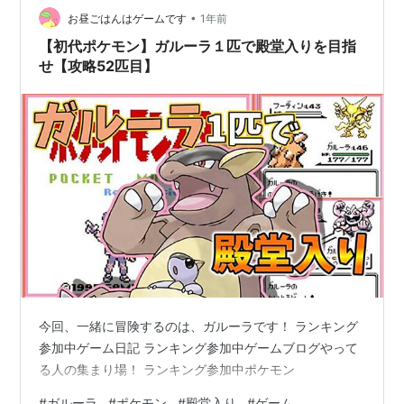
あって、人が集まりやすくて、合計5戦できました。 無
•
お昼ごはんはゲームです
1年前
事、メガガルーラの討伐に成功！…
【初代ポケモン】ガルーラ１匹で殿堂入りを目指
せ【攻略52匹目】
今回、一緒に冒険するのは、ガルーラです！ ランキング
参加中ゲーム日記 ランキング参加中ゲームブログやって
る人の集まり場！ ランキング参加中ポケモン
#
ガルーラ
#
ポケモン
#
殿堂入り
#
ゲーム