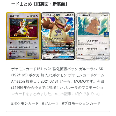
的には残り時間10秒くらいで…
ードまとめ【旧裏面・新裏面】
ポケモンカード151 sv2a 強化拡張パック ガルーラex SR
(192/165) ポケカ 無 たねポケモン ポケモンカードゲーム
Amazon 投稿日：2021.07.31 どーも、MOMOです。今回
は1996年から今までに登場したガルーラのプロモーショ
ンカードをまとめました。※この記事に紹介できていない
カードもあります。随時更新、修正をしていきます。 ガ
#
ポケモンカード
#
ガルーラ
#
プロモーションカード
ルーラのプロモーションカード一覧 ガルーラのプロモー
ションカード紹介 ガルーラのプロモーションカード一覧