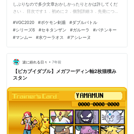
しぶりなので多少文章おかしかったりとかは許してくだ
さい． 目次です１．初めに２．個別詳細３．先発につい
て４．主な負け筋５．最後に １．初めに ある日ランクマ
#
VGC2020
#
ポケモン剣盾
#
ダブルバトル
してたら，1万位がスカーフタチフサグマのなみのりでセ
#
シリーズ6
#
セキタンザン
#
ガルーラ
#
バチンキー
キタンザンを起動してきて腰抜かしたんで，なみのり持
#
マンムー
#
水ウーラオス
#
アシレーヌ
ちのポケモン調べたらガルーラが居てこれは強そう()とそ
こからスタート． ガルタンザンビート この構築の理想ム
ーブは，キョダイセキタンザンがキョダイフンセキを打
った状態で相手のダイマックスポ…
•
波に紛れる日々
7年前
【ピカブイダブル】メガフーディン軸2枚猫積み
スタン