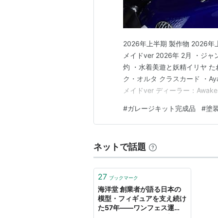
2026年上半期 製作物 2026
メイドver 2026年 2月 ・
灼 ・水着美遊と妖精イリヤ たわ
ク・オルタ クラスカード ・Ayan
メイドver ディーラー：Awake
原型：フジヤマサンカク氏のホワイ
#
ガレージキット完成品
#
塗
精騎士ランスロ…
ネットで話題
27
ブックマーク
海洋堂 創業者が語る日本の
模型・フィギュアを支え続け
た57年――ワンフェス運
営・ガレージキット・完成品