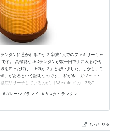
ランタンに惹かれるのか？ 家族4人でのファミリーキャ
.です。 高機能なLEDランタンが数千円で手に入る時代
値段を知った時は「正気か？」と思いました。しかし、こ
値」があるという証明なのです。 私が今、ガジェット
リサーチしているのが、[38explore]の「38灯
告白すると、私はまだこの38灯を所有していません。しか
#
ガレージブランド
#
カスタムランタン
8灯を見るたびに、「なぜ、こんな小さな道具が、ここま
う…
もっと見る