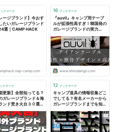
16
ブックマーク
ブックマーク
レージブランド】今おす
『auvil』キャンプ用テーブ
したいガレージブランド
ルが拡張性高すぎ！韓国発の
4選｜CAMP HACK
ガレージブランドの実力
は！？ - 強欲男は身をやつす
amphack.nap-camp.com
www.shirodango.com
12
ックマーク
ブックマーク
期更新】全部知ってる？
キャンプ道具の情報収集どこ
のガレージブランド＆海
でしてる？有名メーカーから
ランド焚き火台３０選紹
ガレージブランドまでを知る
！ - 強欲男は身をやつす
方法！！ - 強欲男は身をやつ
す