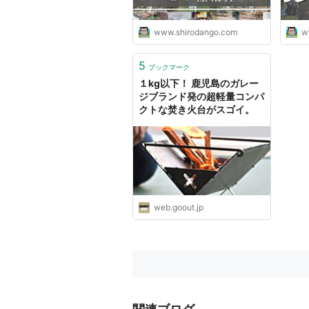
www.shirodango.com
w
5
ブックマーク
１kg以下！ 鹿児島のガレー
ジブランド発の超軽量コンパ
クトな焚き火台がスゴイ。
web.goout.jp