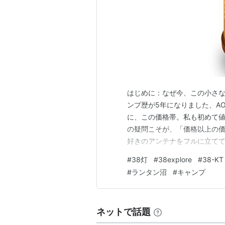
はじめに：なぜ今、この小さな
ンプ歴が5年になりました、AO
に、この価格帯。私も初めて
の疑問こそが、「価格以上の価
好きのアンテナをフルに立てて徹底
（38-kT）」です。 正直に
#
38灯
#
38explore
#
38-KT
し、SNSでカスタムされた3
#
ランタン沼
#
キャンプ
での所有欲を掻き立てるのだろ
ネットで話題