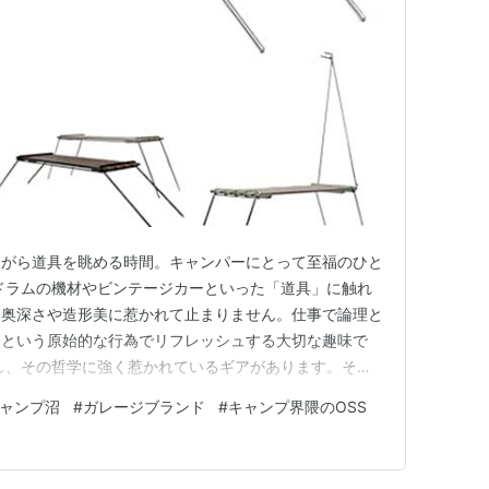
ながら道具を眺める時間。キャンパーにとって至福のひと
ドラムの機材やビンテージカーといった「道具」に触れ
つ奥深さや造形美に惹かれて止まりません。仕事で論理と
りという原始的な行為でリフレッシュする大切な趣味で
し、その哲学に強く惹かれているギアがあります。それ
eです。 正直に申し上げると、私はまだこのA38grateを手に入
ャンプ沼
#
ガレージブランド
#
キャンプ界隈のOSS
革新的な設計思想やユーザーの反響を徹底的にリサーチし
では…