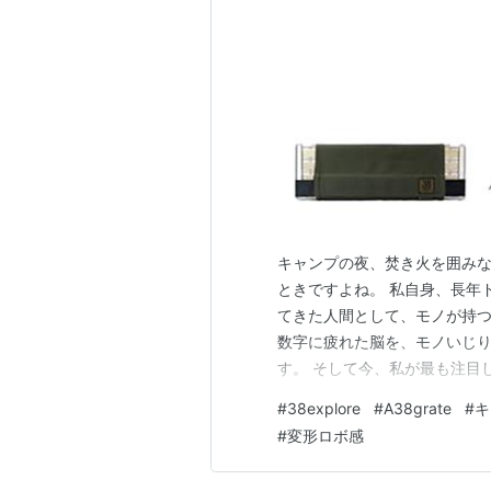
キャンプの夜、焚き火を囲み
ときですよね。 私自身、長年
てきた人間として、モノが持
数字に疲れた脳を、モノいじ
す。 そして今、私が最も注目
が38exploreのA38grat
#
38explore
#
A38grate
#
キ
れていません。しかし、その
#
変形ロボ感
た結果、これは単なるテーブル