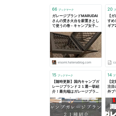
66
20
ブックマーク
ガレージブランドMARUDAI
【ガ
さんの焚き火台を薪置きとし
すめ
て使うの巻 - キャンプ女子え
ギア2
りごのみのはてなブログ
eisomi.hatenablog.com
c
15
14
ブックマーク
ブ
【随時更新】国内キャンプガ
【定
レージブランド２１選一挙紹
注目
介！最先端はガレージブラン
外ブ
ドにあり！ - 強欲男は身をや
介！
つす