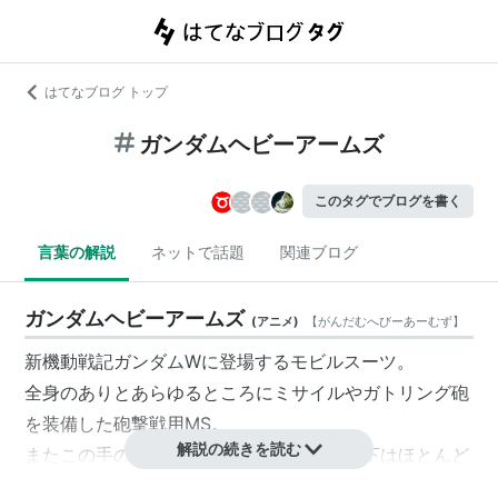
はてなブログ トップ
ガンダムヘビーアームズ
このタグでブログを書く
言葉の解説
ネットで話題
関連ブログ
ガンダムヘビーアームズ
(
アニメ
)
【
がんだむへびーあーむず
】
新機動戦記ガンダムWに登場するモビルスーツ。
全身のありとあらゆるところにミサイルやガトリング砲
を装備した砲撃戦用MS。
解説の続きを読む
またこの手のメカにありがちな機動力の低下はほとんど
見られない。