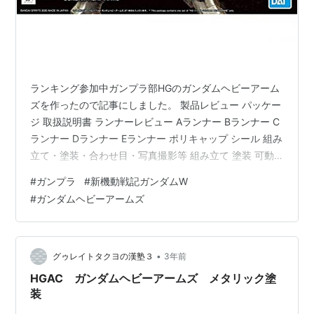
ランキング参加中ガンプラ部HGのガンダムヘビーアーム
ズを作ったので記事にしました。 製品レビュー パッケー
ジ 取扱説明書 ランナーレビュー Aランナー Bランナー C
ランナー Dランナー Eランナー ポリキャップ シール 組み
立て・塗装・合わせ目・写真撮影等 組み立て 塗装 可動
写真撮影 総評・おわりに 2020年10月発売の商品で、メ
#
ガンプラ
#
新機動戦記ガンダムW
ーカー希望小売価格は1,650円。 新機動戦記ガンダムW
#
ガンダムヘビーアームズ
に登場した「5機のガンダム」のうちの1機です。
BANDAI SPIRITS(バンダイ スピリッツ) HGAC 新機動戦
記ガンダムW ガンダムヘビーアームズ 1/144スケール 色
分け済みプラモデルBAND…
•
グゥレイトタクヨの漢塾３
3年前
HGAC ガンダムヘビーアームズ メタリック塗
装