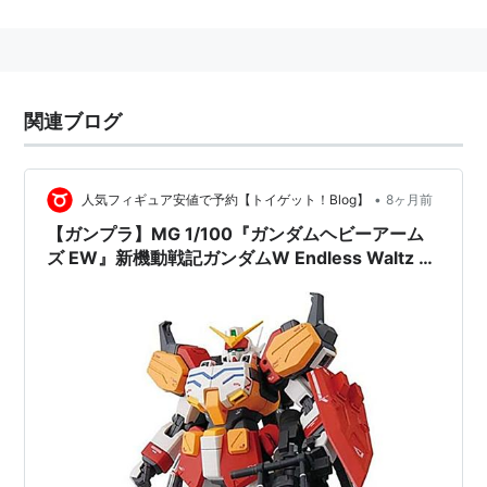
しかし装弾数自体はあまり多くなく、全弾撃ち尽くした
後の武装は右腕のアーミーナイフのみとなる。
メインパイロットはトロワ・バートン
*1
。
関連ブログ
*1
:
ちなみに、本来のトロワ・バートンはすでに殺されて
いて、サーカスの道化を表向きの仮の姿としているある
•
人気フィギュア安値で予約【トイゲット！Blog】
8ヶ月前
少年がその名を拝借している。
【ガンプラ】MG 1/100『ガンダムヘビーアーム
ズ EW』新機動戦記ガンダムW Endless Waltz プ
ラモデル予約【バンダイ】より2025年12月11日
再販予定♪