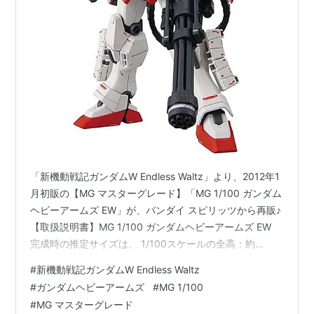
「新機動戦記ガンダムW Endless Waltz」より、2012年1
月初販の【MG マスターグレード】「MG 1/100 ガンダム
ヘビーアームズ EW」が、バンダイ スピリッツから再販♪
【取扱説明書】MG 1/100 ガンダムヘビーアームズ EW
完成時の推定サイズは、 1/100スケールの全高：約
16.7cm（頭頂高）。 【再販】MG 1/100『ガンダムヘビ
#
新機動戦記ガンダムW Endless Waltz
ーアームズ EW』新機動戦記ガンダムW Endless Waltz プ
#
ガンダムヘビーアームズ
#
MG 1/100
ラモデルは、バンダイ スピリッツより2025年12月発売の
#
MG マスターグレード
予定です♪ 【Amazon】HG 1/144『ガンダムヘビーアー