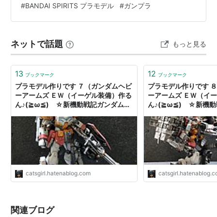
#
BANDAI SPIRITS プラモデル
#
ガンプラ
ムズ』プラモデル【バンダイ】 【Amaz…
ネットで話題
もっと見る
13
12
ブックマーク
ブックマーク
プラモデル作りです ７（ガンダムヘビ
プラモデル作りです 
ーアームズ ＥＷ（イーゲル装備）作る
ーアームズ ＥＷ（イ
ん♪(≧ω≦) ☆新機動戦記ガンダムＷ
ん♪(≧ω≦) ☆新機
Endless Waltz 敗者たちの栄光☆ - 猫
Endless Waltz 敗
娘7号の お楽しみ袋
娘7号の お楽しみ袋
catsgirl.hatenablog.com
catsgirl.hatenablog.
関連ブログ