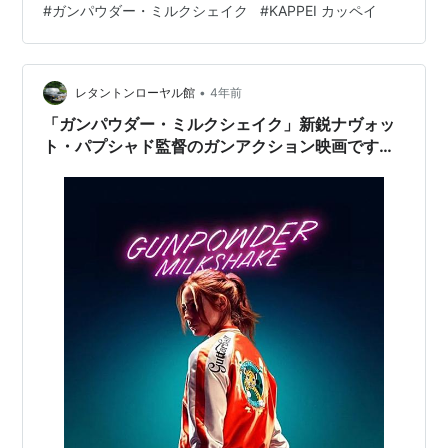
#
ガンパウダー・ミルクシェイク
#
KAPPEI カッペイ
手に、さらにカラフルになっていました。 アイナ・ジ・
エンドさんの役ポーシャが好きです。 そうそうＢ’ｚの稲
葉さんが吹替えすると話題でしたね。 歌のシーンは圧巻
です。 でももうちょっと聴きたかった！ sing-movie…
•
レタントンローヤル館
4年前
「ガンパウダー・ミルクシェイク」新鋭ナヴォッ
ト・パプシャド監督のガンアクション映画です
が…