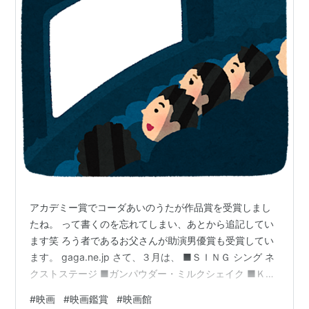
アカデミー賞でコーダあいのうたが作品賞を受賞しまし
たね。 って書くのを忘れてしまい、あとから追記してい
ます笑 ろう者であるお父さんが助演男優賞も受賞してい
ます。 gaga.ne.jp さて、３月は、 ■ＳＩＮＧ シング ネ
クストステージ ■ガンパウダー・ミルクシェイク ■ＫＡ
ＰＰＥＩ カッペイ の３本を観ました。 それぞれ違うテ
#
映画
#
映画鑑賞
#
映画館
イストですが、面白かったです。 ＳＩＮＧは前作より派