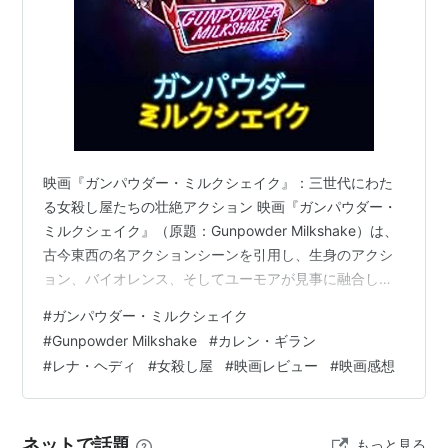
映画『ガンパウダー・ミルクシェイク』：三世代にわた
る女殺し屋たちの壮絶アクション 映画『ガンパウダー・
ミルクシェイク』（原題：Gunpowder Milkshake）は、
古今東西の名アクションシーンを引用し、生身のアクシ
ョン、バイオレンス、そしてユーモアが見事に融合し
た、華麗でスタイリッシュなアクション映画です。『ガ
#
ガンパウダー・ミルクシェイク
ーディアンズ・オブ・ギャラクシー』などで知られるカ
#
Gunpowder Milkshake
#
カレン・ギラン
レン・ギランが主演を務め、冷血な殺し屋サムを演じま
#
レナ・ヘディ
#
女殺し屋
#
映画レビュー
#
映画感想
す。物語は、サムが12歳の時に、伝説的な殺し屋である
母スカーレット（レナ・ヘディ）に置き去りにされると
ころから始まります。それから15年後、サムは母と同様
ネットで話題
もっと見る
に、冷酷非情なプロの殺し屋と…