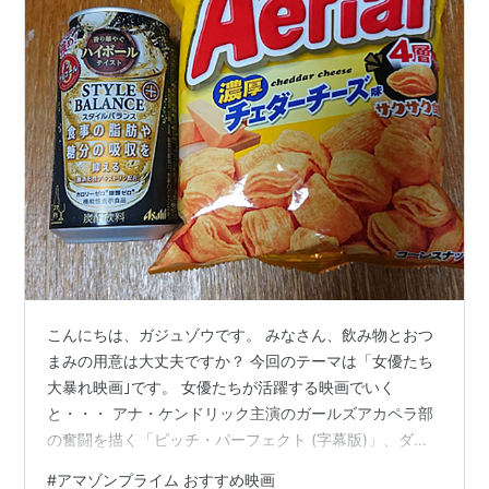
こんにちは、ガジュゾウです。 みなさん、飲み物とおつ
まみの用意は大丈夫ですか？ 今回のテーマは「女優たち
大暴れ映画｣です。 女優たちが活躍する映画でいく
と・・・ アナ・ケンドリック主演のガールズアカペラ部
の奮闘を描く「ピッチ・パーフェクト (字幕版)」、ダニ
ー・オーシャンの妹（サンドラ・ブロック）が活躍する
#
アマゾンプライム おすすめ映画