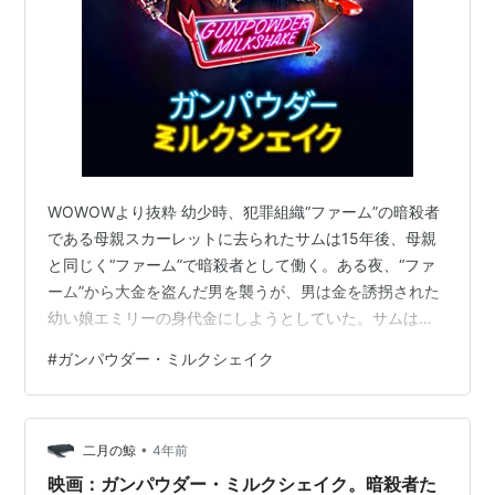
WOWOWより抜粋 幼少時、犯罪組織“ファーム”の暗殺者
である母親スカーレットに去られたサムは15年後、母親
と同じく“ファーム”で暗殺者として働く。ある夜、“ファ
ーム”から大金を盗んだ男を襲うが、男は金を誘拐された
幼い娘エミリーの身代金にしようとしていた。サムは男
を病院に連れて行き、エミリーを救おうと行動を起こ
#
ガンパウダー・ミルクシェイク
す。だがこの独断に怒った“ファーム”は刺客たちにサムを
狙わせ、サムは腕が使えなくなる血清を注射されてしま
う。以下、ロケ地等
•
二月の鯨
4年前
映画：ガンパウダー・ミルクシェイク。暗殺者た