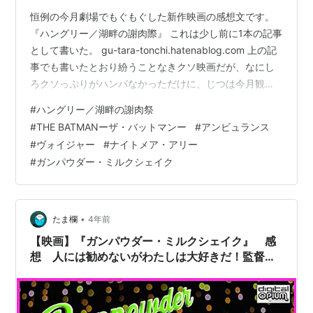
恒例の今月劇場でもぐもぐした新作映画の感想文です。
『ハングリー／湖畔の謝肉際』 これは少し前に1本の記事
として書いた。 gu-tara-tonchi.hatenablog.com 上の記
事でも書いたとおり紛うことなきクソ映画だが、なにし
ろクソっぷりがハンパなかっただけに、じつは今月観た
新作映画のなかではこの作品がもっとも印象に残ってた
#
ハングリー／湖畔の謝肉祭
りする……。 『ハングリー／湖畔の謝肉祭』カート・コ
#
THE BATMANーザ・バットマンー
#
アンビュランス
バーンをモデルにしたらしい『ザ・バットマン』の上映
#
ヴォイジャー
#
ナイトメア・アリー
時間が3時間とかとんでもない長さので尻込みしてとりあ
#
ガンパウダー・ミルクシェイク
えずコバーンならぬ湖畔な映画を観に行ったら違った意
味でとんでもない代物だった…。詳しいことはあとでブ
ログに書…
•
たま欄
4年前
【映画】『ガンパウダー・ミルクシェイク』 感
想 人には勧めないがわたしは大好きだ！監督の
熱がすごくて新しい扉が開いた。