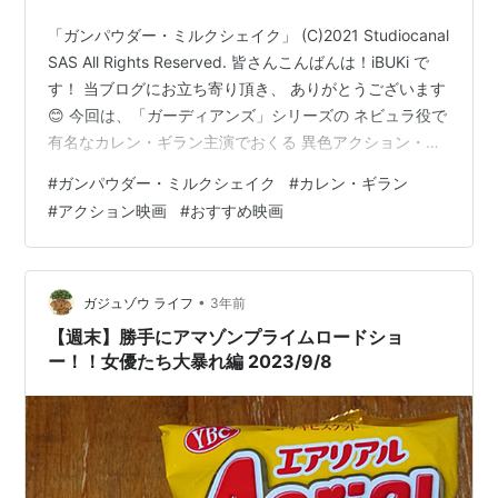
「ガンパウダー・ミルクシェイク」 (C)2021 Studiocanal
SAS All Rights Reserved. 皆さんこんばんは！iBUKi で
す！ 当ブログにお立ち寄り頂き、 ありがとうございます
😊 今回は、「ガーディアンズ」シリーズの ネビュラ役で
有名なカレン・ギラン主演でおくる 異色アクション・コ
メディ 「ガンパウダー・ミルクシェイク」の 感想と解説
#
ガンパウダー・ミルクシェイク
#
カレン・ギラン
を行っていきます！
#
アクション映画
#
おすすめ映画
•
ガジュゾウ ライフ
3年前
【週末】勝手にアマゾンプライムロードショ
ー！！女優たち大暴れ編 2023/9/8