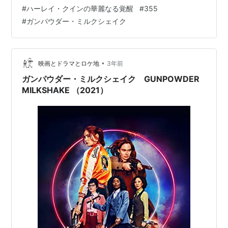
「オーシャンズ11 (字幕版)」のAll女性版「オーシャンズ
#
ハーレイ・クインの華麗なる覚醒
#
355
8(字幕版)」、あの「ゴーストバスターズ」を女性陣に入
#
ガンパウダー・ミルクシェイク
れ替えリブートした「ゴーストバスターズ (字幕版)」で
しょうか？？
•
映画とドラマとロケ地
3年前
ガンパウダー・ミルクシェイク GUNPOWDER
MILKSHAKE （2021）