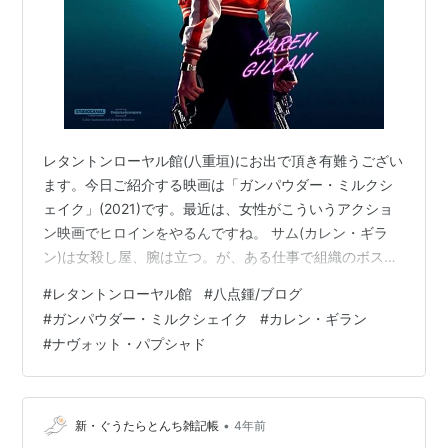
レタントンローヤル館(八重垣)にお出で頂き有難うござい
ます。今日ご紹介する映画は「ガンパウダー・ミルクシ
ェイク」(2021)です。最近は、女性がこういうアクショ
ン映画でヒロインをやるんですね。 サム(カレン・ギラ
ン)は女殺し屋、腕は立つ。が、ある仕事で組織のボスの
息子を殺してしまい、組織から追われることになり、加
#
レタントンローヤル館
#
八点鍾/ブログ
えて、盗まれた金を回収する仕事中に殺した男が誘拐さ
#
ガンパウダー・ミルクシェイク
#
カレン・ギラン
れた娘の為に金を盗んだことを知ると、やもう得ず死中
#
ナヴォット・パプシャド
の中に飛び込むような行動を取るのだった… ナヴォッ
ト・パウシャド監督の作品は、始めて見ました。多分タ
ランティーノ監督とかエドガー・ライト、マシュー・ヴ
ォーンの映画が大好きなんでしょうね。…
•
新・ぐうたらとんち雑記帳
4年前