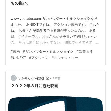
ちの集い。
www.youtube.com ガンパウダー・ミルクシェイクを見
ました。 U-NEXTですね。 アクション映画です。 こちら
ね。 お母さんが暗殺者である娘が主人公なのね。 ある
日、ダイナーでね。お母さんが娘を置いて逃げちゃった
の。 それ以来母にはあってない。 組織で生きてきて、暗
殺者としてね。 ある日、請け負った任務。 男を誤って撃
#
映画
#
ガンパウダー・ミルクシェイク
#
吹替あり
ってしまって。 そしたら、そいつの娘がある組織に捕ら
#
U-NEXT
#
アクション
#
ミシェル・ヨー
われていることがわかってね。 感情移入してししまった
主人公が助けに行くことになるって話なんだな。 まあ、
あるあるな話なんだけどね。 この映画 惜しいんですよ。
ところどころ面白くてね。 けが人たちの戦い。怪我人た
•
いかりんぐno徒然日記
4年前
ち…
２０２２年３月に観た映画