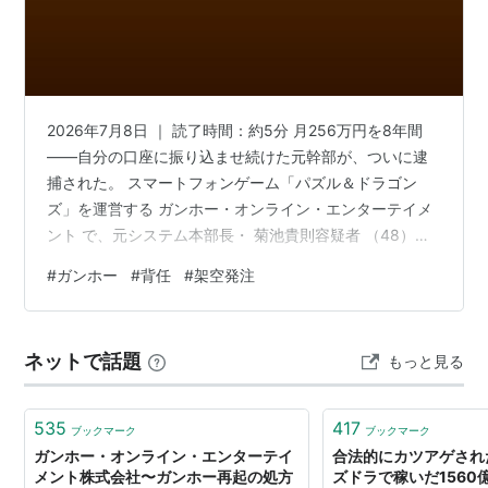
ムアーツと業務提携、独自のオンラインゲームの開発も
始めている。
初代社長はソフトバンクの孫正義氏の弟、孫泰蔵。現在
は会長職に就き、森下一喜に社長の座を譲っている。
2026年7月8日 ｜ 読了時間：約5分 月256万円を8年間
2003年7月にRAGNAROK ONLINEの開発元である
——自分の口座に振り込ませ続けた元幹部が、ついに逮
Gravity社と永久包括提携を交わしたが、2004年に白紙
捕された。 スマートフォンゲーム「パズル＆ドラゴン
ズ」を運営する ガンホー・オンライン・エンターテイメ
化。しかしその後の2005年8月にGravity社はソフトバ
ント で、元システム本部長・ 菊池貴則容疑者 （48）が
ンク系列の企業によって買収されたため、Gravityとガ
背任の疑いで逮捕された。 ニュースのタイトルに出てく
ンホーの契約関係は今後も切られることは無いものと見
#
ガンホー
#
背任
#
架空発注
る「4000万円」は逮捕容疑となった2022年分にすぎな
られる。
い。 社内調査が明らかにした実際の被害は、その規模を
はるかに上回っていた。 この記事でわかること クラウド
2012年にリリースしたスマートフォン向けゲーム「パ
ネットで話題
もっと見る
ソーシングで「自分に発注」という手口 逮捕容疑は「氷
ズル＆ドラゴンズ（パズドラ）」がヒット。2013年4月
山の一角」だった 部下に書かせ、自分で判を押す仕組み
25日、時価総額が1兆699億円を記録。さらに2013年5
「横領」で…
535
417
ブックマーク
ブックマーク
月13日には時価総額が1兆5455億円に達し、任天堂の時
ガンホー・オンライン・エンターテイ
合法的にカツアゲされ
価総額を抜いた。
メント株式会社〜​​ガンホー再起の処方
ズドラで稼いだ1560