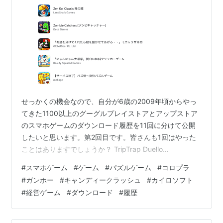
せっかくの機会なので、自分が6歳の2009年頃からやっ
てきた1100以上のグーグルプレイストアとアップストア
のスマホゲームのダウンロード履歴を11回に分けて公開
したいと思います。第2回目です。皆さんも1回はやった
ことはありますでしょうか？ TripTrap Duello
GamesTurbo FAST PIKPOKVirtual Beggar Treetop
#
スマホゲーム
#
ゲーム
#
パズルゲーム
#
コロプラ
CrewVirtual City Playground:建設の王者 G5
#
ガンホー
#
キャンディークラッシュ
#
カイロソフト
EntertainmentVirtual City® G5 EntertainmentVirtual
#
経営ゲーム
#
ダウンロード
#
履歴
City®: Paradise Resort G5 Enter…