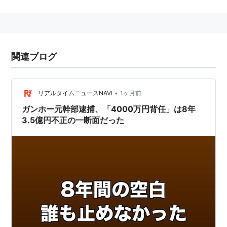
概要
元々は1998年7月1日、米国の最大手オンラインオーク
ション会社であったONSALE社とソフトバンクとの合弁
関連ブログ
会社として、オンセール株式会社という名前で設立され
た。主にパソコン関連商品を取り扱うネットオークショ
ン事業を行っていたが経営は思わしくなく、2002年8月
•
リアルタイムニュースNAVI
1ヶ月前
よりオンラインゲームサービス事業に転換、同時に社名
ガンホー元幹部逮捕、「4000万円背任」は8年
3.5億円不正の一断面だった
を現在のガンホーに変え、MMORPG『ラグナロクオン
ライン（RAGNAROK ONLINE）』の国内運営企業とし
て一躍その名を広めた。
現在は複数のオンラインゲームタイトルの運営に携わっ
ているほか、主にラグナロクオンライン関連のグッズ展
開、ネットカフェ他でのイベント展開、短編ドラマのス
トリーミング配信などを行っている。2004年4月にゲー