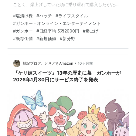
から、現在では悪意をこめて「
癌呆
」や「癌崩」、もし
ごとく、爆上げしていた頃に乗り遅れて購入したがため
に、利益確保できないままに、急落して長ーい間、いわ
くは「癌胞」と呼ばれており、ガンホーに金を払ってい
#
塩漬け株
#
ハッチ
#
ライフスタイル
ゆる塩漬けしていたのだが、あまりの（会社的にも自分
る客を「
癌畜
（癌呆の家畜）」と呼ぶ者すら現れるほど
#
ガンホー・オンライン・エンターテイメント
的にも）不甲斐なさにクソ損切りしたのがガンホ株だか
に嫌われている。
#
ガンホー
#
日経平均 5万2000円
#
爆上げ
らだ。なぜか損切り処分できなかった数株が残っている
#
既存価値
#
新規価値
#
新分野
だけの関係性で、株主扱いされ、定期的にガンホより株
2003年頃に公式ウェブサイトなどで「
ガンホー・がん
主通信が送られてくるのでR. 前回シリーズリンク
ばってます！
」という（ユーザーから見れば全く頑張っ
hatch51.com その株主…
ていないように見える）フレーズを多用していた。その
•
雑記ブログ、ときどきAmazon
10ヶ月前
認識のズレが失笑を誘ったのか、現在でもユーザー側で
『ケリ姫スイーツ』13年の歴史に幕 ガンホーが
はガンホーへの叩き文句や揶揄としてこのフレーズが使
2026年1月30日にサービス終了を発表
われている。いっぽうユーザー側発祥の名言として、
「
そんなこと言うからガンホーは信用されないんです
よ！
」「ガンホーサイコーマンクルポ（㌏㍂㌟㌞）」な
どが存在する。
公式サイトにあるヘルプデスク機能の脆弱性を突かれて
個人情報流出を幾度となく起こしていることも、信用を