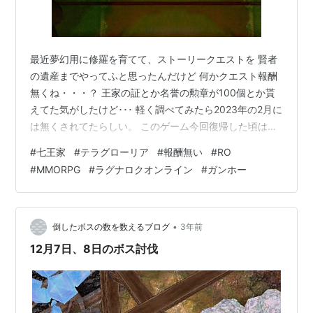
最近夢幻用に修羅を育てて、ストーリークエストを 賢者
の遺産までやってふと思ったんだけど 何かクエスト報酬
無くね・・・？ 王家の証とか名誉の勲章が100個とか貰
えてた気がしたけど･･･ 軽く調べてみたら2023年の2月に
は無くされてたらしい。 このゲーム今回復帰した頃は
youtubeに1時間で10m稼ぐ方法みたいな 動画もあったく
#
七王家
#
テラグローリア
#
報酬無い
#
RO
らいの報酬内容だったけど まさか無くされてたとはね･･･
#
MMORPG
#
ラグナロクオンライン
#
ガンホー
そうなると本当にただただ長いだけのク〇作業クエスト
なだけじゃん･･･ ほんとこのゲーム新規加入者に厳しいっ
ていうか 運営自体も新規加入者など存在しない！と思っ
てるくらいなんだろうな･･･ だから買取値が50％増し…
•
倒したボスの数を数えるブログ
3年前
12月7日、8日のボス討伐