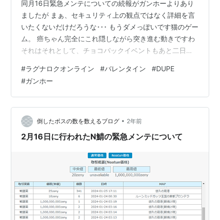
同月16日緊急メンテについての続報がガンホーよりあり
ましたが まぁ、セキュリティ上の観点ではなく詳細を言
いたくないだけだろうな･･･ もうダメっぽいです猫のゲー
ム。 癌ちゃん完全にこれ隠しながら突き進む動きですわ
それはそれとして、チョコパックイベントもあと二日で
終わってしまうわけですが いつからチョコパを買い取り
#
ラグナロクオンライン
#
バレンタイン
#
DUPE
し始めて開け続けてるか忘れましたが 20,000パックくら
#
ガンホー
いもう開けてると思います（ビターチョコの数的に） 買
い取ってるチョコパもその時に安く買えるものを買い取
ってるので 結構バラバラです。それで得たものと言えば
比較的ましなモンスターカード ・アルギオペカード 1枚
•
倒したボスの数を数えるブログ
2年前
・ジェミニーS…
2月16日に行われたN鯖の緊急メンテについて