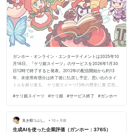
無くす原因の一端を担っているようだ。
黒歴史にしたいであろう過去(特に注目すべき事柄
のみ)
2002年11月 GM007.Shionが通常アカウントで所属
しているギルドへ情報のリーク
2002年12月3日 正式サービス開始3日目の個人情報
ガンホー・オンライン・エンターテイメントは2025年10
流出(当時通算2回目)
月16日、『ケリ姫スイーツ』のサービスを2026年1月30
2003年4月
2003年3月分インシデント事後対応ワ
日12時で終了すると発表。2012年の配信開始から約13
ースト１
年、未使用有償分は終了後に払戻し予定。思い出のタイ
トルを振り返る。 ケリ姫スイーツ13年の歴史に幕 広告の
2004年8月 パッチサーバ（FTP）のパーミッション
下に記事の続きがあります。ペコリ ガンホー・オンライ
設定ミス発覚
#
ケリ姫スイーツ
#
ケリ姫
#
サービス終了
#
ガンホー
ン・エンターテイメントは、スマートフォン向けアクシ
2005年3月29日 550件の顧客情報改ざん。
ョンパズルRPG『ケリ姫スイーツ』のサービスを2026年
1月30日12時をもって終了すると2025年10月16日に発表
2006年7月20日 ガンホー社員が自社サーバへの不
•
した。公式サイトでは、有償アイテム販売やスロット機
良き暇つぶし。
10ヶ月前
正アクセス容疑で逮捕。ラグナロクオンラインで
能の終了予定、未使用有償分の払戻し方針が示されてお
6,910億ゼニーを不正に複製。
生成AIを使った企業評価（ガンホー：3765）