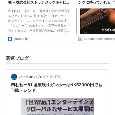
箋〜 株式会社ストラテジックキャピタ
ンクに持ってかれる :
スマートフォン向け配信中
ル
階建
森下氏は「裸の王様」 弊社及び弊社の運営す
るファンド（“SC”又は”弊社”）はガンホー・
パズル＆ドラゴンズ
オンライン・エンターテイメント株式会社
（“ガンホー”）の株主です。 森下一喜氏を中
運営中のオンラインゲーム
心とするガンホー経営陣の地位は、外部の安
定株主である孫泰蔵氏の存在によって既得権
stracap.jp
kabumatome.doorblog
のような形で安泰なものとなっています。そ
RAGNAROK ONLINE
の結果、潤沢な現...
エミル・クロニクル・オンライン
真・女神転生IMAGINE
関連ブログ
トイ・ウォーズ
提供予定
•
ハッチsunのブログ
9ヶ月前
凹むねー81 塩漬残りガンホーはNK52000円でも
RAGNAROK ONLINE 2
下降トレンド
運営を終了したゲーム
ゲットアンプド