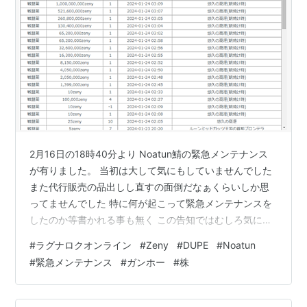
2月16日の18時40分より Noatun鯖の緊急メンテナンス
が有りました。 当初は大して気にもしていませんでした
また代行販売の品出しし直すの面倒だなぁくらいしか思
ってませんでした 特に何が起こって緊急メンテナンスを
したのか等書かれる事も無く この告知ではむしろ気にす
る方が難しいとさえ思える内容です てかメンテしてるの
#
ラグナロクオンライン
#
Zeny
#
DUPE
#
Noatun
に代行サービス停止してるのかよ！ そして別の日の話に
#
緊急メンテナンス
#
ガンホー
#
株
なるのですが 今はバレンタインのイベントでチョコを買
い取る事に集中していたので 割とスレを見に行ったりと
かしているんですよね そこでようやく今日のタイトルの