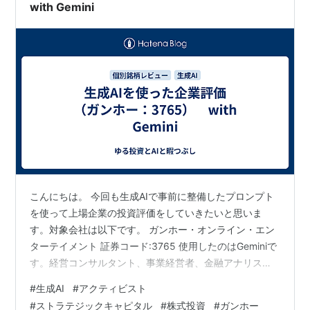
り、…
with Gemini
関連
堀誠一
ラグナロ娘
アンプドール
*1
:
不正な自動化キャラクター(＝BOT)の蔓延と、その
BOTへの対応の鈍さ拙さなどが挙げられる
こんにちは。 今回も生成AIで事前に整備したプロンプト
を使って上場企業の投資評価をしていきたいと思いま
す。対象会社は以下です。 ガンホー・オンライン・エン
ターテイメント 証券コード:3765 使用したのはGeminiで
す。経営コンサルタント、事業経営者、金融アナリスト
の3人で議論して評価するような形にしています。 先
#
生成AI
#
アクティビスト
日、ストラテジックキャピタルというアクティビストが
#
ストラテジックキャピタル
#
株式投資
#
ガンホー