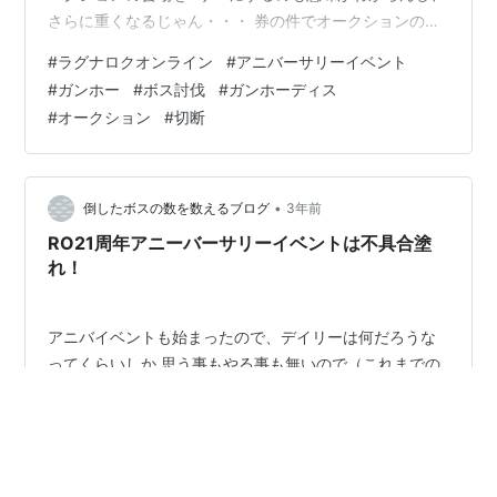
さらに重くなるじゃん・・・ 券の件でオークションの対
応は力づくな感じはするけど 内容は妥当な対応だと思
#
ラグナロクオンライン
#
アニバーサリーイベント
う。ただ、如何せん対応遅いよね 普通さ、不具合発覚の
#
ガンホー
#
ボス討伐
#
ガンホーディス
次の日くらいにはその詳細の告知したほうがいいよね？
#
オークション
#
切断
券売ったりして移動させた人どうするんだろうね 券の移
動はするなとは告知していた気はするけど（その告知す
らも結構遅かった気がする）キャラクターの拘束をする
話もその時にすれば良い…
•
倒したボスの数を数えるブログ
3年前
RO21周年アニーバーサリーイベントは不具合塗
れ！
アニバイベントも始まったので、デイリーは何だろうな
ってくらいしか 思う事もやる事も無いので（これまでの
イベントが大体そのパターンだから） 納品と討伐とスタ
ンプと教皇とMDに行く。この4個やってれば 良さそうだ
なって思ってたけど 11月30日に教皇とMDに行くNPCに
不具合があったのかこの日は このデイリークエストはで
#
RO
#
アニバイベント
#
ガンホー
#
不具合
きませんでした。 この不具合も直らないうちにまた新た