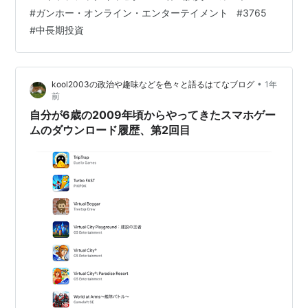
保有している東亜道路工業が面白かったので、同じくス
#
ガンホー・オンライン・エンターテイメント
#
3765
トラテジックキャピタルが保有しているガンホーをやっ
#
中長期投資
てみようと思いました。 CMじゃんじゃん流してます
が、パズドラの会社ですね。 他に有名なゲームあるのか
な。 株価はこの1年で言うと右…
•
kool2003の政治や趣味などを色々と語るはてなブログ
1年
前
自分が6歳の2009年頃からやってきたスマホゲー
ムのダウンロード履歴、第2回目