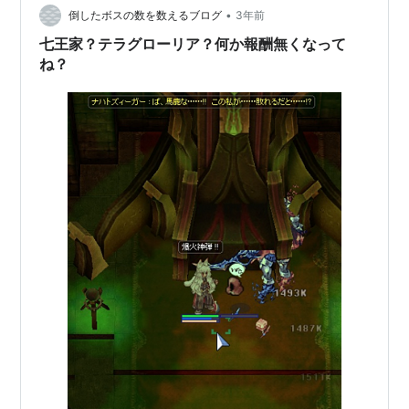
事に気づくのですが 要約するとRO公式ツールで露店の取
•
倒したボスの数を数えるブログ
3年前
引ログが誰でも見…
七王家？テラグローリア？何か報酬無くなって
ね？