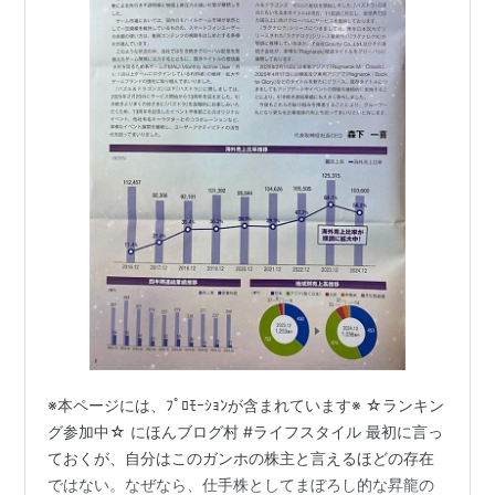
最遊記RELOAD GUNLOCK
サバイバルプロジェクト
A3
ポトリス2
TANTRA
Yogurting
ドデカオンライン
覇拳伝
エクストリームサッカー(βテスト後開発中止)
ふわふわパン工房 プチ&パティ
飛天オンライン
悪評について
※本ページには、ﾌﾟﾛﾓｰｼｮﾝが含まれています※ ☆ランキン
RagnarokOnlineのβ2サービス開始直後の頃は、一部コ
グ参加中☆ にほんブログ村 #ライフスタイル 最初に言っ
ミュニティによって「銃砲」と当て字されていたが、当
ておくが、自分はこのガンホの株主と言えるほどの存在
時より現在に至るまで続くサービスや対応の悪さ
*1
など
ではない。なぜなら、仕手株としてまぼろし的な昇龍の