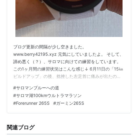
ブログ更新の間隔が少し空きました。
www.berry42195.xyz 元気にしていましたよ。 そして、
諦め悪く（？）、サロマに向けての練習をしています。
この1ヶ月間の練習状況はこんな感じ↓ 6月11日の「15㎞
ビルドアップ」の後、捻挫した左足首に痛みが出たの
で、それ以降はずっとキロ7で走っています。 キロ7＝サ
#
サロマンブルーへの道
ロマの想定レースペースです。 無理せずのんびりペース
#
サロマ湖100kmウルトラマラソン
を続けていたせいか、左足首の痛みはほぼほぼなくなり
#
Forerunner 265S
#
ガーミン265S
ました。 回復具合は90％ぐらい？ ただ、下り坂や急カ
ーブ、路面の悪いところを走る時はまだまだ注意が必要
です。 完走出来るかはわからないけど、サロマ出走の目
関連ブログ
途が立ったので、思い切っ…