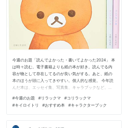
今週のお題「読んでよかった・書いてよかった2024」 本
は時々読む。電子書籍よりも紙の本が好き。読んでる内
容が物として存在してるのが良い気がする。あと、紙の
本のほうが頭に入ってきやすい。個人的な感覚。 今年読
んだ本は、エッセイ集、写真集、キャラブックなど。そ
のうちの８割９割は、お笑い関連の本だった。 いまも読
#
今週のお題
#
リラックマ
#
コリラックマ
んでる途中の本が5冊ぐらいある。読みかけの本があって
#
キイロイトリ
#
おすすめ本
#
キャラクターブック
も、気になる本を見つけたら買ってしまう。 内容に入り
込みすぎて時間を忘れることはあっても、感動して泣く
ことは少ないほうなのだが、今年は泣いた本がいくつか