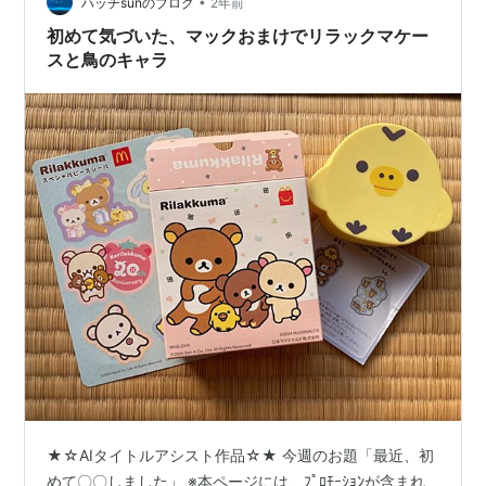
あったので、それについて書こうと思う。 ①リラックマ
•
ハッチsunのブログ
2年前
ずっといっしょセット リラックマ…
初めて気づいた、マックおまけでリラックマケー
スと鳥のキャラ
★☆AIタイトルアシスト作品☆★ 今週のお題「最近、初
めて〇〇しました」 ※本ページには、ﾌﾟﾛﾓｰｼｮﾝが含まれ