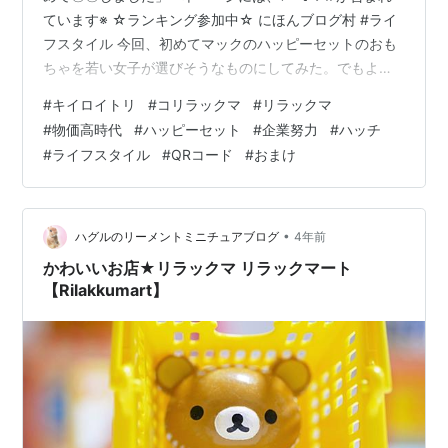
ています※ ☆ランキング参加中☆ にほんブログ村 #ライ
フスタイル 今回、初めてマックのハッピーセットのおも
ちゃを若い女子が選びそうなものにしてみた。でもよく
よく考えてみたら、「若い」者の文化でもないか、わり
#
キイロイトリ
#
コリラックマ
#
リラックマ
と昔、2000年代から、このキャラもあるってことだか
#
物価高時代
#
ハッピーセット
#
企業努力
#
ハッチ
ら。ただ、僕のキョーミのアンテナが向いてる方向性が
#
ライフスタイル
#
QRコード
#
おまけ
違ってただけなんだね。だから、初気事が多いかも。ま
ずは、リラクマじゃなく、リラックマが正式名称なんだ
ね（初気事）。そのこだわりのもとは、あくまでキャラ
が「リラックス」しているこ…
•
ハグルのリーメントミニチュアブログ
4年前
かわいいお店★リラックマ リラックマート
【Rilakkumart】