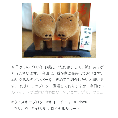
今日はこのブログにお越しいただきまして、誠にありが
とうございます。 今回は、我が家に在籍しております、
ぬいぐるみのメンバーを、改めてご紹介したいと思いま
す。 たまにこのブログに登場しておりますが、今日はフ
ルライナップに近い内容になっています。近々、ブログ
のアイコンも見直す予定です。 最初にご紹介するのは、
#
ウイスキーブログ
#
キイロイトリ
#
uribou
奥さんが大切にしているキイロイトリ軍団です。 ご存知
#
ウリボウ
#
うり坊
#
ロイヤルサルート
の方もいらっしゃるかも知れませんが、リラックマに出
てくるキャラクターで、いつもプリプリ怒っているイメ