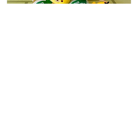
ダイドーリラックマの緑茶 これは、2020年に買ったもの
当時のツイートによると… イオンで山積みになって販売
されてて…しかも、58円だったらしい 可愛いのに安いっ
て嬉しすぎる
#
ダイドー
#
リラックマ
#
チャイロイコグマ
#
コリラックマ
#
キイロイトリ
#
くまんばち