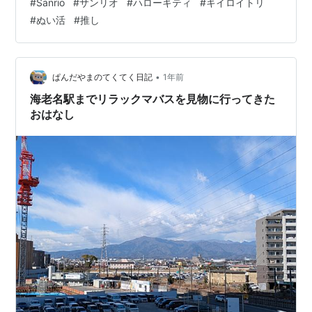
#
Sanrio
#
サンリオ
#
ハローキティ
#
キイロイトリ
でキイロイトリに釘付けに。 大昔の小学低学年の頃。サ
#
ぬい活
#
推し
ンリオにハマり、近所にできたばかりの小さなショップ
にしょっちゅう入り浸っていました。とはいってもただ
ただグッズを眺めるばかりでしたが、ようやくおこづか
いが貯まり、はじめて買ったのがハローキティのトート
•
ぱんだやまのてくてく日記
1年前
バッグ。もうそれが嬉しすぎて、どこへ行くにも…
海老名駅までリラックマバスを見物に行ってきた
おはなし