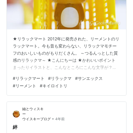
★リラックマート 2012年に発売された、リーメントのリ
ラックマート。今も昔も変わらない、リラックマモチー
フのおいしいものがもりだくさん。 ～つるんっとした質
感のリラックマ～ ★こんにちーは ★かわいいポイント
まったりイラストと、こんなところにこんな文字が？と
いうかわいい発見。 ★ぶちあたったものはおいしいもの
#
リラックマート
#
リラックマ
#
サンエックス
かもしれない リーメント リラックマ リラックマート 全8
#
リーメント
#
キイロイトリ
種/BOX◆新品Ss【即納】【コンビニ受取/郵便局受取対
応】価格：33,180円（税込、送料別) (2024/12/23時点)
★キイロイトリ 🥚 ★コリラックマ マーガリンになった
紬とウィスキ
よ ～ひえひえKcal～ ～いちごソーダ～ ★…
•
ウイスキーブログ
4年前
絆