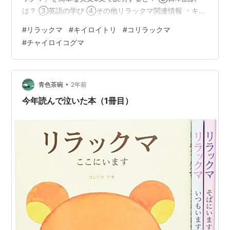
は？ ③英語の学び ④その他リラックマ関連情報 ・キイ
ロイトリ ３．コメントと参考英語動画 ４．全国通訳案内
#
リラックマ
#
キイロイトリ
#
コリラックマ
士試験問題 ５．ブログ内リンク（トップページ含む）
#
チャイロイコグマ
１．きっかけ・情報源 今年は、手元にある写真や本から
も日本を英語と一緒に学んでいきます。 今回の写真は、
リラックマ。 いまや日本全国で見かける人気キャラクタ
ー。 今週のお題「睡眠」と聞いて、思い浮かんだのもリ
•
青色茶碗
2年前
ラックマ。 いい眠りには癒…
今年読んで泣いた本（1冊目）