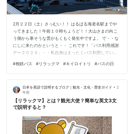
2月２２日（土）さっむい！！ はるばる海老名駅までや
ってきました！午前１０時ちょうど！！大山さまの向こ
う側から寒そうな雲がもくもく発生中ですよ。 で・・な
にしに来たのかというと・・ これです！「バス利用感謝
デー２０２４」・・私自身はまったくバス利用していま
せんけれどもｗｗｗ 2月22日は猫の日ですが「バスの
#
相鉄バス
#
リラックマ
#
キイロイトリ
#
バスの日
日」でもあるみたいですね。 目的はずばり！りらっくま
バスです。ひゅ～～かわゆす～～中に入れるのですよ。
お？？なぞのゆるキャラ登場・・めっちゃ歩きにくそう
•
日本を英語で説明するブログ｜観光・文化・歴史ガイド
2
だった・・ 川崎市バスの「かわさきノルフィン」くんだ
年前
そう・・おつかれさまです。 次はこの子・・顔から手が
【リラックマ】とは？観光大使？簡単な英文3文
生えてるタイプ(;´∀｀) 神奈中…
で説明すると？