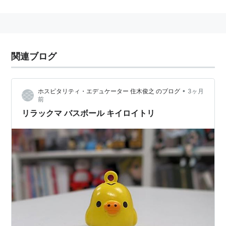
マを怒っている。
独特の存在、話口調でファンも多い。
関連
関連ブログ
⇒リラックマ
⇒コリラックマ
•
ホスピタリティ・エデュケーター 住木俊之 のブログ
3ヶ月
前
リラックマ バスボール キイロイトリ