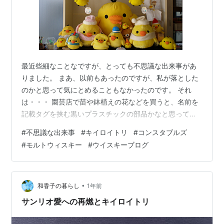
最近些細なことなですが、とっても不思議な出来事があ
りました。 まあ、以前もあったのですが、私が落とした
のかと思って気にとめることもなかったのです。 それ
は・・・ 園芸店で苗や鉢植えの花などを買うと、名前を
記載タグを挟む黒いプラスチックの部品かなと思ってい
ました。 でもこんなにあちこち散らばるほど苗を買った
#
不思議な出来事
#
キイロイトリ
#
コンスタブルズ
覚えはないし・・・ 庭のあちこちに落ちているのです。
#
モルトウィスキー
#
ウイスキーブログ
よくよく調べて見ると、これは屋根の材料であるスレー
トを塗りなおした際、スレート材間の隙間を確保する際
に使うもので、数年たって落下してきても通常は問題な
いそうです。 私はてっきり・・・ 最近うちの近所のあち
•
和香子の暮らし
1年前
こちでギャーギャーと騒がしいムクドリ…
サンリオ愛への再燃とキイロイトリ