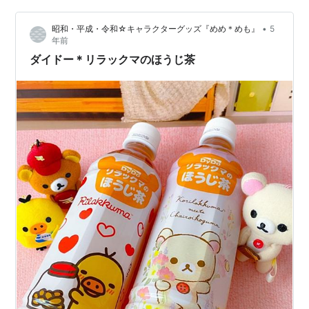
ージがあります。でも、リラックマの側にいつもいて、
•
昭和・平成・令和☆キャラクターグッズ『めめ＊めも』
5
キョトンとすましている仕草が「なんとも言えない可愛
年前
らしい」キャラクターだと思います。 奥さん…
ダイドー＊リラックマのほうじ茶