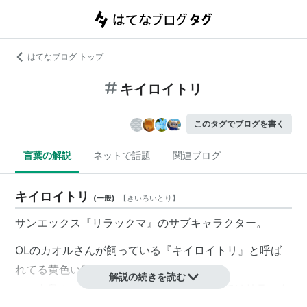
はてなブログ トップ
キイロイトリ
このタグでブログを書く
言葉の解説
ネットで話題
関連ブログ
キイロイトリ
(
一般
)
【
きいろいとり
】
サンエックス『リラックマ』のサブキャラクター。
OLのカオルさんが飼っている『キイロイトリ』と呼ば
れてる黄色い鳥。
解説の続きを読む
いつも鳥カゴに入っているが、度々出てきてはリラック