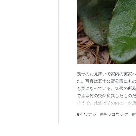
義母のお見舞いで家内の実家
た。写真は五十公野公園にも
も実になっている。気候の所為
で孟宗竹の突然変異したもの
そうで、此処はその内の一か
邸のバラ園は６／１１迄開催。
#
イワナシ
#
キッコウチク
#
五十公野公園はアヤメが有名
家内の実家に裏はかって家庭菜