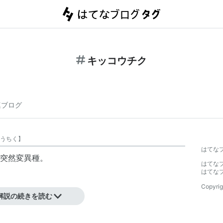
キッコウチク
連ブログ
うちく
】
はてな
突然変異種。
はてな
はてな
Copyrig
解説の続きを読む