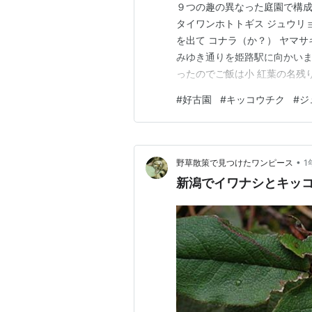
９つの趣の異なった庭園で構
タイワンホトトギス ジュウリ
を出て コナラ（か？） ヤマ
みゆき通りを姫路駅に向かいま
ったのでご飯は小 紅葉の名残り
影）
#
好古園
#
キッコウチク
#
ジ
•
野草散策で見つけたワンピース
1
新潟でイワナシとキッ