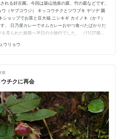
成される好古園。今回は築山池泉の庭、竹の庭などです。
ョウ（ヤブコウジ） キッコウチクとツワブキ ヤツデ 園
サキショップでお茶と豆大福 ニシキギ カイノキ（か？）
す。 日乃屋カレーでオムカレーおやつ食べたばかりだ
を見られた姫路へ半日の小旅行でした。 （11/27撮
ュウリョウ
年前
コウチクに再会