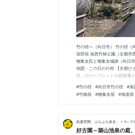
竹の径へ（向日市） 竹の径（向
深田垣 洛西竹林公園（京都市
物集女氏と物集女城跡（向日市
地図・この日の行程 【京都ひと駅
径」のリーフレットの経路通り
が、 リーフレットと同じ地図
#
竹の径
#
向日市竹の径
#
洛
https://www.kyoto-arc.or.jp/
#
竹穂垣
#
物集女垣
#
海道垣
•
自遊空間、ぶらぶら歩き。
8ヶ月
好古園～築山池泉の庭