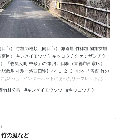
日市） 竹垣の種類（向日市） 海道垣 竹穂垣 物集女垣
西京区） キンメイモウソウ キッコウチク カンザンチク
） 「物集女町 中条」の碑 洛西口駅（京都市西京区）
散歩 桂駅ー洛西口駅】<< １ ２ ３ ４>> 「洛西 竹の
に歩いた。 インターネットにあったリーフレットだ
が掲示板に貼られていた 「洛西 竹の径」
西竹林公園
#
キンメイモウソウ
#
キッコウチク
heiansannsaku/jurakudai/img…
前
、竹の庭など