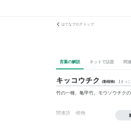
はてなブログ トップ
言葉の解説
ネットで話題
関
キッコウチク
(
動植物
)
【
きっこ
竹の一種。亀甲竹。
モウソウチク
の
関連語 :植物