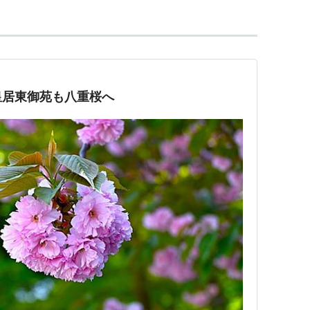
皇居東御苑も八重桜へ