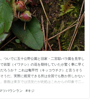
へ。ついでに五十公野公園と旧家・二宮邸バラ園を見学し
ので岩梨（イワナシ）の花を期待していたが驚く事に早く
だろうか？ これは亀甲竹（キッコウチク）と言うそう
だそうだ。実際に鑑賞できる所は全国でも数か所しかない
所。薔薇は東京では活況だが此処はこれからの印象で二宮
 白花苦菜（シロハナニガナ）、五十公野公園のもの。
マツバウンラン
#
キジ
だが未だアヤメ祭りの面影はなく目に止まったのがこれ。
園だった手を入れてないの…