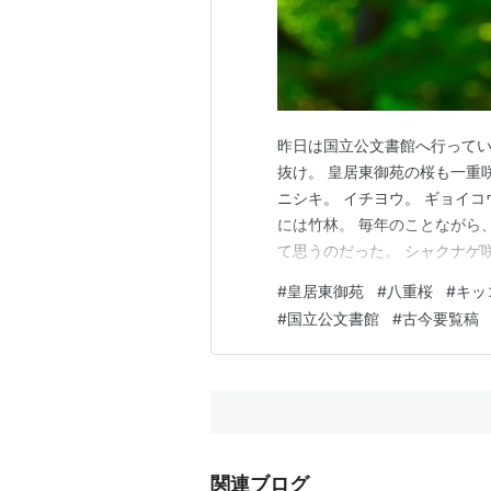
昨日は国立公文書館へ行ってい
抜け。 皇居東御苑の桜も一重
ニシキ。 イチヨウ。 ギョイ
には竹林。 毎年のことながら
て思うのだった。 シャクナゲ
に欠ける。 皇居東御苑の果樹
#
皇居東御苑
#
八重桜
#
キッ
ガハンザイライ。 コウサカリ
#
国立公文書館
#
古今要覧稿
ウは散り桜。 フゲンゾウ。 フ
関連ブログ