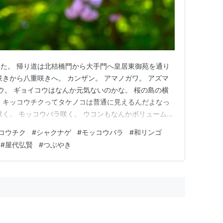
た。 帰り道は北桔橋門から大手門へ皇居東御苑を通り
咲きから八重咲きへ。 カンザン。 アマノガワ。 アズマ
コウ。 ギョイコウはなんか元気ないのかな。 桜の島の横
、キッコウチクってタケノコは普通に見えるんだよなっ
咲く。 モッコウバラ咲く。 ウコンもなんかボリューム感
古品種園の和リンゴは花が散りかけていた。 リンキ。 カ
コウチク
#
シャクナゲ
#
モッコウバラ
#
和リンゴ
ンゴ。 飯綱のリンゴの花も咲き始めたのかな？ センリコ
#
屋代弘賢
#
つぶやき
ゲン…