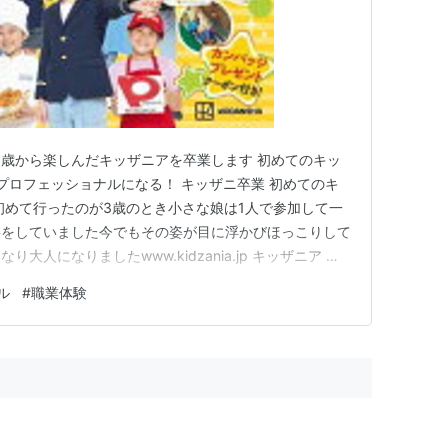
が3歳から楽しんだキッザニアを卒業します 初めてのキッ
はプロフェッショナルになる！ キッザニ卒業 初めてのキ
初めて行ったのが3歳のとき小さな娘は1人で参加して一
事をしていました今でもその姿が目に浮かびほっこりして
人になりましたwww.kidzania.jp キッザニア キ
場所です発祥はメキシコです親は見ているだけで子どもた
ル
#
職業体験
していきますピザ職人だったり歯科医だったり消防士だっ
…