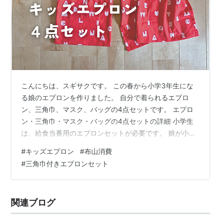
こんにちは、スギサクです。 この春から小学3年生にな
る娘のエプロンを作りました。 自分で着られるエプロ
ン、三角巾、マスク、バッグの4点セットです。 エプロ
ン・三角巾・マスク・バッグの4点セットの詳細 小学生
は、給食当番用のエプロンセットが必要です。 娘が小２
まで着ていた諸々は、幼稚園時代からのもので、身長が
#
キッズエプロン
#
布山消費
なかなか伸びなかったため、継続して使っていたんです
#
三角巾付きエプロンセット
よね。 ようやくサイズアウトしたので、作り変えること
ができました！ 自分で着られるエプロン ネックはゴム仕
様 ウエストはマジックテープ 頭からスポッとかぶるタイ
関連ブログ
プの、自分で着られるエプロンです。 ウエストは、ネッ
クと同じゴム仕様の予定でしたが…