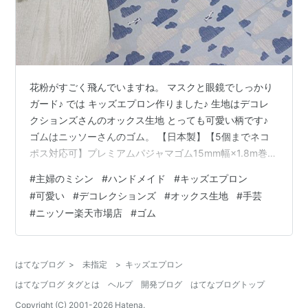
花粉がすごく飛んでいますね。 マスクと眼鏡でしっかり
ガード♪ では キッズエプロン作りました♪ 生地はデコレ
クションズさんのオックス生地 とっても可愛い柄です♪
ゴムはニッソーさんのゴム。 【日本製】【5個までネコ
ポス対応可】プレミアムパジャマゴム15mm幅×1.8m巻オ
フ白 オフシロ オフ 白 フィット感抜群 耐久性抜群 やみつ
#
主婦のミシン
#
ハンドメイド
#
キッズエプロン
き 長持ち 快適 肌にやさしい 中折れしにくい 洗濯に強い
#
可愛い
#
デコレクションズ
#
オックス生地
#
手芸
替え 替えゴム やめられない フィット 乾きが早い 速乾性
#
ニッソー楽天市場店
#
ゴム
価格: 363 円楽天で詳細を見る【日本製】【5個までネコ
ポス対応可】プレミアムパジャマゴム10mm幅×2m巻フ
ィット感抜群 耐久性抜群 やみつき 長…
はてなブログ
>
未指定
>
キッズエプロン
はてなブログ タグとは
ヘルプ
開発ブログ
はてなブログトップ
Copyright (C) 2001-
2026
Hatena.