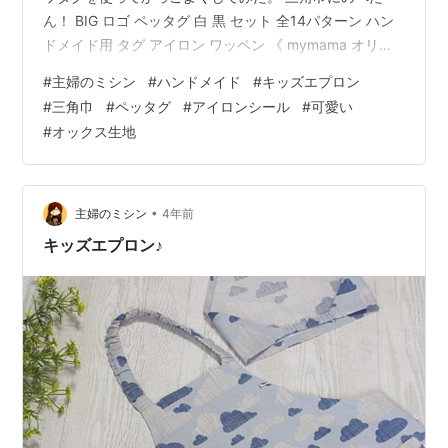
ん！ BIG ロゴ ペッタグ 白 黒 セット 全14パターン ハン
ドメイド用 タグ アイロン ワッペン 《 mymama オリジ
ナル 大きめ 文字 シンプル 英語 フランス語 モノクロ か
#
主婦のミシン
#
ハンドメイド
#
キッズエプロン
っこいい 作品 布 副資材 手芸材料 熱転写 簡単 ハンドメ
#
三角巾
#
ペッタグ
#
アイロンシール
#
可愛い
イド 手作り 手芸 》価格: 594 円楽天で詳細を見るアイロ
#
オックス生地
ンで簡単につけられます。 作品に使用することで 既成品
のようなちょっとおしゃれな作品になりますね。 生地は
デコレクションズさんの…
•
主婦のミシン
4年前
キッズエプロン♪