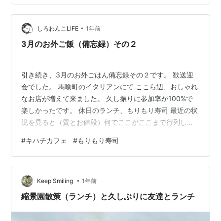
•
しろわんこLIFE
1年前
3月のお外ご飯（備忘録）その２
引き続き、3月のお外ごはん備忘録その２です。 歓送迎
会でした。 馬喰町のイタリアンにて ここら辺、おしゃれ
なお店が増えて来ました。 久し振りに参加率が100%で
楽しかったです。 休日のランチ、もりもり寿司 最近の状
況を見ると（質とお値段）何でここがここまで行列して
いるのか分からないなー。 食後はキハチカフェでスイー
#
キハチカフェ
#
もりもり寿司
ツタイム Jのナポレオンパイセット 無理かと思ってたの
にぺろっと食べちゃった。 オットのストロベリーパフェ
可愛いですね🍓 別の日 町田のヨドバシカメラに行って、
•
掃除機を購入した日のランチ カプリチョーザに行ってみ
Keep Smiling
1年前
ました。 イカサラダ。意外なことにかなりマリネされた
縮景園散策（ランチ）と久しぶりに友達とランチ
ものでした。 美味…