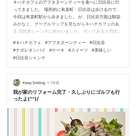
キハチカフェのアフタヌーンティーを食べに日比谷に行
ってきました。 場所的に有楽町・日比谷は歩けるので、
今回は有楽町駅から歩きました。 が、日比谷方面は馴染
みがなく、グーグルマップを見ながらキハチカフェのあ
る 日比谷シャンテに向かいました。 行ってみると日比谷
ミッドタウンや東京宝塚劇場、帝国ホテルが 隣接してい
#
キハチカフェ
#
アフタヌーンティー
#
日比谷
るではありませんか！ きらびやかな場所ですね。 キハチ
#
ナポレオンパイ
#
ケーキ
#
スイーツ
#
美味しい
カフェのアフタヌーンティーは14時から。 15分前に着い
#
日比谷シャンテ
たら誰も待っていなくて、お店前の椅子に座ろうとした
ら店員さんが 「席が空いてるのでご案内します」 と店内
に誘導してくれました。 ありがたい。 アフタヌーンティ
ーをナポレオンパイのパ…
•
Keep Smiling
1年前
我が家のリフォーム完了・久しぶりにゴルフも行
ったよ(^^)/