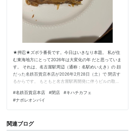
★押忍★ズボラ番長です。今日はいきなり本題。 私が住
む東海地方にとって2026年は大変化の年 だと思っていま
す。 それは、名古屋駅周辺（通称：名駅めいえき）の 顔
だった名鉄百貨店本店が2026年2月28日（土）で 閉店す
るからです。 もともと名古屋駅再開発に伴うビルの取り
壊しによる 閉店でしたが、2025年暮れに再開発の計画が
#
名鉄百貨店本店
#
閉店
#
キハチカフェ
異例の未定になり、地元は震撼しました。 （理解が違っ
#
ナポレオンパイ
ていたらごめんなさい） それでも名鉄百貨店の閉店の時
期は変わらず、、、 そんななか1月末に 友人と恒例のあ
のスイーツを食べてきました。 「KIHACHIのナポレオン
関連ブログ
パイ」です～ もう少しきれいに撮れば良かったね。 で
も…