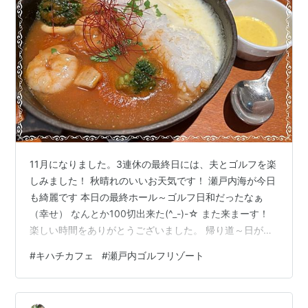
11月になりました。3連休の最終日には、夫とゴルフを楽
しみました！ 秋晴れのいいお天気です！ 瀬戸内海が今日
も綺麗です 本日の最終ホール～ゴルフ日和だったなぁ
（幸せ） なんとか100切出来た(^_-)-☆ また来まーす！
楽しい時間をありがとうございました。 帰り道～日が短
くなりました いつも楽しみにている月一の友達とのラン
#
キハチカフェ
#
瀬戸内ゴルフリゾート
チ会(^^♪今月は、福屋八丁堀店内にある【キハチカフ
ェ】に行ってきました。人気なので席の予約ができず、
名前を書くのもみんなが揃ってからじゃないといけない