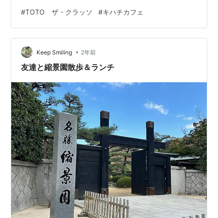
んは寝室でパンを食べ、ランチは外食、晩ごはんは総菜
#
TOTO ザ・クラッソ
#
キハチカフェ
を買ってくるか外食って感じでした。ある日のデパート
内の【キハチカフェ】のランチがとても美味しかった～
(^^♪ 魚介と十六穀米の焼きトマトリゾット（1880円）
•
1100円プラスして（16種類の食材を使ったスペシャルサ
Keep Smiling
2年前
ラダ、本日のミニデザート、紅茶）を頼みました。サラ
友達と縮景園散歩＆ランチ
ダがとても美味しかった…