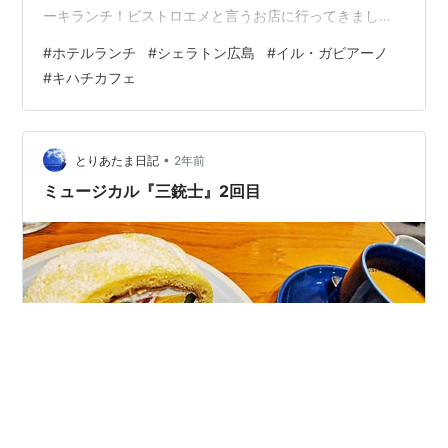
ーキランチ！ビストロエメと言うお店に行ってきまし
た。鉄板の上で自分の好みに焼くステーキ、柔らかくて
#
ホテルランチ
#
シェラトン広島
#
イル・ガビアーノ
とて美味しかったです。写真がない。。。 そのあとのデ
#
キハチカフェ
ザートタイムは、デパート福屋内にある『キハチカフ
ェ』に行きました。人気でちょっと外で待ちました。 キ
ハチカフェ ケーキがどれも美味しそう～(^^♪ 私はキハチ
トライフルロール（990円）とカプチーノ（840円）♪ 友
•
とりあたま日記
2年前
達は二人ともシャインマス…
ミュージカル『三銃士』2回目