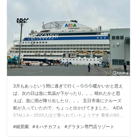
3月もあっという間に過ぎて行く～💦💦💦暖かいかと思え
ば、次の日は急に気温が下がったり。。。晴れたかと思
えば、急に雨が降り出したり。。。 五日市港にクルーズ
船が入っていたので、ちょっと出かけてきました。 AIDA
STALLA～2500人ほど乗られていたようです 乗客の90％
がドイツ人でした。電車の中も観光地もドイツ語が飛び
#
縮景園
#
キハチカフェ
#
グラタン専門店リゾート
交っていました。この後、私たちは街中にあるオアシス