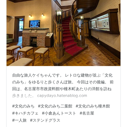
自由な旅人ケイちゃんです。 レトロな建物が並ぶ「文化
のみち」をゆるりと歩くさんぽ旅。 今回はその後編。 前
回は、名古屋市市政資料館や橦木町あたりの洋館を訪ね
歩きました。 capydayo.hatenablog.com
#
文化のみち
#
文化のみち二葉館
#
文化のみち橦木館
#
キハチカフェ
#
小倉あんトースト
#
名古屋
#
一人旅
#
ステンドグラス