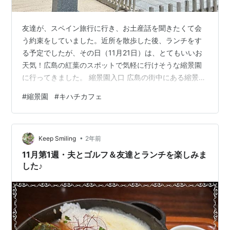
友達が、スペイン旅行に行き、お土産話を聞きたくて会
う約束をしていました。近所を散歩した後、ランチをす
る予定でしたが、その日（11月21日）は、とてもいいお
天気！広島の紅葉のスポットで気軽に行けそうな縮景園
に行ってきました。 縮景園入口 広島の街中にある縮景
園。入場料は、260円。65歳以上の方や障害のある方な
#
縮景園
#
キハチカフェ
ど、無料になるようです。 紅葉も期待してます～歩いて
みよう 木に巻かれているのは「菰（こも）」木々を守る
役割もありますが、冬の風物詩となっており、冬の訪れ
•
を感じます。 黄色いツワブキの花が満開でした 濯えい池
Keep Smiling
2年前
（たくえいち） 説明によると園の隣を流れる京橋川から
11月第1週・夫とゴルフ＆友達とランチを楽しみま
満潮時に取り込むように造られて…
した♪