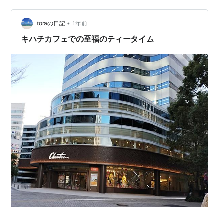
「縮景園」を訪れました。 雲行きが怪しくなってきまし
た☁☂クルーズ船の観光バスも来ていて、日本人より外
•
国人が多い。 清風館（せいふうかん） 濯えい池 雨が降
toraの日記
1年前
り始ました。 向こうに見える悠々亭で雨宿りをしよう！
キハチカフェでの至福のティータイム
悠々亭からの景色…