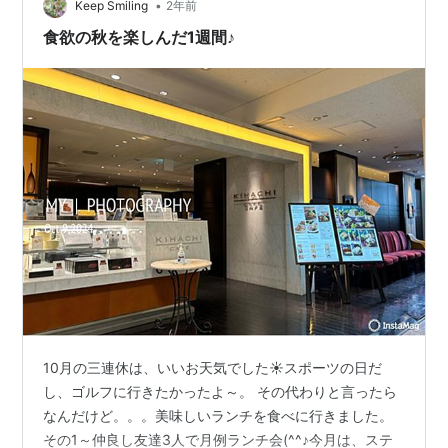
•
と。。。（なんで？）仕方ないので外の椅子でもう一人
Keep Smiling
2年前
の友達を待っていました。いつもなら遅れるときは、ラ
食欲の秋を楽しんだ1週間♪
インで連絡くれる彼女です…
10月の三連休は、いいお天気でした☀スポーツの日だ
し、ゴルフに行きたかったよ～。 その代わりと言ったら
なんだけど。。。美味しいランチを食べに行きました。
その1～仲良し友達3人で月例ランチ会(^^♪今月は、ステ