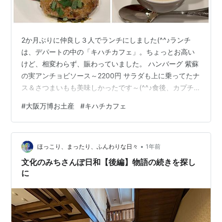
2か月ぶりに仲良し３人でランチにしました(^^♪ランチ
は、デパートの中の「キハチカフェ」。ちょっとお高い
けど、相変わらず、賑わっていました。 ハンバーグ 紫蘇
の実アンチョビソース～2200円 サラダも上に乗ってたナ
ス＆さつまいもも美味しかったです～(^^♪食後、カプチ
ーノを飲みたくなって。。。とても美味かった。（＋
#
大阪万博お土産
#
キハチカフェ
650円） ひとりの友達は、暑い中、野球観戦（その日は
カープが勝って良かったね）やなんと大阪万博にも行っ
たそうで。。。。足が痛いと言いながら元気だな。万博
•
は、とても良かったらしいです。人混み苦手だからな
ほっこり、まったり、ふんわりな日々
1年前
～。。。なかなか行く気にはなれないんだけど、楽しい
文化のみちさんぽ日和【後編】物語の続きを探し
でしょうね(^^♪人が多くて、大…
に