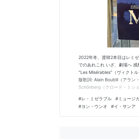
2022年冬、渡韓2本目はレミゼ
でのあれこれ いざ、劇場へ 感想 作品・
"Les Misérables"
版歌詞: Alain Boublil（アラ
Schönberg（クロード・ミシェ
ート・クレッツマー）初演: 1980
#
レ・ミゼラブル
#
ミュージ
東…
#
ヨン・ウンオ
#
イ・サンア