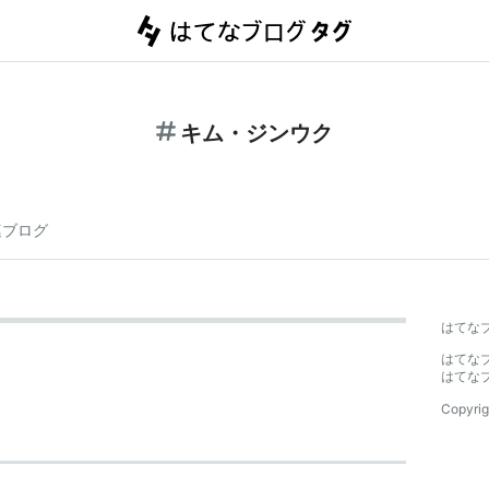
キム・ジンウク
連ブログ
はてな
はてな
はてな
Copyrig