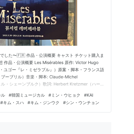
でした〜🇫🇷 作品・公演概要 キャスト チケット購入ま
公演概要 Les Misérables 原作: Victor Hugo
（ヴィクトル・ユゴー『レ・ミゼラブル』）原案・脚本・フランス語
ン・ブーブリル）音楽・脚本: Claude-Michel
ル・シェーンブルク）歌詞: Herbert Kretzmer（ハーバ
年 パリ（フランス語ver.） 1985年 ロンドン 1987年
カル
#
韓国ミュージカル
#
ミン・ウヒョク
#
KAI
#
キム・スハ
#
キム・ジンウク
#
シン・ウンチョン