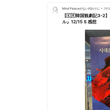
•
Mind Palaceがない代わりに
2年
【🇰🇷韓国観劇記3-
ル』12/15 S 感想