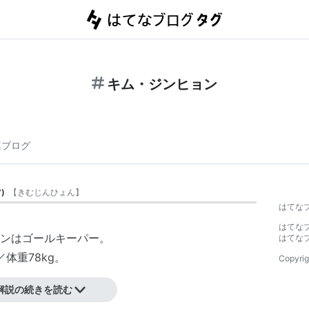
キム・ジンヒョン
連ブログ
ツ
)
【
きむじんひょん
】
はてな
はてな
ンはゴールキーパー。
はてな
／体重78kg。
Copyrig
解説の続きを読む