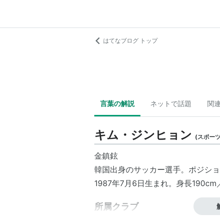
はてなブログ トップ
言葉の解説
ネットで話題
関
キム・ジンヒョン
(
スポー
金鎮鉉
韓国出身のサッカー選手。ポジショ
1987年7月6日生まれ。身長190cm
所属クラブ