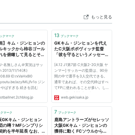
もっと見る
13
ックマーク
ブックマーク
画】キム・ジンヒョンの
GKキム・ジンヒョンを代え
ルキックから柿谷ゴール
たC大阪ポポヴィッチ監督
れを俯瞰して見るとその
「彼を守るというメッセー
わかる : footballnet
ジ」 | ゲキサカ
: U-名無しさん＠実況はサッ
[4.12 J1第7節 C大阪2-2G大阪 ヤ
 2013/11/14(木)
ンマー] サッカーの監督は、90分
:08.69 ID:rxVaHx8I0
間の中で選手を3人交代できる。
//youtu.be/azyIMLjfv1o ジン
通常であれば、その交代枠はすべ
ンやばすぎる 続きを読む
てFPに使われることが多い。し
かし12日の大阪ダービーで、セレ
otballnet.2chblog.jp
web.gekisaka.jp
ッソ大阪のランコ・ポポヴィッチ
監督は1点を追う後半14分、最初
の交代枠で韓国代表GKキム・ジ
7
ックマーク
ブックマーク
ンヒョンをベンチに下げ、GK武
阪GKキム・ジンヒョン
鹿島アントラーズがセレッソ
田博...
団の噂？MFシンプリシ
大阪GKキム・ジンヒョンの
契約を半年延長 なお、
獲得に動く FCソウルからも