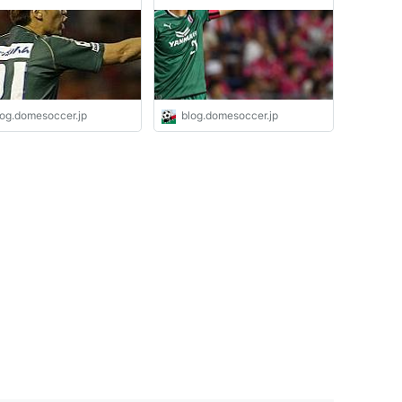
ピ監督は… - ドメサカブ
オファー - ドメサカブログ
log.domesoccer.jp
blog.domesoccer.jp