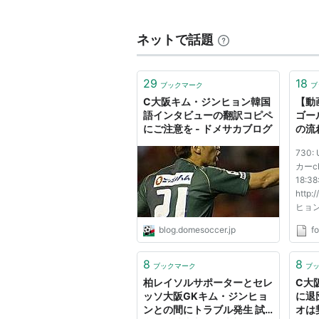
-2008
東国大学校
ネットで話題
2009-
セレッソ大阪
29
18
ブックマーク
ブ
C大阪キム・ジンヒョン韓国
【動
リスト::サッカー選手
語インタビューの翻訳コピペ
ゴー
にご注意を - ドメサカブログ
の流
凄さが
730
カーch
18:38
http:
ヒョ
blog.domesoccer.jp
fo
8
8
ブックマーク
ブ
柏レイソルサポーターとセレ
C大
ッソ大阪GKキム・ジンヒョ
に退
ンとの間にトラブル発生 試
オは