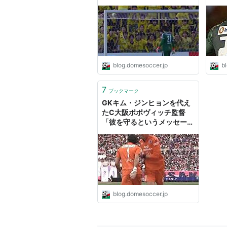
合が一時中断する事態に - ド
クル
メサカブログ
ログ
blog.domesoccer.jp
b
7
ブックマーク
GKキム・ジンヒョンを代え
たC大阪ポポヴィッチ監督
「彼を守るというメッセー
ジ」 - ドメサカブログ
blog.domesoccer.jp