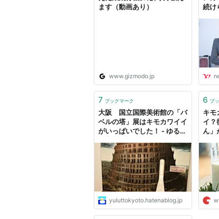
ます（動画あり）
続け
ニュ
www.gizmodo.jp
n
7
6
ブックマーク
ブ
大阪 国立国際美術館の「バ
キモ
ベルの塔」展はキモカワイイ
イ？
がいっぱいでした！ - ゆるっ
ん」
と京都 de スローライフ
マト
yuluttokyoto.hatenablog.jp
w