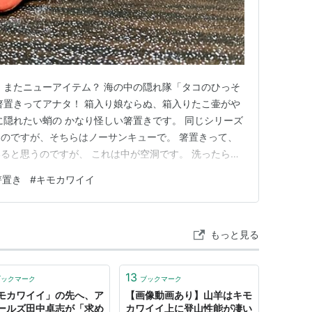
！またニューアイテム？ 海の中の隠れ隊「タコのひっそ
箸置きってアナタ！ 箱入り娘ならぬ、箱入りたこ壷がや
に隠れたい蛸の かなり怪しい箸置きです。 同じシリーズ
のですが、そちらはノーサンキューで。 箸置きって、
ると思うのですが、 これは中が空洞です。 洗ったらし
末に予約して、２月末の発売日に届きました。 ひとつ
箸置き
#
キモカワイイ
コーポレーション ひっそり箸置き タコ サイズ：約W2.8
もっと見る
13
ブックマーク
ブックマーク
モカワイイ」の先へ、ア
【画像動画あり】山羊はキモ
ールズ田中卓志が「求め
カワイイ上に登山性能が凄い