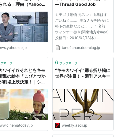
られる」理由（Yahoo!
―Thread Good Job
ース 特集）
カテゴリ動物 元スレ：山羊はす
ごいねえ……、羊なんか明らかに
格下の生物だよね……。 1 名前：
ウィンナー巻き(関東地方)[sage]
投稿日：2010/02/18(木)
00:56:38.53 ID:U9WN67rn ?
ews.yahoo.co.jp
tano2chan.doorblog.jp
PLT(12000) ポイント特典
sssp://img.2ch.net/ico/gomi1.gif
以前、ヤギの木に登る能力が凄い
6
ックマーク
ブックマーク
という写真をご紹介したことがあ
カワイイ!?それともキモ
“キモカワイイ”踊る折り鶴に
りますが、険し...
衝撃の絵本「こびとづか
世界が注目！ - 週刊アスキー
が劇場上映決定！｜シネ
ゥデイ
ww.cinematoday.jp
weekly.ascii.jp