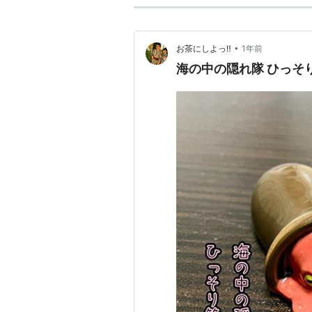
•
お茶にしよっ‼︎
1年前
海の中の隠れ隊 ひっそ