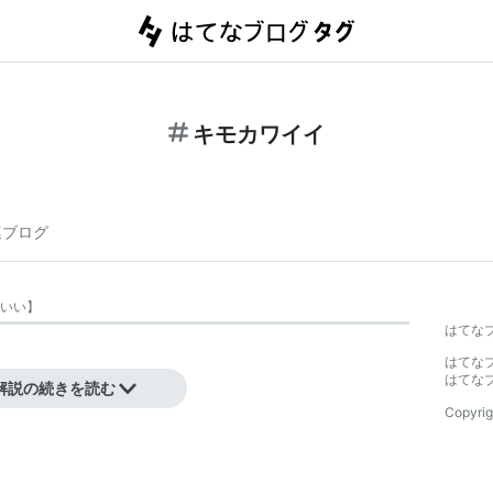
キモカワイイ
連ブログ
いい
】
はてな
はてな
はてな
解説の続きを読む
Copyrig