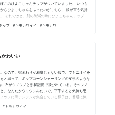
ぼこのひよこちゃんチップがついていました。 いつも
からひよこちゃんをふったのがこちら。 娘が言う気持
。 それではと、別の御粥の時にひよこちゃんチップだ
。 ん～これか。確かにひとつひとつは可愛いんだけ
チップ
#
キモカワイイ
#
キモカワ
ると目がきになりました。「キモかわいい」という言葉も
れどキモいって感じでしょうか。…
きもかわいい
定。なので、裾まわりが邪魔じゃない服で、でもニオイを
なぁと思って、ポップコーンシャーリングの変形のような
地に布がツノツノと形状記憶で飛び出ている。そのツノ
ラと。なんだかウミウシみたいで、下手すると気持ち悪
ツノツノに黒テンテンが集合している様子は、普通に気持
、このクセこそが可愛いのだ。「きもかわいい」が流行語
#
キモカワイイ
 うっすらと透ける生地なので、中に白いボトルネック