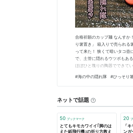
合格祈願のカップ麺 なんすか
り箸置き」 箱入りで売られる
って来た！ 狭くて暗いタコ壺
で、土管に隠れるウツボもある
ほぼひと塊りの陶器でできてい
っかり乾かさないとね。 昨年
#
海の中の隠れ隊
#
ひっそり
792円（税込）です。 デコレ
D5.3 H1.8 MG-38…
ネットで話題
50
20
ブックマーク
とてもキモカワイイ｢脚のは
「キ
えた紙飛行機｣の折り方教え
ンガ