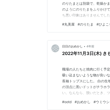
のりたまとは別袋で、乾燥かま
のようにのりたまをふりかけて
ち悪い印象はありませんでした
けを先にふりふりしてみました
#
丸美屋
#
のりたま
#
ひよこ
ど、ひよこちゃんも大勢集ま
聞きますが、これは可愛いけ
•
日日のおめかし
4年前
2022年11月3日(木) 
職場の人たちと焼肉に行く予
吸い込まないような物が良い
長袖トップスにした。 白の生
の頂点に黒いドットがチラホ
い。なんなら、脱いだとき、
ちが悪い。でも、袖を通すと
#
ootd
#
おめかし
#
ウミウシ
だったのはいつの時だろうか。