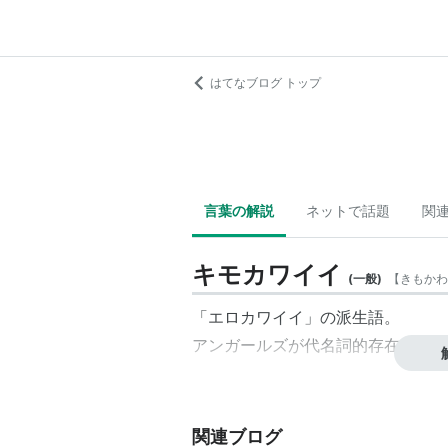
はてなブログ トップ
言葉の解説
ネットで話題
関
キモカワイイ
(
一般
)
【
きもかわ
「エロカワイイ」の派生語。
アンガールズが代名詞的存在。
関連ブログ