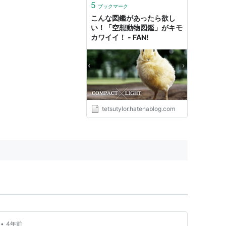
5
ブックマーク
こんな図鑑があったら欲し
い！「空想動物図鑑」がキモ
カワイイ！ - FAN!
tetsutylor.hatenablog.com
•
4年前