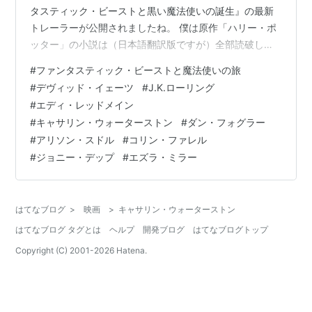
タスティック・ビーストと黒い魔法使いの誕生』の最新
トレーラーが公開されましたね。 僕は原作「ハリー・ポ
ッター」の小説は（日本語翻訳版ですが）全部読破して
いるのですが、映画版『ハリー・ポッター』シリーズは
#
ファンタスティック・ビーストと魔法使いの旅
「炎のゴブレット」あたりで早々に劇場で見ることをや
#
デヴィッド・イェーツ
#
J.K.ローリング
めてしまい、金曜ロードショーなどの短縮されたバージ
#
エディ・レッドメイン
ョンを観る程度でした。 しかしこの『ファンタスティッ
#
キャサリン・ウォーターストン
#
ダン・フォグラー
ク・ビーストと魔法使いの旅』は劇場で観ました。 とい
#
アリソン・スドル
#
コリン・ファレル
うのも「ファンタスティック・ビースト」のシリーズが
#
ジョニー・デップ
#
エズラ・ミラー
最高である確信があったからです。 実際めちゃ…
はてなブログ
>
映画
>
キャサリン・ウォーターストン
はてなブログ タグとは
ヘルプ
開発ブログ
はてなブログトップ
Copyright (C) 2001-
2026
Hatena.