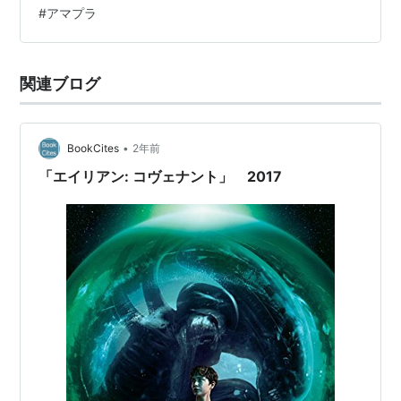
#
アマプラ
を買いに行った夫を待つサマンサは、同じように車のト
ラブルで立ち往生し…
関連ブログ
•
BookCites
2年前
「エイリアン: コヴェナント」 2017