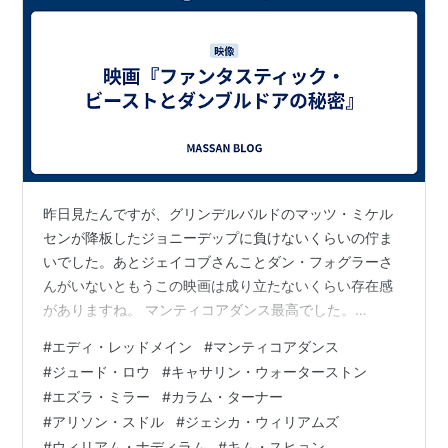
昨日見たんですが、グリンデルバルドのマッツ・ミケル
センが降板したジョニーデップに負けないくらいの佇ま
いでした。あとジェイコブさんことダン・フォグラーさ
んがいないともうこの映画は成り立たないくらい存在感
がありますね。 マンティコアダンス最高でした。
www.youtube.com www.youtube.com
#
エディ・レッドメイン
#
マンティコアダンス
www.youtube.com
#
ジュード・ロウ
#
キャサリン・ウォーターストン
#
エズラ・ミラー
#
カラム・ターナー
#
アリソン・スドル
#
ジェシカ・ウィリアムズ
#
ウィリアム・ナディラム
#
キム・スヒョン