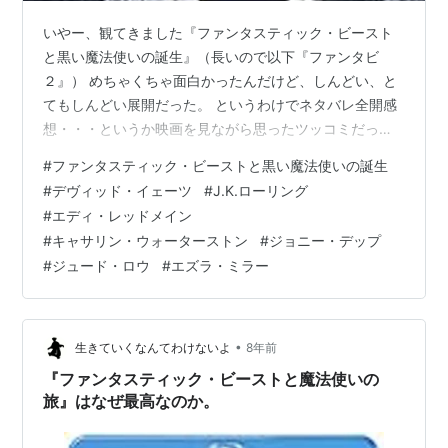
いやー、観てきました『ファンタスティック・ビースト
と黒い魔法使いの誕生』（長いので以下『ファンタビ
２』） めちゃくちゃ面白かったんだけど、しんどい、と
てもしんどい展開だった。 というわけでネタバレ全開感
想・・・というか映画を見ながら思ったツッコミだった
り、なんかモヤモヤした文章です。 どうぞ。 「ファンタ
#
ファンタスティック・ビーストと黒い魔法使いの誕生
スティックビーストと黒い魔法使いの誕生」オリジナ
#
デヴィッド・イェーツ
#
J.K.ローリング
ル・サウンドトラック アーティスト: ジェームズ・ニュ
#
エディ・レッドメイン
ートン・ハワード 出版社/メーカー: SMJ 発売日:
#
キャサリン・ウォーターストン
#
ジョニー・デップ
2018/11/21 メディア: CD この商品を含むブログを見る ※
#
ジュード・ロウ
#
エズラ・ミラー
この記事は映画『ファンタスティック・ビーストと黒い
魔法使いの誕生』…
•
生きていくなんてわけないよ
8年前
『ファンタスティック・ビーストと魔法使いの
旅』はなぜ最高なのか。