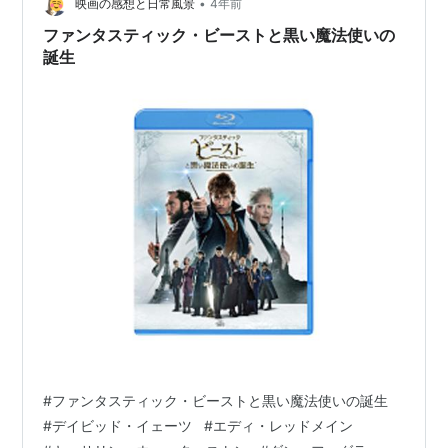
から11年後の宇宙移民船の乗組員の女だ。前作の主人公
•
映画の感想と日常風景
4年前
がラストで向かった惑星に、他の…
ファンタスティック・ビーストと黒い魔法使いの
誕生
#
ファンタスティック・ビーストと黒い魔法使いの誕生
#
デイビッド・イェーツ
#
エディ・レッドメイン