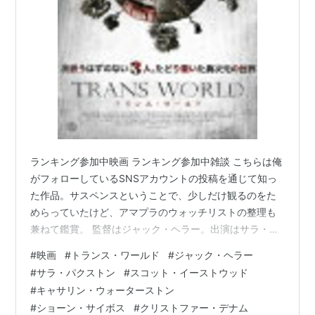
ナイト・スリーパーズ ダム爆破計画
（2013）＜未＞
出演
ロバート・デ・ニーロ エグザイル
（2012）＜未＞ 出
演
ボードウォーク・エンパイア3 欲望の街
（2012）＜
TV＞ ゲスト出演
パラノイド・シンドローム
（2012） 出演
コレクター
（2012） 出演
トランス・ワールド
（2011）＜未＞ 出演
ランキング参加中映画 ランキング参加中雑談 こちらは俺
援助交際ハイスクール
がフォローしているSNSアカウントの投稿を通じて知っ
（2007）＜未＞ 出演
た作品。サスペンスということで、少しだけ観るのをた
めらっていたけど、アマプラのウォッチリストの整理も
兼ねて鑑賞。 監督はジャック・ヘラー。出演はサラ・パ
クストン、スコット・イーストウッド、キャサリン・ウ
#
映画
#
トランス・ワールド
#
ジャック・ヘラー
ォーターストン、ショーン・サイボス、クリストファ
#
サラ・パクストン
#
スコット・イーストウッド
ー・デナム他。2011年に上映された90分の映画です。
#
キャサリン・ウォーターストン
eiga.com 以下、あらすじ。（参照 Filmarks） 人里離れ
#
ショーン・サイボス
#
クリストファー・デナム
た森の中で、夫とドライブ中にガス欠になり、ガソリン