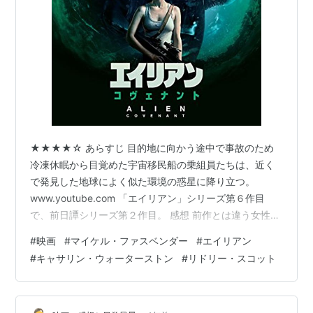
★★★★☆ あらすじ 目的地に向かう途中で事故のため
冷凍休眠から目覚めた宇宙移民船の乗組員たちは、近く
で発見した地球によく似た環境の惑星に降り立つ。
www.youtube.com 「エイリアン」シリーズ第６作目
で、前日譚シリーズ第２作目。 感想 前作とは違う女性が
主人公となる前日譚シリーズの第２作目だ。「エイリア
#
映画
#
マイケル・ファスベンダー
#
エイリアン
ン」シリーズは前作の生き残りのメンバーを容赦なく殺
#
キャサリン・ウォーターストン
#
リドリー・スコット
してしまうのが特徴だったが、まさか主人公まで殺して
しまうとは驚いた。大胆だ。だが前作の主人公の活躍を
もっと見たかった気持ちもある。 今回の主人公は、前作