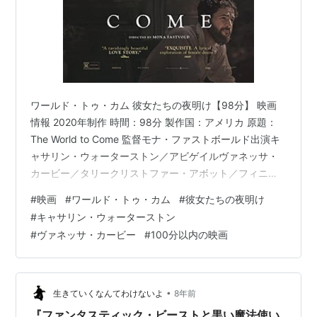
ワールド・トゥ・カム 彼女たちの夜明け【98分】 映画
情報 2020年制作 時間：98分 製作国：アメリカ 原題：
The World to Come 監督モナ・ファストボールド出演キ
ャサリン・ウォーターストン／アビゲイルヴァネッサ・
カービー／タリークリストファー・アボット／フィニー
ケイシー・アフレック／ダイアー あらすじ 19世紀半ばの
#
映画
#
ワールド・トゥ・カム
#
彼女たちの夜明け
アメリカ北東部。農家の妻アビゲイルは、娘を病で亡く
#
キャサリン・ウォーターストン
した悲しみに暮れながら、寡黙な夫ダイアーの要求に応
#
ヴァネッサ・カービー
#
100分以内の映画
えようと気を配る日々を過ごしていた。そんな彼女の前
に現れた新しい隣人タリーもまた、嫉妬深い夫フィニー
に支配される生活にうんざりしていた。アビゲイルとタ
リーは強くひ…
•
生きていくなんてわけないよ
8年前
『ファンタスティック・ビーストと黒い魔法使い