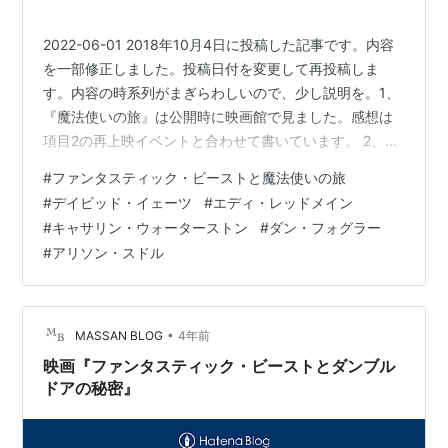
2022-06-01 2018年10月4日に投稿した記事です。内容
を一部修正しました。投稿日付を変更して再投稿しま
す。内容の時系列がまぎらわしいので、少し説明を。1、
『魔法使いの旅』は公開時に映画館で見ました。感想は
項目2の再上映イベントと合わせて書いています。 2、イ
ベントは2作目『黒い魔法使いの誕生』公開記念で開催さ
#
ファンタスティック・ビーストと魔法使いの旅
れました。内容は『魔法使いの旅』の再上映、『黒い魔
#
デイビッド・イェーツ
#
エディ・レッドメイン
法使いの誕生』についてのトークショーと小道具の展示
#
キャサリン・ウォーターストン
#
ダン・フォグラー
です。（写真大きいです） 3、シリーズ最新作『ダンブ
#
アリソン・スドル
ルドアの秘密』公開前に1作目から見直したので、感想を
追加しました。
•
MASSAN BLOG
4年前
映画『ファンタスティック・ビーストとダンブル
ドアの秘密』