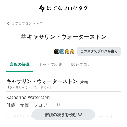
はてなブログ トップ
キャサリン・ウォーターストン
このタグでブログを書く
言葉の解説
ネットで話題
関連ブログ
キャサリン・ウォーターストン
(
映画
)
【
きゃさりんうぉーたーすとん
】
Katherine Waterston
俳優、女優、プロデューサー
解説の続きを読む
1980年3月3日、イギリス／イングランド／ロンド
ン、ウェストミンスター生まれ