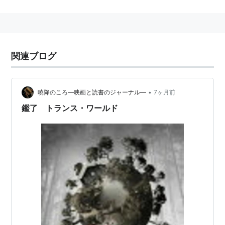
生名：Katherine Boyer Waterston
身長：180 cm
関連人物
関連ブログ
サム・ウォーターストン
：父
エリザベス・ウォーターストン
：姉妹
•
暁降のころ―映画と読書のジャーナル―
7ヶ月前
ジェームズ・ウォーターストン
：兄
鑑了 トランス・ワールド
主な作品
ローガン・ラッキー
（2017） 出演
エイリアン：コヴェナント
（2017） 出演
ファンタスティック・ビーストと魔法使いの旅
（2016） 出演
スティーブ・ジョブズ
（2015） 出演
インヒアレント・ヴァイス
（2014） 出演