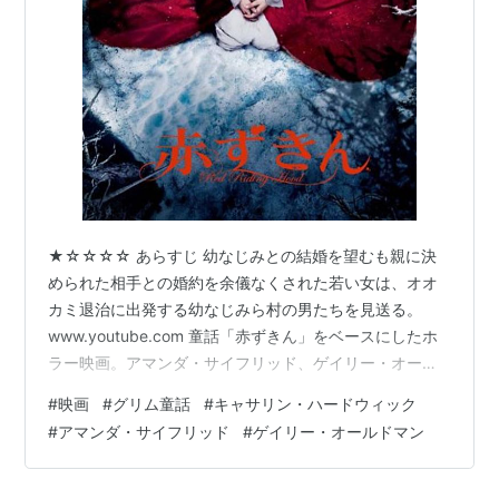
マリア
(2006) 監督/製作総指揮
ロード・オブ・ドッグタウン
(2005) 監督
サーティーン あの頃欲しかった愛のこと
(2003) 監
督/脚本
しあわせの法則
(2002) プロダクションデザイナー
バニラ・スカイ
(2001) プロダクションデザイナー
サベイランス -監視-
(2001) プロダクションデザイナ
ー
★☆☆☆☆ あらすじ 幼なじみとの結婚を望むも親に決
スリー・キングス
(1999) プロダクションデザイナー
められた相手との婚約を余儀なくされた若い女は、オオ
カミ退治に出発する幼なじみら村の男たちを見送る。
ニュートン・ボーイズ
(1998) プロダクションデザイ
www.youtube.com 童話「赤ずきん」をベースにしたホ
ナー
ラー映画。アマンダ・サイフリッド、ゲイリー・オール
マッド・シティ
(1997) プロダクションデザイナー
ドマンら出演。原題は「Red Riding Hood」。100分。
2 days トゥー・デイズ
#
映画
#
グリム童話
#
キャサリン・ハードウィック
(1996) プロダクションデザ
感想 序盤は主人公が、親の決めた婚約者と両想いの幼な
イナー
#
アマンダ・サイフリッド
#
ゲイリー・オールドマン
じみの間で悩む様子が描かれる。ドロドロとした恋愛劇
タンク・ガール
(1995) プロダクションデザイナー
だが、それを求めて見ているわけではないのでいきなり
パトカー54／応答せよ！
かったるい。嫌がられているのを知って頑張る婚約者
<未> (1994) プロダクショ