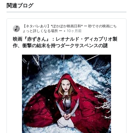
関連ブログ
や、主人公の母親に言い含められてあきらめようとする
ンデザイナー
幼なじみ、それに…
トゥームストーン
(1993) プロダクションデザイナー
ミュータント・フリークス
<未>(1993) プロダクシ
【ネタバレあり】*ぽかぽか映画日和* ー 秒でその映画にち
•
ょっと詳しくなる場所 ー
10ヶ月前
ョンデザイナー
映画『赤ずきん』：レオナルド・ディカプリオ製
黒豹のバラード
(1993) プロダクションデザイナー
作、衝撃の結末を持つダークサスペンスの謎
お葬式だよ全員集合！
<未>(1992) プロダクション
デザイナー
MR.デスティニー
(1990) アートディレクター
ブレイン・デッド／脳外科医R
<未> (1990) プロダ
クションデザイナー
火星人ゴーホーム！
<未> (1989) プロダクションデ
ザイナー
テープヘッズ
(1988) プロダクションデザイナー
ザ・パーフェクト・ガイ／ハンク
<未> (1987) アー
トディレクター
スラッシュ!!
<未> (1986) プロダクションデザイナー