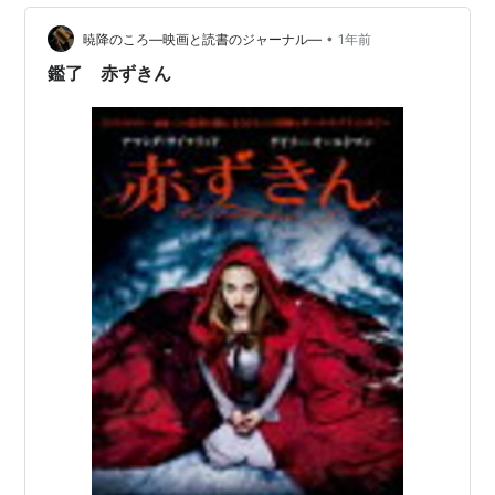
•
暁降のころ―映画と読書のジャーナル―
1年前
鑑了 赤ずきん