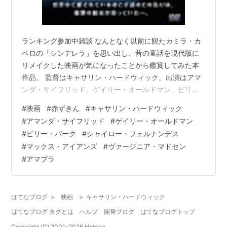
ランキング参加中雑談 なんとなく以前に観たカミラ・カ
ベロの「シンデレラ」を思い出し、昔の童話を現代版に
リメイクした映画が気になったことから鑑賞してみた本
作品。 監督はキャサリン・ハードウィック。出演はアマ
ンダ・サイフリッド、ゲイリー・オールドマン、ビリ
ー・パーク、シャイロー・フェルナンデス、マックス・
#
映画
#
赤ずきん
#
キャサリン・ハードウィック
アイアンズ、ヴァージニア・マドセン、ルーカス・ハー
#
アマンダ・サイフリッド
#
ゲイリー・オールドマン
ス他。2011年に上映された100分の映画です。
#
ビリー・パーク
#
シャイロー・フェルナンデス
press.moviewalker.jp 以下、あらすじ。（参照 映
#
マックス・アイアンズ
#
ヴァージニア・マドセン
画.com） 「トワイライト 初恋」のキャサリン・ハード
#
アマプラ
ウィック監督が、グリム童話の「赤ずきん」の“その後”を
描く。美しい大人の女…
はてなブログ
>
映画
>
キャサリン・ハードウィック
はてなブログ タグとは
ヘルプ
開発ブログ
はてなブログトップ
Copyright (C) 2001-
2026
Hatena.