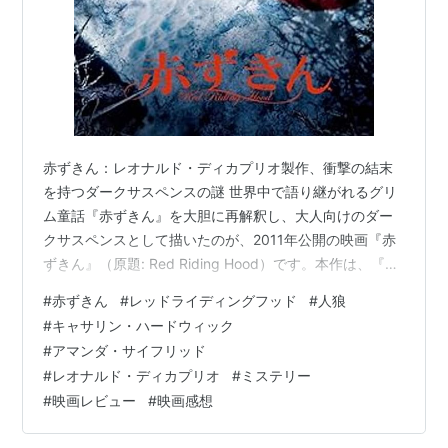
赤ずきん：レオナルド・ディカプリオ製作、衝撃の結末
を持つダークサスペンスの謎 世界中で語り継がれるグリ
ム童話『赤ずきん』を大胆に再解釈し、大人向けのダー
クサスペンスとして描いたのが、2011年公開の映画『赤
ずきん』（原題: Red Riding Hood）です。本作は、『ト
ワイライト〜初恋〜』のキャサリン・ハードウィックが
#
赤ずきん
#
レッドライディングフッド
#
人狼
監督を務め、さらにレオナルド・ディカプリオがプロデ
#
キャサリン・ハードウィック
ューサーとして参加したことでも話題になりました。舞
#
アマンダ・サイフリッド
台は、雪深い森に囲まれた小さな村ダガーン。何十年も
#
レオナルド・ディカプリオ
#
ミステリー
前から人狼の恐怖に怯えるこの村で、ヒロインのヴァレ
#
映画レビュー
#
映画感想
リーは愛する貧しい青年ピーターとの駆け落ちを計画し
ていました。しかし、その矢…