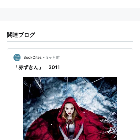
生年月日：1955/10/21
出身地：アメリカ／テキサス州／マッカレン
本名：Helen Catherine Hardwicke
身長：168cm
関連ブログ
プロダクションデザイナーとして活躍。
ニッキー・リードの自伝的作品『サーティーン あの
頃欲しかった愛のこと』の脚本をリードと共著し、
•
BookCites
8ヶ月前
監督デビューを飾る。
「赤ずきん」 2011
続いて当初はプロダクション・デザイナーとして参
加していた企画『ロード・オブ・ドッグタウン』
で、降板しプロデュースに回ったデヴィッド・フィ
ンチャーに代り監督に抜擢される。
『トワイライト〜初恋〜』の大ヒットで女流監督と
しての興行記録を塗り変える。
フィルモグラフィー
トワイライト〜初恋〜
(2008) 監督