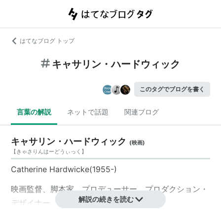
はてなブログ トップ
キャサリン・ハードウィック
このタグでブログを書く
言葉の解説
ネットで話題
関連ブログ
キャサリン・ハードウィック
(
映画
)
【
きゃさりんはーどうぃっく
】
Catherine Hardwicke(1955-)
映画監督、脚本家、プロデューサー、プロダクション・
解説の続きを読む
デザイナー。