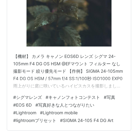
【機材】 カメラ キャノン EOS6D レンズ シグマ 24-
105mm F4 DG OS HSM @EFマウント フィルター なし
撮影モード 絞り優先モード 【作例】 SIGMA 24-105mm
F4 DG OS HSM / 57mm f/4 SS:1/100秒 ISO1000 EXP0
雨上がりに庭に咲いているハイビスカスを撮影しまし
た。 ちょうど咲き始めたタイミング。 外は湿度が高くレ
#
シグマレンズ
#
キャノンフォトコンテスト
#
写真
ンズが数十秒でくもり出します。 柔らかい表現を出した
#
EOS 6D
#
写真好きな人とつながりたい
かったので、あえてレンズをくもらせて撮影をしまし
#
Lightroom
#
Lightroom mobile
た。 あとはLightroomで現像をして終了。 試しにキャノ
#
lightroomプリセット
#
SIGMA 24-105 F4 DG Art
ンのフォトコンテストに出してみました。 …