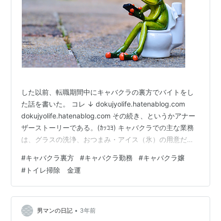
した以前、転職期間中にキャバクラの裏方でバイトをし
た話を書いた。 コレ ↓ dokujyolife.hatenablog.com
dokujyolife.hatenablog.com その続き、というかアナー
ザーストーリーである。(ｶｯｺﾖ) キャバクラでの主な業務
は、グラスの洗浄、おつまみ・アイス（氷）の用意だっ
た。 時間帯は20：00～01：00まで、時給1100円で当時
#
キャバクラ裏方
#
キャバクラ勤務
#
キャバクラ嬢
は悪くはなかった。 ある日、店長から「開店前準備もお
#
トイレ掃除 金運
願いできないか？」とオファーを頂いた。 時給も同じ
1100円なので、16：00～18：00の2時間、追加で働く事
になった。 開店前に何をするかというと、フロアの掃除
機かけ…
•
男マンの日記
3年前