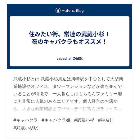
武蔵小杉とは 武蔵小杉周辺は川崎駅を中心として大型商
業施設やオフィス、タワーマンションなどが建ち並んで
いることが特徴で、一人暮らしはもちろんファミリー層
にも非常に人気のあるエリアです。個人経営のお店か
ら、大きな商業施設までバラエティに富んだチョイスの
できる武蔵小杉なら、その日の気分にあわせてお出かけ
#
キャバクラ
#
キャバクラ嬢
#
武蔵小杉
#
神奈川
を楽しむことができます。文化的な施設に立ち寄った
#
武蔵小杉駅
り、食べ歩きやこだわりのお買い物なども遠くへ行く必
要なく、飽きのこないのが嬉しいですね。中でもグラン