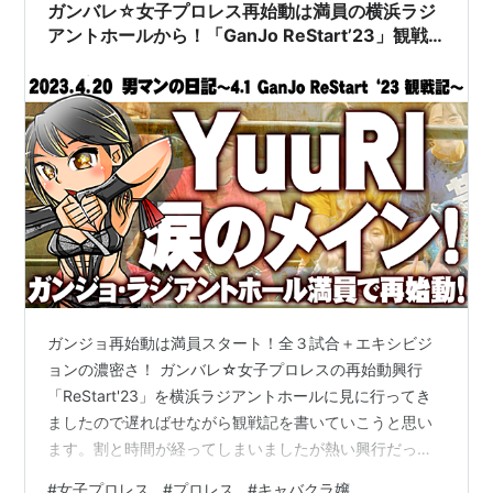
ガンバレ☆女子プロレス再始動は満員の横浜ラジ
アントホールから！「GanJo ReStart’23」観戦
記
ガンジョ再始動は満員スタート！全３試合＋エキシビジ
ョンの濃密さ！ ガンバレ☆女子プロレスの再始動興行
「ReStart'23」を横浜ラジアントホールに見に行ってき
ましたので遅ればせながら観戦記を書いていこうと思い
ます。割と時間が経ってしまいましたが熱い興行だった
ので記録しておきます。とりあえずなにが驚いたってそ
#
女子プロレス
#
プロレス
#
キャバクラ嬢