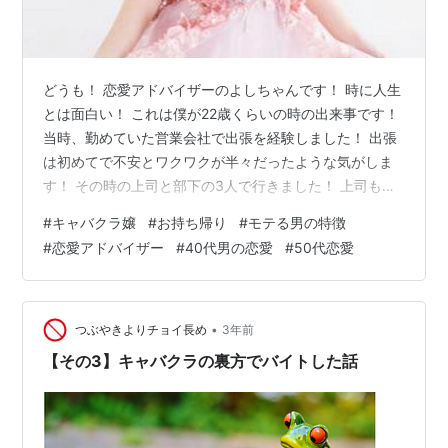
どうも！ 恋愛アドバイザーのよしちゃんです！ 時に人生
とは面白い！ これは僕が22歳くらいの時の出来事です！
当時、勤めていた営業会社で出張を経験しました！ 出張
は初めてで不安とワクワクが半々だったような気がしま
す！ その時の上司と部下の3人で行きました！ 上司も部
下も、そして僕もパチンカス (T ^ T)w 当時は面白かった
#
キャバクラ嬢
#
お持ち帰り
#
モテる男の特徴
んだよなーw 2週間ほどの短期出張だったので、レオパレ
#
恋愛アドバイザー
#
40代男の恋愛
#
50代恋愛
スを借りました。 荷物を置いて、チャチャっとご飯を食
べて、3人でパチンコへw 「その地を知るにはパチンコ
だ！」と、よく分からん事を上司が言ってましたw そし
て、全員まさかの大勝w 「今回の出張は成功するわ！」
•
つぶやきよりチョイ長め
3年前
なんてフラ…
【その3】キャバクラの裏方でバイトした話