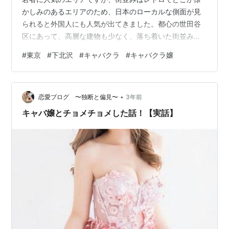
かしみのあるエリアのため、日本のローカルな側面が見
られると外国人にも人気が出てきました。都心の世田谷
区にあって、高層な建物も少なく、落ち着いた街並み
は、暮らす人にとっても魅力でしょう。サブカルチャー
#
東京
#
下北沢
#
キャバクラ
#
キャバクラ嬢
の聖地ともいわれますが、とくに演劇の文化が根付いて
います。当然ながら、日本でも全国区で知られるこのエ
リアは、「住んでみたい街」として名前がよく取り上げ
•
られます。とくに、日中は、若者のほか、買い物をする
恋愛ブログ 〜独断と偏見〜
3年前
主婦層も多く集まるエリアで、夜になれば食事を楽しむ
キャバ嬢とチョメチョメした話！【実話】
サラリーマンたちの姿がみられます。スケールの大き
な…