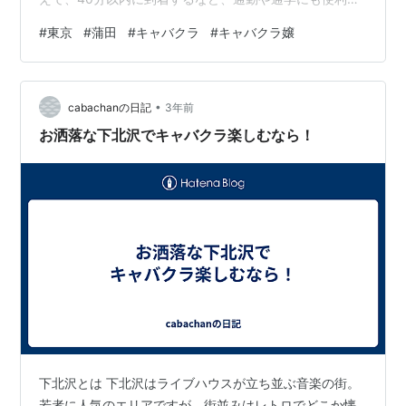
す。蒲田で有名な商業施設として、グランデュオ蒲田、
#
東京
#
蒲田
#
キャバクラ
#
キャバクラ嬢
松竹キネマ映画撮影所跡地、かまたえんが挙げられま
す。グランデュオ蒲田は駅直結の商業施設であり、いく
つもの飲食店や小売店が揃っていることが魅力です。蒲
•
田駅の東と西に分かれて2つの建物が存在し、改札からそ
cabachanの日記
3年前
のまま入館できるため雨の日でも濡れずにスムーズに買
お洒落な下北沢でキャバクラ楽しむなら！
い物ができます。 平日の仕事や学校帰りに買…
下北沢とは 下北沢はライブハウスが立ち並ぶ音楽の街。
若者に人気のエリアですが、街並みはレトロでどこか懐