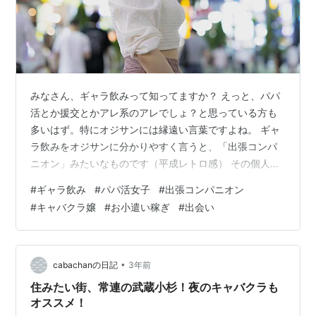
みなさん、ギャラ飲みって知ってますか？ えっと、パパ
活とか援交とかアレ系のアレでしょ？と思っている方も
多いはず。特にオジサンには縁遠い言葉ですよね。 ギャ
ラ飲みをオジサンに分かりやすく言うと、「出張コンパ
ニオン」みたいなものです（平成レトロ感） その個人営
業版みたいなものと思えば、そう間違いではないです。
#
ギャラ飲み
#
パパ活女子
#
出張コンパニオン
出張コンパニオンとの違いは、「一対一でも頼める」と
#
キャバクラ嬢
#
お小遣い稼ぎ
#
出会い
いうところ。 そして、アプリを通して女性とマッチング
する仕組みなので気軽。 コンパニオンといえば昔は遣り
手婆（やりてばばあ）が仲介する仕組みで面倒でしたよ
ね。 このギャラ飲み、安価で頼めるとあって最近盛り上
•
cabachanの日記
3年前
がってます。この記事ではギャラ飲みを…
住みたい街、常連の武蔵小杉！夜のキャバクラも
オススメ！