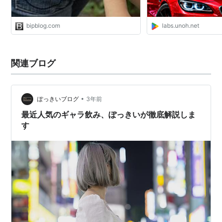
bipblog.com
labs.unoh.net
関連ブログ
•
ぽっきいブログ
3年前
最近人気のギャラ飲み、ぽっきいが徹底解説しま
す