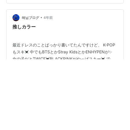
まぁみ みりちゃむ 着用 ロングドレス【Ryuyu／リュー
ユ】(S/M/L)(ピンク/ミント/ブラック) | Rew-You…
•
해님ブログ
4年前
推しカラー
最近ドレスのことばっかり書いてたんですけど、 K-POP
もスキ💓 中でもBTSとかStray KidsとかENHYPENが✨
女の子だとTWICE💓BLACKPINKがやっぱスキー💓 で、
最近またBTSの熱が一番強めなんだけど、 BTSファンな
ら絶対知っておきたいメンバーカラー✨って知ってる？
やっぱファンなら推しのカラーをどこかしら身につけた
#
キャバクラ嬢
#
キャバ嬢
#
推し
い！ってやつですｗ とは言え、公式でメンバーカラーっ
#
ピンクが大好きよ
#
ピンクワンピ
#
ピンクが好き♡
て特に決まって無いのが現実💦 でも過去のコンサートで
#
キャバクラ勤務
使用したマイクカラーを参考にしてる ARMYも多いハズ
💓 私が記憶してるので RM（アールエム）：ライトブル
ー💙・シルバー🤍 V（ヴイ）：グリーン💚J…
•
～夜職から昼職へ！事務職へのジョブチェンジ～
5年前