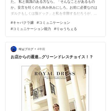
た。 私と面識のある方なら、「そんなことがあるもの
か。妄言を吐くのも休み休みにしろ。お前に必要なのは
ダルクもしくは脳ドック」と私を非難するだろうが、こ
れは紛れもない実際に起きた出来事である。 ただこれに
#
キャバクラ嬢
#
コミュニケーション
はからくりがあって、その2時間、俺はキャバクラにい
#
コミュニケーション能力
#
りゅうちぇる
た。 つまり8人の女性はいずれもキャバクラ嬢であり、
俺に対して入れ代わり立ち代わりで接客を行っていたの
だ。 流れはこうだ。 先輩に連れられて2人でキャバクラ
に入店 2人それぞれに女性が1人ずつ接客 俺についた女性
•
해님ブログ
4年前
Aが、俺に「俳優の坂口健太郎に似て…
お店からの通達…グリーンドレスチョイス！？