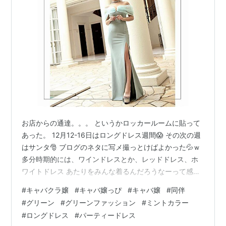
お店からの通達。。。 というかロッカールームに貼って
あった。 12月12-16日はロングドレス週間😱 その次の週
はサンタ🎅 ブログのネタに写メ撮っとけばよかった💦ｗ
多分時期的には、ワインドレスとか、レッドドレス、ホ
ワイトドレス あたりをみんな着るんだろうなーって感
じ。 色の指定はなかったから、あえて違う色にしようか
#
キャバクラ嬢
#
キャバ嬢っぴ
#
キャバ嬢
#
同伴
なー。 ミントドレス 先日、押しカラードレスの話しした
#
グリーン
#
グリーンファッション
#
ミントカラー
けど、 私の多分お店での自分カラーはグリーンだと思う
#
ロングドレス
#
パーティードレス
💚 袖付きシアーオフショルスリットロングキャバドレス