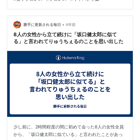
の客入り。横浜ラジアントホールという小さい会場では
ありましたが観客数は満員の１５４人。事実上の再旗揚
げ戦とはいえ全３試合＋エキシビジョンでこの客数！そ
•
れだけに会場にどこか熱気も感じさせてくれます。それ
勝手に更新される毎日
4年前
だけに自然と興行も熱を帯びてくる予感。期待が高まり
8人の女性から立て続けに「坂口健太郎に似て
ます。 着席！今日はここから！#ganj…
る」と言われてりゅうちぇるのことを思い出した
少し前に、2時間程度の間に初めて会った8人の女性全員
から、「坂口健太郎に似ている」と言われたことがあっ