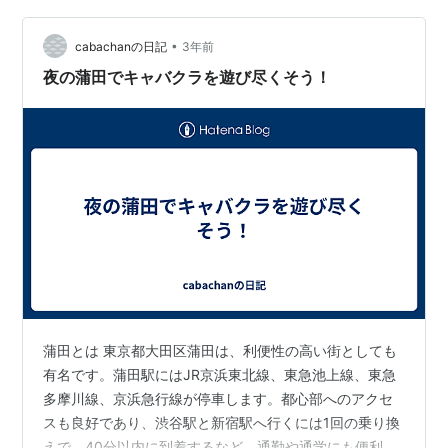
ツリー武蔵小杉は160店舗以上が入る大型商業施設です。
1階にはイトーヨーカドーがあるため、日々の買い物に便
•
cabachanの日記
3年前
利です。その他、有名アパレル店や話題の飲食店な…
夜の蒲田でキャバクラを遊び尽くそう！
蒲田とは 東京都大田区蒲田は、利便性の高い街としても
有名です。蒲田駅にはJR京浜東北線、東急池上線、東急
多摩川線、京浜急行線が停車します。都心部へのアクセ
スも良好であり、渋谷駅と新宿駅へ行くには1回の乗り換
えで、40分以内に到着するなど、通勤や通学にも便利で