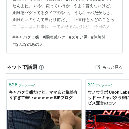
たんよね。 いや、変っていうか…うまく言えないけど、
距離感バグってるタイプのやつ。 うちキャバだからさ、
距離近いのなんて当たり前だし、 正直ほとんどのことっ
て「はいはい仕事ね」って流せるんだけど。 今日の人
は、なんか違った。 最初に席ついた時は普通だったの。
#
キャバクラ嬢
#
距離感バグ
#
ズルい男
#
体験談
見た目はスーツの人で、年齢はたぶん40前後くらい。 い
#
なんなのあの人
かにも仕事帰りって感じで、別に派手でもないし、むし
ろ大人しめ。 「初めまして？」って聞いたら 「いや、何
回か来てるよ」って言われて あー、やば、覚えてないや
ネットで話題
もっと見る
つだって内心思いつつ とりあえず営業スマイルでごまか
した笑 で、横座ったんだけ…
526
311
ブックマーク
ブックマーク
キャバクラ嬢だけど、ママ友と格差有
ウノウラボ Unoh La
りすぎて辛いｗｗｗｗｗ BIPブログ
ッド 〜 キャバクラ嬢
ビス運営のコツ