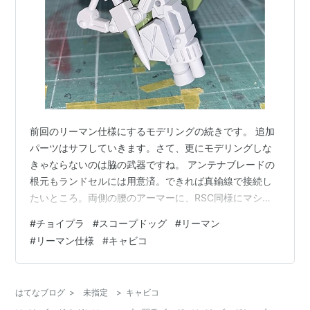
前回のリーマン仕様にするモデリングの続きです。 追加
パーツはサフしていきます。さて、更にモデリングしな
きゃならないのは脇の武器ですね。 アンテナブレードの
根元もランドセルには用意済。できれば真鍮線で接続し
たいところ。両側の腰のアーマーに、RSC同様にマシン
ガンの弾倉をくっつけることになります。 キリコにチェ
#
チョイプラ
#
スコープドッグ
#
リーマン
ックしてもらいます（笑 左肩のシューターもリデザイン
#
リーマン仕様
#
キャビコ
します。バランスを考えて大きめにしました。ディフォ
ルメは大小の兼ね合いが難しいものです。脇のガトリン
グをモデリング出力したらセット。まぁRSCよりはシン
はてなブログ
>
未指定
>
キャビコ
プルなものですから、モデリング自体は工数が少ないで