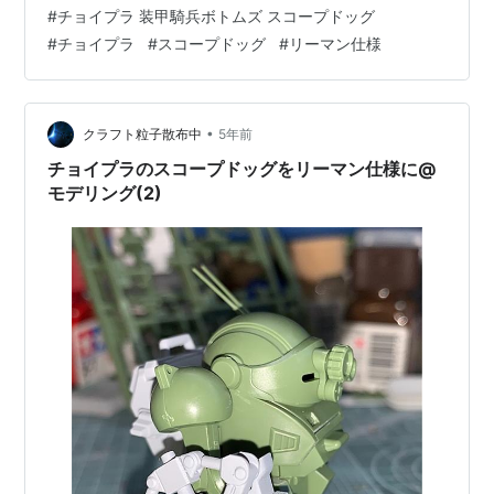
ン機ですが、実はターボカスタムではなく通常のスコタ
#
チョイプラ 装甲騎兵ボトムズ スコープドッグ
コ。このキャビコのスコタコは、足のスタイルを変える
#
チョイプラ
#
スコープドッグ
#
リーマン仕様
とつまらなくなってしまうので、ターボカスタム化はち
ょっと躊躇しますね・・・（考えなくはないんですが）
肩のスモーク弾ポッドはブログでも書きましたが、大き
めに。シルエットとして、逆三角形のボリュー…
•
クラフト粒子散布中
5年前
チョイプラのスコープドッグをリーマン仕様に@
モデリング(2)