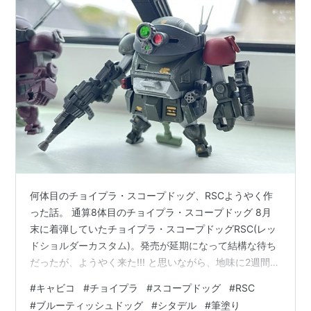
何体目のチョイプラ・スコープドッグ、RSCようやく作
った話。 通算8体目のチョイプラ・スコープドッグ 8月
末に着弾していたチョイプラ・スコープドッグRSC(レッ
ドショルダーカスタム)。発売が延期になって結構な待ち
だったが、ようやく来た!!! と思いながら、地味に2週間放
置せざるを得なかったのだが。そしてこれ、作ってから
#
キャビコ
#
チョイプラ
#
スコープドッグ
#
RSC
すでに2週間経ってこの日記に至っている。 基本はチョ
#
ブルーティッシュドッグ
#
シタデル
#
筆塗り