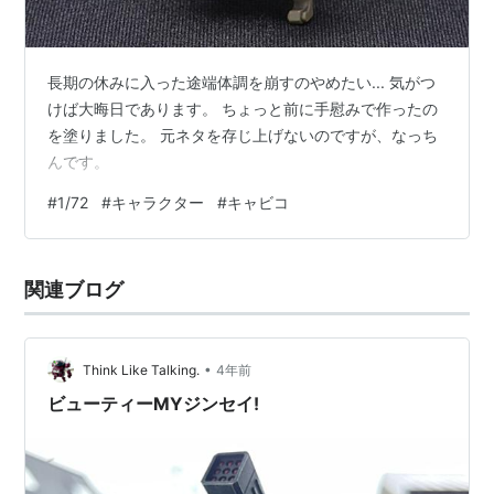
長期の休みに入った途端体調を崩すのやめたい... 気がつ
けば大晦日であります。 ちょっと前に手慰みで作ったの
を塗りました。 元ネタを存じ上げないのですが、なっち
んです。
#
1/72
#
キャラクター
#
キャビコ
関連ブログ
•
Think Like Talking.
4年前
ビューティーMYジンセイ!