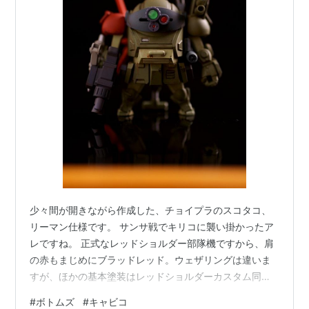
少々間が開きながら作成した、チョイプラのスコタコ、
リーマン仕様です。 サンサ戦でキリコに襲い掛かったア
レですね。 正式なレッドショルダー部隊機ですから、肩
の赤もまじめにブラッドレッド。ウェザリングは違いま
すが、ほかの基本塗装はレッドショルダーカスタム同様
です。 ターボカスタムと思われていることも多いリーマ
#
ボトムズ
#
キャビコ