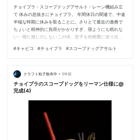
チョイプラ・スコープドッグアサルト・レーン機組み立
て 休みの息抜きにチョイプラ。 年間休日の関連で、中途
半端な時期に休みを取ることに。さりとて最近の激務で
ちょいと精神的に負荷がかかりすぎ、寝ようにも眠れな
い・寝た感じのしないこの頃。息子を幼稚園に送り出
し、若干寝落ち。夕べはモンスターエナジーを飲んでも
#
キャビコ
#
チョイプラ
#
スコープドッグアサルト
すぐ寝落ちするほど。 気がつきゃ昼。しかし外は3月の
雪、プラモを作ってもサフも吹けん。さてどうするか。
こんな時には肩ひじ張らずに作れるチョイプラがいい。
•
昨年ヨドバシドットコムで注文して、発売延期・時期未
クラフト粒子散布中
5年前
定になっていたスコープドッグアサルト・レーン機。3月
チョイプラのスコープドッグをリーマン仕様に@
に入って突然「発送完了」になり、あっという…
完成(4)