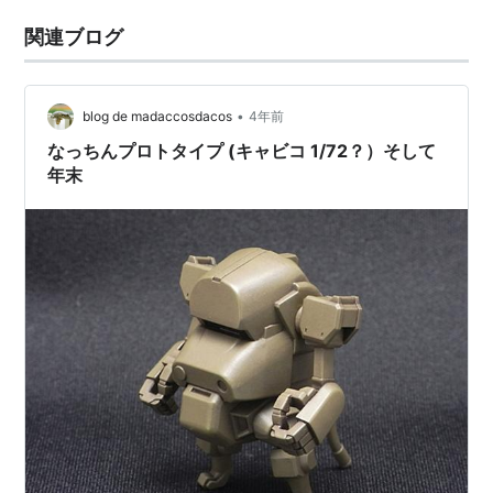
関連ブログ
•
blog de madaccosdacos
4年前
なっちんプロトタイプ (キャビコ 1/72？）そして
年末