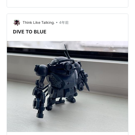
イプラ・スコープドッグ、これに追加パーツを同梱して
RSC仕様にしているわけで。 パッケージはキャビコさん
のワイド仕様。でもコンパクト。 右側が通常のスコープ
ドッグ、左側が追加武装用のランナー。もともとのキッ
•
Think Like Talking.
4年前
トには武装が一切入って…
DIVE TO BLUE