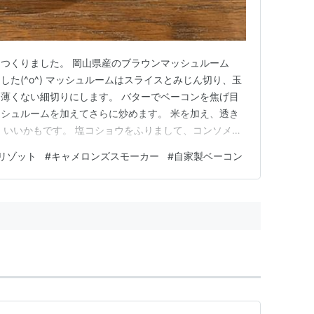
つくりました。 岡山県産のブラウンマッシュルーム
た(^o^) マッシュルームはスライスとみじん切り、玉
薄くない細切りにします。 バターでベーコンを焦げ目
シュルームを加えてさらに炒めます。 米を加え、透き
、いいかもです。 塩コショウをふりまして、コンソメが
。 スープは米から2センチ位上になるように入れます。
リゾット
#
キャメロンズスモーカー
#
自家製ベーコン
ぜ、軽くフツフツするくらいで炊いていきます。 良い
チーズとブラック…