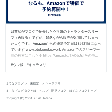
以前私がブログで紹介したウマ娘のキャラクタースリー
ブ（再販版）ですが、残念ながら販売が延期してしまっ
たようです。 Amazonからの発送予定日は8月21日になっ
ています www.otokonoko.work Amazonでのスリーブ一
覧の検索はこちら↓ https://amzn.to/3AObJsj その他の
グッズもまとめてみたい人はこちら↓ ウマ娘 プリティー
#
ウマ娘
#
キャラスリ
ダービーストア 通販 | Amazon.co.jp 前回特に人気のあ
ったキャラクターも、定価以下で予約が出来ちゃいます
ね。 最近株がどんどん上がっているゴールドシップも気
はてなブログ
>
未指定
>
キャラスリ
になるなぁ～ トウカイテイオーは前回発売されたVerだと
はてなブログ タグとは
ヘルプ
開発ブログ
はてなブログトップ
26000…
Copyright (C) 2001-
2026
Hatena.