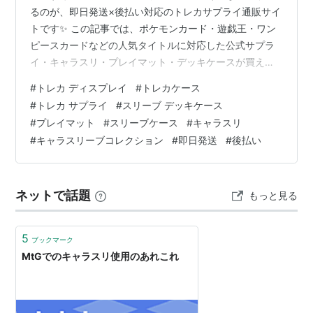
るのが、即日発送×後払い対応のトレカサプライ通販サイ
トです✨ この記事では、ポケモンカード・遊戯王・ワン
ピースカードなどの人気タイトルに対応した公式サプラ
イ・キャラスリ・プレイマット・デッキケースが買える
おすすめショップを厳選紹介！ クレジットカードなしで
#
トレカ ディスプレイ
#
トレカケース
もOKな「ペイディ」や「Amazon Pay後払い」対応サイ
#
トレカ サプライ
#
スリーブ デッキケース
トもあるので、支払いはあとでゆっくり、アイテムはす
#
プレイマット
#
スリーブケース
#
キャラスリ
ぐゲットできます💡 送料・発送スピード・品揃えを比較
#
キャラスリーブコレクション
#
即日発送
#
後払い
しながら、あなたにぴったりのショップを見つけてくだ
さいね！ ※本サービス内ではアフィリエイト広告を利用
しています 📦 トレカサプライ…
ネットで話題
もっと見る
5
ブックマーク
MtGでのキャラスリ使用のあれこれ