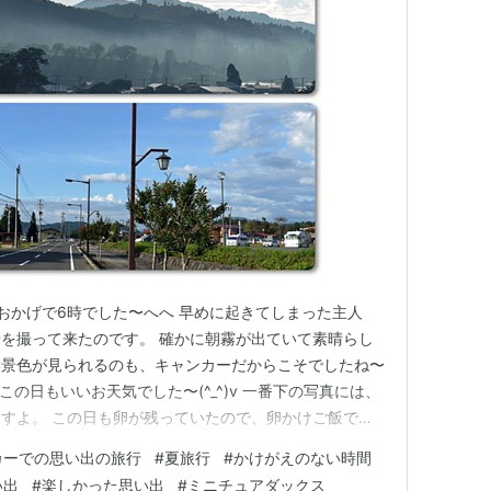
おかげで6時でした〜へへ 早めに起きてしまった主人
を撮って来たのです。 確かに朝霧が出ていて素晴らし
い景色が見られるのも、キャンカーだからこそでしたね〜
〜この日もいいお天気でした〜(^_^)v 一番下の写真には、
すよ。 この日も卵が残っていたので、卵かけご飯でし
かり忘れていて買うのを忘れていたのですが、助かりまし
カーでの思い出の旅行
#
夏旅行
#
かけがえのない時間
ソファに乗ってますね〜笑 わんこ達のご飯も終わり、支
い出
#
楽しかった思い出
#
ミニチュアダックス