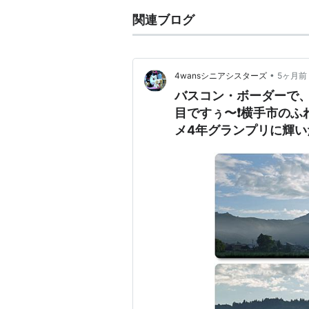
関連ブログ
•
4wansシニアシスターズ
5ヶ月前
バスコン・ボーダーで、
目ですぅ〜❗横手市のふ
メ4年グランプリに輝
本木」でお泊まりでし