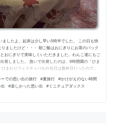
いましたよ。起床は少し早い5時半でした。 この日も快
なりましたけど・・・ 朝ご飯はおにぎりにお茶のパック
茶とおにぎりで美味しくいただきました。わんこ達にもご
出発しました。 急いで出発したのは、9時開園の「ひま
 ひまわりフェスティバルの当日は最終日だったので、
で、混むとボーダーのような大きな車は入れなくなるので
カーでの思い出の旅行
#
夏旅行
#
かけがえのない時間
着くべく、急いだのですが、その甲斐あって、駐車場はま
い出
#
楽しかった思い出
#
ミニチュアダックス
に来ている人はいて、…