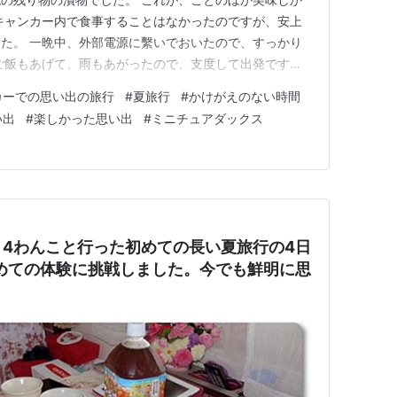
キャンカー内で食事することはなかったのですが、安上
た。 一晩中、外部電源に繫いでおいたので、すっかり
ご飯もあげて、雨もあがったので、支度して出発です。
体を撮っておきました。ちょっとつなぎ目がわかります
カーでの思い出の旅行
#
夏旅行
#
かけがえのない時間
艸｀*)ﾈｰ キャンカーの後ろにいた主人を探している小雪
い出
#
楽しかった思い出
#
ミニチュアダックス
ないと…
4わんこと行った初めての長い夏旅行の4日
めての体験に挑戦しました。今でも鮮明に思