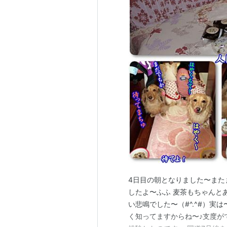
4日目の朝となりました〜また
したよ〜ふふ 麦茶もちゃんと
い悲鳴でした〜（#^.^#）
く知ってますからね〜♪支度が