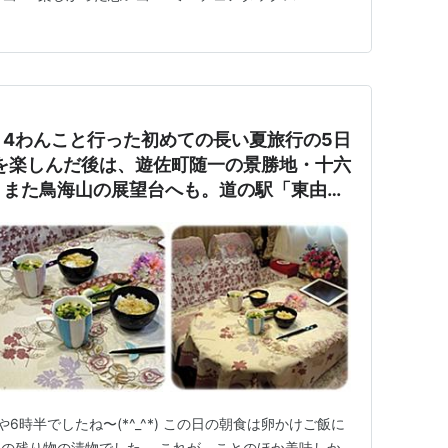
も可愛いワ…
4わんこと行った初めての長い夏旅行の5日
を楽しんだ後は、遊佐町随一の景勝地・十六
。また鳥海山の展望台へも。道の駅「東由
。
6時半でしたね〜(*^_^*) この日の朝食は卵かけご飯に
の残り物の漬物でした。 これが、ことのほか美味しか