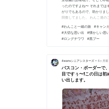
ったのですよね〜 それまでは
がりでもあるので、助かりまし
回復してました。 わんこ達の
最後見納めにキャンプ場の全
#
わんこと一緒の旅
#
キャン
が、スルーして下さい(*´艸)(
#
大切な思い出
#
懐かしい思
です。ちょっとでも主人の姿が
#
ロングチワワ
#
黒プー
•
4wansシニアシスターズ
6ヶ月前
バスコン・ボーダーで、
目ですぅ〜❗この日は初
い出します。