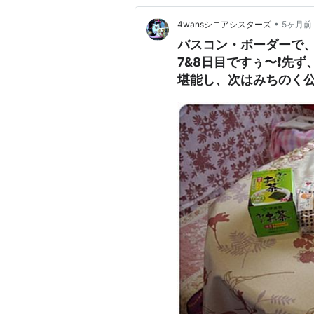
•
4wansシニアシスターズ
5ヶ月前
バスコン・ボーダーで
7&8日目ですぅ〜❗先
堪能し、次はみちのく
撮影ができました。