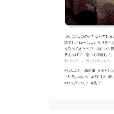
ついに7日目の朝となってしま
晴でしたね〜ふふ かなり暑く
を買ってきたので、温かいお
飯をあげて、急いで準備して、
わりの丘」に行くためでした。
駐車場がかなり混みそうなの
#
わんこと一緒の旅
#
キャン
はと、とにかく早く駐車場に
#
大切な思い出
#
懐かしい思
だガラガラでしたよ。ただ、既
#
ロングチワワ
#
黒プー