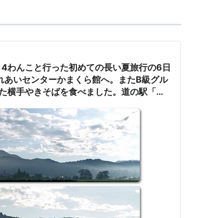
4わんこと行った初めての長い夏旅行の6日
れあいセンターかまくら館へ。またB級グル
いた横手やきそばを食べました。道の駅「三
た。