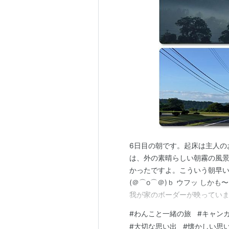
6日目の朝です。起床は主人の
は、外の素晴らしい朝霧の風景
かったですよ。こういう朝早
(＠⌒ο⌒＠)ｂ ウフッ しかも
我が家のボーダーが映っていま
たね。（実は朝のことをすっ
#
わんこと一緒の旅
#
キャン
た） 凛がまたまたダイネット
#
大切な思い出
#
懐かしい思