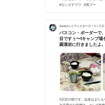
度も済み、出発しました。 皆
#
ロングチワワ
#
黒プー
•
4wansシニアシスターズ
6ヶ月前
バスコン・ボーダーで、
目ですぅ〜❗キャンプ場
羅漢岩に行きましたよ
利」でお泊まりでした
5日目の朝です。起床はまたもや
永谷園のお味噌汁、そして昨晩