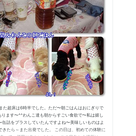
また超床は6時半でした。ただ〜朝ごはんはおにぎりで
あります〜^^わんこ達も朝からすごい食欲で〜私は嬉し
実は〜缶詰をプラスしていたんですよね〜美味しいものはよ
できたら～また出発でした。 この日は、初めての体験に