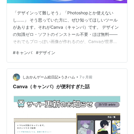
「デザインって難しそう」「Photoshopとか使えない
し……」 そう思っていた方に、ぜひ知ってほしいツール
があります。それがCanva（キャンバ）です。 デザイン
の知識ゼロ・ソフトのインストール不要・ほぼ無料——
それでもプロっぽい画像が作れるのが、Canvaが世界中
で使われている理由です。 この記事では、「Canvaって
#
キャンバ
#
デザイン
何？」から「最初の1枚を作るまで」を、初心者の方でも
迷わないように丁寧に解説します。 Canva（キャンバ）
とは？ なぜCanvaがいいのか——6つの理由 ① インス
•
トール不要・ブラウザだけで使える ② デザインの知識
しおかんゲーム絵日記+うさハム
7ヶ月前
がなくてもいい ③ 無料でも十分使える ④ 日本語に完
Canva（キャンバ）が便利すぎた話
全対…