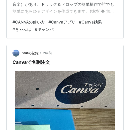
音楽）があり、ドラッグ＆ドロップの簡単操作で誰でも
簡単にあらゆるデザインを作成できます。(抜粋)◆ 無料
でも・・利用可能ですが・・制限は、あります。Webア
#
CANVAの使い方
#
Canvaアプリ
#
Canva効果
プリ・PCアプリ・iPhone/Android ・iPad で利用出来ま
#
きゃんば
#
キャンバ
す。 ※～ まずは、ログインからスタートです。 一つのア
カウントで、PC・スマホ・iPad・・で利用出来ます。 基
本データは、Web上に保存され・・同期しています。保
存と言う概念はなく、自動で保存されます。…
•
nfufの記録
2年前
Canvaで名刺注文