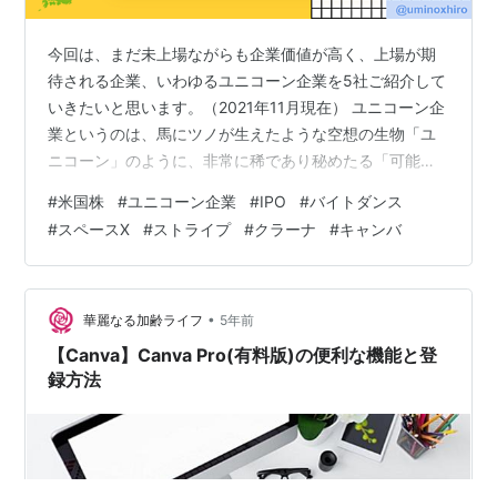
今回は、まだ未上場ながらも企業価値が高く、上場が期
待される企業、いわゆるユニコーン企業を5社ご紹介して
いきたいと思います。（2021年11月現在） ユニコーン企
業というのは、馬にツノが生えたような空想の生物「ユ
ニコーン」のように、非常に稀であり秘めたる「可能
性」があるような「企業」のことを指します。 ユニコー
#
米国株
#
ユニコーン企業
#
IPO
#
バイトダンス
ンイメージ図 評価額が、10億ドル以上であり、創業が10
#
スペースX
#
ストライプ
#
クラーナ
#
キャンバ
年以内、未上場であることなどの条件を見対している企
業を一般的にユニコーン企業と言ったりします。 では、
さっそく期待のユニコーン企業のトップ5社を紹介しま
す。 【投資は自己責任】投資に対しての注意事項 投資に
•
華麗なる加齢ライフ
5年前
対しての注意事項…（クリック…
【Canva】Canva Pro(有料版)の便利な機能と登
録方法