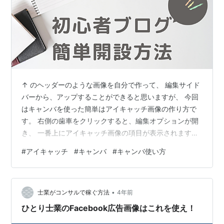
↑ のヘッダーのような画像を自分で作って、 編集サイド
バーから、アップすることができると思いますが、 今回
はキャンバを使った簡単はアイキャッチ画像の作り方で
す。 右側の歯車をクリックすると、編集オプションが開
き、 一番上にアイキャッチ画像の項目が表示されます。
「アイキャッチ画像を作る」ボタンをクリック。 以下の
#
アイキャッチ
#
キャンバ
#
キャンバ使い方
画面が表示されますので、cookieを許可するをクリッ
ク。 キャンバが開きます。 キャンバが開いたら、左側の
テンプレートから合う画像を選びます。 テキストは編集
•
できるので、心配無用。 こちらを選んでみました。 左側
士業がコンサルで稼ぐ方法
4年前
の「T テキスト」ボタンで文言を編集できます。 編集し
ひとり士業のFacebook広告画像はこれを使え！
てみました。これを…