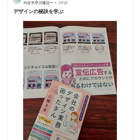
•
刈谷市早川建設ー
2年前
30・40・50・60代
デザインの秘訣を学ぶ