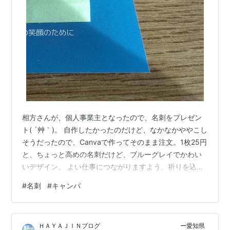
相方さんが、個人事業主となったので、名刺をプレゼン
ト( ´艸｀)。 自作したかったのだけど、なかなかややこし
そうだったので、Canvaで作ってそのまま注文。1枚25円
と、ちょっと高めの名刺だけど、ブルーグレイでかわい
いデザイン。 よい仕事につながりますよう、祈りを込め
て( ´艸｀)。 ランキング参加中【公式】2024年開設ブロ
#
名刺
#
キャンバ
グ ランキング参加中雑談・日記を書きたい人のグループ
ランキング参加中 その日 あった事・感じた事の記録
(日々の出来事保管場所 ） ランキング参加中はてなブロ
ＨＡＹＡＪＩＮブログ ー愛知県
グ同盟！初心者歓迎・なんでもOK！日記・雑記10・20・