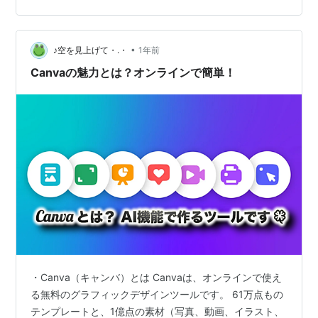
ビスです。 ・デザインの知識がなくてもOK・テンプレー
トを選んで文字や画像を差し替えるだけ・しかも無料で
•
使える という、かなり強いツール。 公式サイトはこちら
♪空を見上げて・.・
1年前
👇 実際に使ってみた感想 こちらのサイト更新のお知ら
Canvaの魅力とは？オンラインで簡単！
せ…
・Canva（キャンバ）とは Canvaは、オンラインで使え
る無料のグラフィックデザインツールです。 61万点もの
テンプレートと、1億点の素材（写真、動画、イラスト、