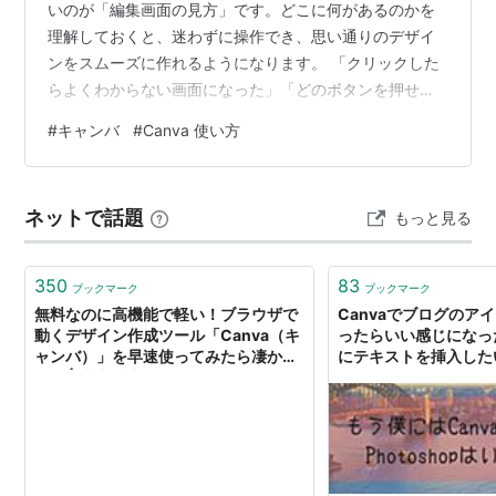
いのが「編集画面の見方」です。どこに何があるのかを
理解しておくと、迷わずに操作でき、思い通りのデザイ
ンをスムーズに作れるようになります。 「クリックした
らよくわからない画面になった」「どのボタンを押せば
いいのかわからない」——こうした迷いをなくすために
#
キャンバ
#
Canva 使い方
は、編集画面の“地図”を頭に入れておくことが一番の近道
です。 この記事では、Canvaの編集画面の構造と、最初
に覚えておきたい基本操作をわかりやすく解説します。
ネットで話題
もっと見る
Canvaの編集画面は「5つのエリア」でできている ①メ
ニューバー——画面の一番上 メニューバーで覚えるべき
3つのポイント ②ツール…
350
83
ブックマーク
ブックマーク
無料なのに高機能で軽い！ブラウザで
Canvaでブログのア
動くデザイン作成ツール「Canva（キ
ったらいい感じになっ
ャンバ）」を早速使ってみたら凄かっ
にテキストを挿入した
た！ | 株式会社WEB企画
が超おすすめ！ - wepli