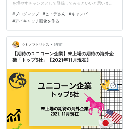
を増やすチャンスとして登録してみるといいと思いま
す。この記事では、・ブログマップに登録するためにや
#
ブログマップ
#
ヒトデさん
#
キャンバ
ったこと・ブログ4ヶ月目の運営報告を書いております。
#
アイキャッチ画像を作る
受け身でいては、記事が発見されず埋もれてしまい、PV
が伸びないという事実が分かった4ヶ月目、Blog宣伝を頑
張りました。 ＼キャンバで作りました！／ BlogMapに登
録して自分のブログを宣伝できた！！ ＼BlogMapのホー
•
ウミノマトリクス
5年前
ム画面／…
【期待のユニコーン企業】未上場の期待の海外企
業「トップ5社」【2021年11月現在】