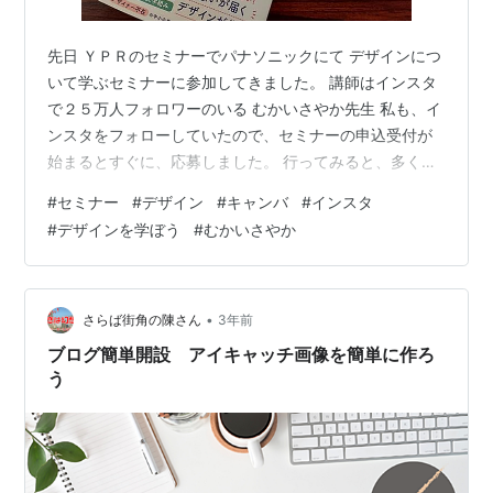
先日 ＹＰＲのセミナーでパナソニックにて デザインにつ
いて学ぶセミナーに参加してきました。 講師はインスタ
で２５万人フォロワーのいる むかいさやか先生 私も、イ
ンスタをフォローしていたので、セミナーの申込受付が
始まるとすぐに、応募しました。 行ってみると、多くの
方が受講に来ていました。 先生の体験を交えてのお話し
#
セミナー
#
デザイン
#
キャンバ
#
インスタ
で楽しく、そしてとても参考になるお話しでした。 先生
#
デザインを学ぼう
#
むかいさやか
の熱量が凄くて2時間なんてあっという間！ この熱さを
分けて頂きたい！ こんなに熱い情熱があるから２５万人
のフォロワー数に納得でした。 デザインそのものを学ぶ
というよりは、ちらしを作ることだけではなく、 ちらし
•
さらば街角の陳さん
3年前
を作成する目的や、どう利用…
ブログ簡単開設 アイキャッチ画像を簡単に作ろ
う