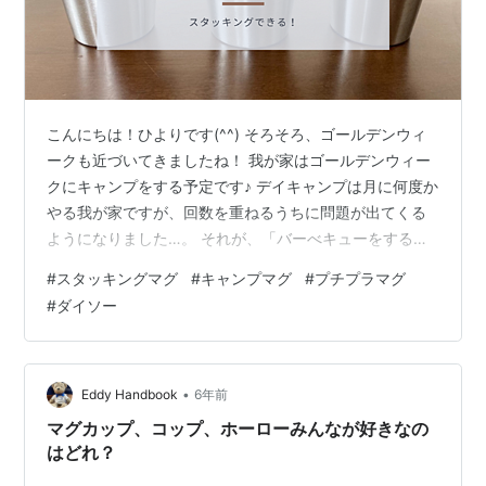
こんにちは！ひよりです(^^) そろそろ、ゴールデンウィ
ークも近づいてきましたね！ 我が家はゴールデンウィー
クにキャンプをする予定です♪ デイキャンプは月に何度か
やる我が家ですが、回数を重ねるうちに問題が出てくる
ようになりました…。 それが、「バーべキューをすると
きに、使用している紙コップが風で倒れる問題」で
#
スタッキングマグ
#
キャンプマグ
#
プチプラマグ
す！！ これ地味ーに、ストレスなんです…"(-""-)" 飲み物
#
ダイソー
があるうちはまだいいのですが、少なくなったり空にな
ると、風が吹くたびに倒れたり、飛ばされてしまいま
す。 これをなんとかしたい！！！ そこでアウトドアショ
ップやネットショップ、様々な商品を見ながら探しまし
•
Eddy Handbook
6年前
た。 ようやく見つけたの…
マグカップ、コップ、ホーローみんなが好きなの
はどれ？