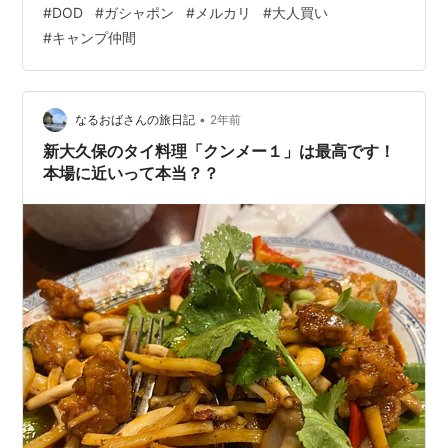
#
DOD
#
ガシャポン
#
メルカリ
#
大人買い
に！！！！と そして、彼女は何故かそのストーリーで 沖
#
キャンプ仲間
縄の店舗のスクショを掲示。笑 うむ。。。これは行かね
ば！！！！ となり、回しに行ったところです。 サクッと
結果を述べると 11回目にして１セット揃いました！ で、
あとBが出れば２セットコンプリート！✨ コンプリー…
•
なるおばさんの旅日記
2年前
新大久保のタイ料理「クンメー１」は最高です！
本場に近いって本当？？