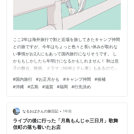
ここ2年は海外旅行で割と近場を旅してきたキャンプ仲間
との旅ですが、今年はちょっと色々と長い休みが取れな
い事情がお2人にもあって国内旅行になりそうです。 し
かももしかしたら年明けになるかもしれません！ 秋は息
子の舞台、映画、ドラマ（NHKとテレ東）もあるので、
ちょっと我が家もバタバタしそうなのです。 一昨年はソ
#
国内旅行
#
お正月かも
#
キャンプ仲間
#
候補
ウルで昨年は台湾に行きましたが、Ａ君の体調不良もあ
#
沖縄
#
広島
#
滋賀
#
福岡
#
行先決め
ったりはしましたが。かなり思い出深い旅ができまし
た。 本当は「今年も海外へ行きたいーー！」と言ってい
たのですが、5日ぐらいは休みを取らないとなかなか厳し
いのでキャンプの寄り道より遠くに行ってみようか…と
•
なるおばさんの旅日記
1年前
いうことになりました。 ↓ ソウルと台…
ライブの後に行った「月島もんじゃ三日月」歌舞
伎町の落ち着いたお店