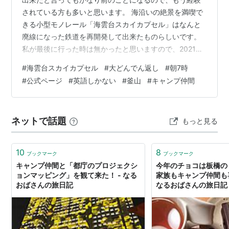
されている方も多いと思います。 海沿いの絶景を満喫で
きる小型モノレール「海雲台スカイカプセル」はなんと
廃線になった鉄道を再開発して出来たものらしいです。
私が最後に行った時は無かったと思いますので、2021年
2月に公式オープンしたことを考えるとコロナ渦前のこと
#
海雲台スカイカプセル
#
大どんでん返し
#
朝7時
だったのですね…。 ↑ どう考えてもこういうの無かった
#
公式ページ
#
英語しかない
#
釜山
#
キャンプ仲間
よな…(^^;) もうそんなに行ってなかったのか…と改めて
ビックリしました。 今度はキャンプ仲間と行けるのが7
月の末なので、これには乗りたいということで色々と調
ネットで話題
もっと見る
べてみました。 大人気のため、今では事前に予約しない
とダメなようです。 どの…
10
8
ブックマーク
ブックマーク
キャンプ仲間と「都庁のプロジェクシ
今年のチョコは板橋の
ョンマッピング」を観て来た！ - なる
家族もキャンプ仲間も
おばさんの旅日記
なるおばさんの旅日記