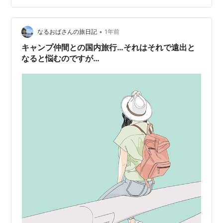
まり好きじゃないみたいでいつも「ライブやダンスなら
行く〜」と言っているので今日は二人です。 ↑ 劇場の前
ではこんな漫画展をやっていたので寄ってみました！ ご
•
なるおばさんの旅日記
1年前
本人がいらしておりました(#^^…
キャンプ仲間との国内旅行…それはそれで遠出と
なると悩むのですが…