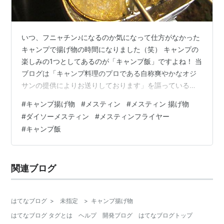
いつ、フニャチン♪になるのか気になって仕方がなかった
キャンプで揚げ物の時間になりました（笑） キャンプの
楽しみの1つとしてあるのが「キャンプ飯」ですよね！ 当
ブログは「キャンプ料理のプロである自称爽やかなオジ
サンの提供によりお送りしております」を謳っているの
ですが、実態は全然料理が出来ないくせに、分からない
#
キャンプ揚げ物
#
メスティン
#
メスティン 揚げ物
と思ってプロを装っている卑劣なキャンプブログだった
#
ダイソーメスティン
#
メスティンフライヤー
りします。 そんな料理が出来ない私でも簡単に調理が出
#
キャンプ飯
来るのが揚げ物だったりします。 今回は、キャンプの揚
げ物に便利なギア（メスティンフライヤー）のご紹介
と、使用する油の量や残って困る廃油の処理について解
関連ブログ
説したいと思います！ キャンプで揚げ物を…
はてなブログ
>
未指定
>
キャンプ揚げ物
はてなブログ タグとは
ヘルプ
開発ブログ
はてなブログトップ