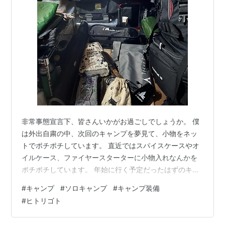
非常事態宣言下、皆さんいかがお過ごしでしょうか。 僕
は外出自粛の中、次回のキャンプを夢見て、小物をネッ
トでポチポチしています。 直近ではスパイスケースやオ
イルケース、ファイヤースターターに小物入れなんかを
ポチポチしています。 年始に行く予定だったはずのキャ
ンプ装備を詰め込んだままのバックパックが、ポチポチ
#
キャンプ
#
ソロキャンプ
#
キャンプ装備
増えてく小物を横目に、どこか寂しげに自宅のキャンプ
#
ヒトリゴト
ギアコーナーで佇んでいます。 正面に掛かっているのは
デイキャンや釣り用のバックパックです。 写真の1番右に