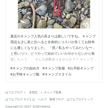
最近のキャンプ人気の高まりは嬉しいですね。 キャンプ
用品も少し前と比べると全体的にコスパが良くてお財布
にも優しくなりました。 「僕／私もやってみたいな〜」
と思いつつ、どうやって始めていいか分からないから敬
遠しちゃう、、 そんな経験ありませんか？？ キャンプに
は沢山の楽しみ方があって、最初は『バーベキューの延
#
キャンプの始め方
#
キャンプ装備
#
お手軽キャンプ
長で！』くらいの気持ちで全然大丈夫です。 最初から
#
お手軽キャンプ飯
#
キャンプスタイル
YouTubeや雑誌で紹介されてる様なスタイルでやろうと
すると気疲れしちゃいますからね。 それぞれのペースで
少しずつ変化させていきましょう。 極端な話ですが、日
はてなブログ
>
未指定
>
キャンプ装備
帰りのキャンプなら次のアイテムだけでも成立しちゃい
はてなブログ タグとは
ヘルプ
開発ブログ
はてなブログトップ
ます。 ■お手柄デイキャン装備 …
Copyright (C) 2001-
2026
Hatena.