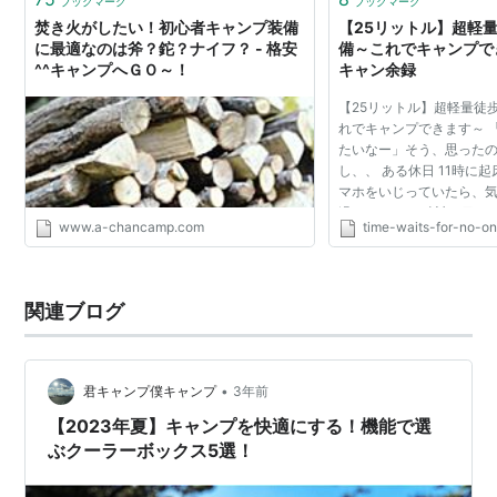
ブックマーク
ブックマーク
焚き火がしたい！初心者キャンプ装備
【25リットル】超軽
に最適なのは斧？鉈？ナイフ？ - 格安
備～これでキャンプでき
^^キャンプへＧＯ～！
キャン余録
【25リットル】超軽量徒
れでキャンプできます～ 
たいなー」そう、思った
し、、 ある休日 11時に
マホをいじっていたら、気
過していた。 時計に目をや
www.a-chancamp.com
time-waits-for-no-o
ー、またいつもの何もで
な経験ありますよね。...
関連ブログ
•
君キャンプ僕キャンプ
3年前
【2023年夏】キャンプを快適にする！機能で選
ぶクーラーボックス5選！