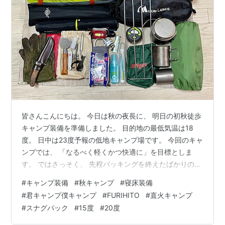
皆さんこんにちは。 今日は秋の夜長に、 明日の初秋徒歩
キャンプ装備を準備しました。 目的地の最低気温は18
度。 日中は23度予報の低地キャンプ場です。 今回のキャ
ンプでは、 「なるべく軽くかつ快適に」を目標としま
す。 ではさっそく、 先程パッキングを終えたばかりの装
備のご紹介✨ 今回は直火想定なので焚き火台はありませ
#
キャンプ装備
#
秋キャンプ
#
寝床装備
ん。 代わりに先日購入したDODの五徳が光ります✨
#
君キャンプ僕キャンプ
#
FURIHITO
#
直火キャンプ
kimicampbokucamp.hatenadiary.jp 意外と軽装に見えま
#
スナグパック
#
15度
#
20度
す。 この量なら35リットルでもギリギリ収まります。
ですが、、 一応、最低気温が20度を下回るので、 念の