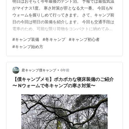
明日はおそらく今年最後のテント泊。 予報では最低気温
がマイナス1度。 寒さ対策が肝となる大一番。 今回もN
ウォームを握りしめて行ってきます。 さて、キャンプ前
日の今回は明日の装備を紹介します。 今回も交通手段は
電車のため、可能な限り荷物をコンパクトに納めてみま
した。 とは言っても、シュラフやテントは安価なものを
#
キャンプ装備
#
冬キャンプ
#
キャンプ初心者
利用しているのでそこそこかさばります。 今回のキャン
#
キャンプ始め方
プ装備の概ねはこちら。 左上から、 ・ワークマンのダウ
ンパンツ ・モバイルバッテリー ・ランタン ・フライト
ップのテント ・化繊シュラフ ・ムーンレンスのチェア
・エアーマット ・ロゴスのロールテーブル ・天体写真用
•
君キャンプ僕キャンプ
6年前
の三脚 左下にいって…
【僕キャンプメモ】ポカポカな寝床装備のご紹介
〜 Nウォームで冬キャンプの寒さ対策〜