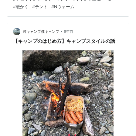
てますでしょうか。 僕の場合は使っているテントが、ポ
#
暖かく
#
テント
#
Nウォーム
リエステルの安価な2人用テント（8,000円でおつりが来
る位）ということもあり、薪ストーブなどで暖を取るこ
とが出来ません。 そんな一見頼りなさそうな装備です
が、前回（最低気温3度）のキャンプでも、テントの、特
•
君キャンプ僕キャンプ
6年前
に寝袋の中ではヒートテックの…
【キャンプのはじめ方】キャンプスタイルの話