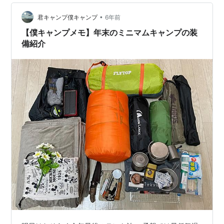
写っているのがテント泊用のホークギアの80Lのバック
パックです。 そしてポチポチだけではキャンプへの想い
•
君キャンプ僕キャンプ
6年前
が治らず、夜はキャンプの雰囲気を少…
【僕キャンプメモ】年末のミニマムキャンプの装
備紹介