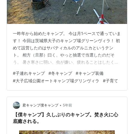
一昨年から始めたキャンプ。 今は月1ペースで通っていま
す！ 今回は茨城県大子のキャンプ場グリーンヴィラ！ 初
めて設営したのはサバティカルのアルニカというテン
ト。 相方（旦那）曰く、やっと抽選で当選したのだそ
う。 暑さ寒さに弱い、虫が嫌い、疲れることはしたくな
い！ ということで実はキャンプに全く乗り気ではなかっ
#
子連れキャンプ
#
冬キャンプ
#
キャンプ装備
た私ですが、 毎月のキャンプで経験値を積み、 今ではな
#
大子広域公園オートキャンプ場グリンヴィラ
#
子育て
んとか楽しめるようになってきました！ 何といっても子
供たちが楽しみにしているので、 行かないわけにはいき
ません^^;ちなみに、私の楽しみはいつもこちら！！ 宝の
ハイボール！ 飲み過ぎないように子供に見張られていま
•
君キャンプ僕キャンプ
5年前
す^^; キャンプの時の…
【僕キャンプ】久しぶりのキャンプ。焚き火に心
底癒される。