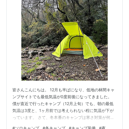
皆さんこんにちは。 12月も半ばになり、低地の林間キャ
ンプサイトでも最低気温が0度前後になってきました。
僕が直近で行ったキャンプ（12月上旬）でも、朝の最低
気温は3度と、1ヶ月前では考えられない程に気温が下が
っています。 さて、冬本番のキャンプは寒さ対策が何よ
りも大切になってきますが、皆さんはどんな対策をされ
#
ソロキャンプ
#
冬キャンプ
#
キャンプ装備
#
夜