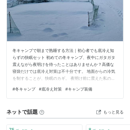
冬キャンプで朝まで熟睡する方法｜初心者でも底冷え知
らずの快眠セット 初めての冬キャンプ、夜中にガタガタ
震えながら夜明けを待ったことはありませんか？高価な
寝袋だけでは底冷え対策は不十分です。 地面からの冷気
を制することが、快眠のカギ。 夜明け前に震えた私の体
験。底冷えの恐怖を痛感 なぜ冬キャンプで眠れないの
#
冬キャンプ
#
底冷え対策
#
キャンプ装備
か？ 冷たい空気は下に溜まる 地面は一晩中体温を奪う
寝袋は下からの冷えに弱い 結論：底冷え対策が快眠のす
べて 冬キャンプ快眠の三種の神器 ① 銀マット｜地面の
ネットで話題
もっと見る
冷気をシャットアウト アルミ蒸着面が冷気を反射。薄く
ても効果抜群で、冬キャンプでも朝まで震えず熟睡でき
ます。 厚さ8mmで底冷えブロッ…
75
8