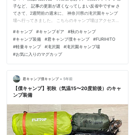
子など、 記事の更新が遅くなってしまい反省中ですw さ
てさて、2週間前の週末に、 神奈川県の滝沢園キャンプ
場へ行ってきました。 こちらのキャンプ場はアクセスが
良く、 直火OKでとても人気のキャンプ場です。 ひろし
#
キャンプ
#
キャンプギア
#
秋のキャンプ
さんの動画や、 おぎやはぎのハピキャンでも紹介され
#
キャンプ装備
#
君キャンプ僕キャンプ
#
FURIHITO
て、 休日ともなると混雑必須のキャンプ場ですね。 前回
#
軽量キャンプ
#
滝沢園
#
滝沢園キャンプ場
の記事でも書きましたが、 今回のキャンプは直火メイン
#
お気に入りのマグカップ
のため、 焚き火台は持っていきませんでした。 装備一式
は概ね次の写真の通りです。 ※写真の左側に巻物の様な
パーゴワークスの ニン…
•
君キャンプ僕キャンプ
5年前
【僕キャンプ】初秋（気温15〜20度前後）のキャ
ンプ装備