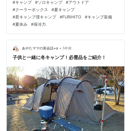
#
キャンプ
#
ソロキャンプ
#
アウトドア
イスクールな飲み物を 楽しみたいと思ったことはありま
#
クーラーボックス
#
夏キャンプ
せんか？ イグルーのMaxColdシリーズは、 優れた断熱材
#
君キャンプ僕キャンプ
#
FURIHITO
#
キャンプ装備
を使用し、氷を長時間保冷できます。 リンク 熱い夏の日
#
夏休み
#
保冷力
でも、キャンプ場でのんびりと過ごす間、 飲み物はいつ
でも冷たく、爽やかな状態を保ちます。 ▪️ヨコハマ(…
•
あやたママの英会話+α
5年前
子供と一緒に冬キャンプ！必需品をご紹介！