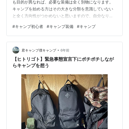
も目的が異なれば、必要な装備は全く別物になります。
キャンプを始める方はその大きな分類を意識していない
と全く方向性がつかめないと思いますので、自分なりの
整理もかねて、そういう方々のために今回記事を書きま
#
キャンプ初心者
#
キャンプ装備
#
キャンプ
した。 登山を目的としたオーソドックスなキャンプ 週末
の別荘としてのキャンプ ツーリングキャンプ(≒野宿)
•
君キャンプ僕キャンプ
6年前
【ヒトリゴト】緊急事態宣言下にポチポチしなが
らキャンプを想う