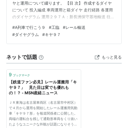
ヤと運用について綴ります。 【目 次】 作成するダイヤ
について 投入編成 車両運用と箱ダイヤ 走行経路 各運用
のダイヤグラム 運用２９７Ａ：新長洲保守基地輸送 往路
（姪浜レールセンター→新長洲保守基地） 復路（新長洲
#
A列車で行こう９
#
工臨
#
レール輸送
保守基地→姪浜レールセンター） 運用２９７Ｂ：伊万里
#
ダイヤグラム
#
キヤ９７
保守基地輸送 往路（姪浜レールセンター→伊万里保守基
地） 復路（伊万里保守基地→姪浜レールセンター） 運用
２９７Ｃ：藤ノ木保守基地輸送 往路（姪浜レールセンタ
ネットで話題
もっと見る
ー→藤ノ木保守基地） 復路（藤ノ木保守基地→姪浜レー
ルセンター） レール…
9
ブックマーク
【鉄道ファン必見】レール運搬用「キ
ヤ９７」 見た目は変でも優れも
の！？ - MSN産経ニュース
ＪＲ東海は名古屋車両区（名古屋市中村区）
で４月から運用を開始したレール運搬用気動
車「キヤ９７形」を報道関係者に公開した。
両端の運転台を残して通勤形車両をくり抜い
たようなユニークな外観が話題になりそう