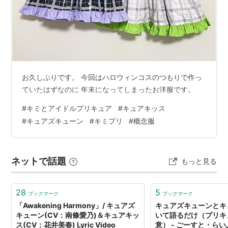
お久しぶりです。 今回はハロウィンコスのつもりで作っ
ていたはずなのに 年末になってしまったお洋服です。
#
キミとアイドルプリキュア
#
キュアキッス
#
キュアズキューン
#
キミプリ
#
概念服
ネットで話題
もっと見る
28
5
ブックマーク
ブックマーク
「Awakening Harmony」/ キュアズ
キュアズキューンとキ
キューン(CV：南條愛乃)＆キュアキッ
いて語るだけ（プリキ
ス(CV：花井美春) Lyric Video
意） - ごーすと・ら