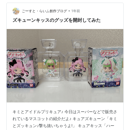
―― “かっこかわいい”ビジュアルで話題必至の、キュア
ズキューンとキュアキッス！ 今はまだその正体も謎に包
•
ごーすと・らいふ創作ブログ
1年前
まれていますが…
ズキューンキッスのグッズを開封してみた
キミとアイドルプリキュア♪ 今日はスーパーなどで販売さ
れているマスコットの紹介だよ♪ キュアズキューン「キミ
とズッキュン♪撃ち抜いちゃうよ!」 キュアキッス「ハー