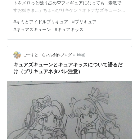
トをメロっと独り占め♡フィギュアになっても…素敵で
すお姉さま…」ちょっぴりキケン？オトナなズキューン
キッス沼 この2人の人気がすごくて、初期メンバーの３
#
キミとアイドルプリキュア
#
プリキュア
人よりも早くグッズが売り切れてる場合が多い（泣） 自
#
キュアズキューン
#
キュアキッス
分はタイミング良くスーパーのお菓子売り場でマスコッ
トを購入することが出来ました。ズキューンキッスはち
ょっと百合要素強めの追加戦士のプリキュア…甘く危険
な香りがしそうです…。 香水ディスプレイは今更ながら
•
ごーすと・らいふ創作ブログ
1年前
一時期流行っていたのを真似してみ…
キュアズキューンとキュアキッスについて語るだ
け（プリキュアネタバレ注意）