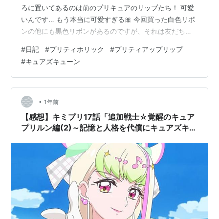
ろに置いてあるのは前のプリキュアのリップたち！ 可愛
いんです… もう本当に可愛すぎる🎀 今回買った白色リボ
ンの他にも黒色リボンがあるのですが、それは友だちが
代わりに買ってくれています！ Amazonとかでも在庫切
#
日記
#
プリティホリック
#
プリティアップリップ
れだったので、友だちに相談したら…近くのおもちゃ屋
#
キュアズキューン
さんを見てきてくれて、代わりに買ってきてくれたので
す🫣💕 最高すぎる😭 ✨ すぐにPayPayで代金を送りまし
た！ 品物は次に会う時、渡してくれる予定です！！ 楽し
みがひとつ増えた🥰 ありがとう友よ🙇‍♀️ ではでは今回はこ
•
1年前
のへん…
【感想】キミプリ17話「追加戦士☆覚醒のキュア
プリルン編(2)～記憶と人格を代償にキュアズキュ
ーンへと超絶進化～」