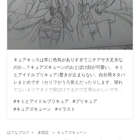
キュアキッスは常に色気がありすぎてニチアサ大丈夫な
のか…？キュアズキューンのおとぼけ顔が可愛い。 キミ
とアイドルプリキュア♪驚きが止まらない、自分用ネタバ
レまとめです（セリフがうろ覚えだったりします、寝れ
てない＆リアタイで寝ぼけてるので文章おかしいです。
すみません） キッス＆ズキューン①妖精たちがプリキュ
#
キミとアイドルプリキュア
#
プリキュア
アに変身？ プリルン大好きメロロンの登場は衝撃的だっ
#
キュアズキューン
#
イラスト
た、しかしプリルンは主人公である咲良うたちゃん（キ
ュアアイドル）のことが大好き。これは叶わぬ恋？17話
「プリルンの決意！」では、ついにアイドルプリキュア
はてなブログ
>
未指定
>
キュアズキューン
たちが敵に苦戦してしまう。メロロンは生まれた時から