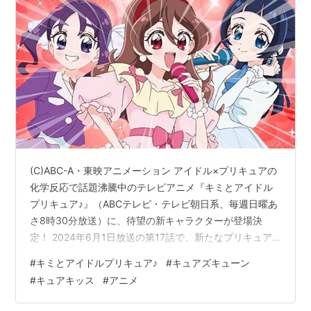
(C)ABC-A・東映アニメーション アイドル×プリキュアの
化学反応で話題沸騰中のテレビアニメ『キミとアイドル
プリキュア♪』（ABCテレビ・テレビ朝日系、毎週日曜あ
さ8時30分放送）に、待望の新キャラクターが登場決
定！ 2024年6月1日放送の第17話で、新たなプリキュア
【キュアズキューン】と【キュアキッス】の2人組が初登
#
キミとアイドルプリキュア♪
#
キュアズキューン
場します！ ■ 新たな風を巻き起こす、謎の2人組プリキ
#
キュアキッス
#
アニメ
ュアとは？ これまでピンチに追い込まれてきたアイドル
プリキュアたち。その窮地を救うかのように現れるのが