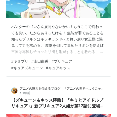
ハンターのゴンさん展開やないかい！もうここで終わっ
ても良い。だからありったけを！ 無能が罪であることを
知ったプリルンはキラキランドへと舞い戻り女王様に謁
見して力を求める。 魔獣を倒して集めたリボンを使えば
王国は再興しチョッキリ団も消滅することを教わる。 プ
リルンは喜び勇んでリボンを捧げに行くが相変わらず人
#
キミプリ
#
山田由香
#
プリキュア
の話をよく聞かなかった。 国家再興にはリボンの数がま
#
キュアズキューン
#
キュアキッス
だ足らずプリルンの願いは叶わない。 その一方でメロロ
ンの秘密アイテムを使えば一番大事なものと引き換えに
願いが叶うと言う。 プリルンが咲良うたを一番大事にし
アニメの魅力を伝えるブログ：「アニメの世界へようこそ」
ていることを知ったメロロンは敢えて止める事をしなか
•
1年前
った。 失恋したメロロンは自分のプリル…
【ズキューン＆キッス降臨】『キミとアイドルプ
リキュア♪』新プリキュア2人組が第17話に登場決
定！デビューライブも開催へ！