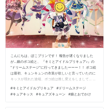
こんにちは、ぽこブリンです！ 報告が遅くなりました
が…娘のポコ絵と、 『キミとアイドルプリキュア♪』の
"ドリームステージ"に行ってきましたーーー！！ ポコ絵
は最初、キュンキュンの衣装が欲しいと言っていたのに
キッスが現れた途端、ポコ絵は推し変えをしまして… 当
日はキッスの衣装で楽しみました。 衣装購入の勢いでキ
#
キミとアイドルプリキュア
#
ドリームステージ
ッスの『キミとおうえん♪キラキライト』と 『キミとアイ
#
キュアキッス
#
キュアズキューン
#
娘とおでかけ
ドル変身キラキラショータイムマイク』まで 買っちゃい
ました。 [バンダイ(BANDAI)] キミとアイドルプリキュア
♪ 変身プリチューム キュアキッス BANDAI Amazon [バン