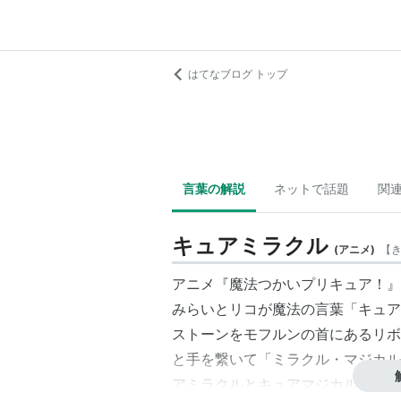
はてなブログ トップ
言葉の解説
ネットで話題
関
キュアミラクル
(
アニメ
)
【
アニメ『
魔法つかいプリキュア！
』
みらいとリコが魔法の言葉「
キュア
ストーン
をモフルンの首にあるリボ
と手を繋いて「ミラクル・マジカル
アミラクル
と
キュアマジカル
に変身