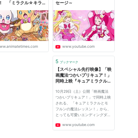
！ 「ミラクル☆キラ
セージ～
ルライト」でキュアホイ
たちを応援！ | アニメイ
イムズ
ww.animatetimes.com
www.youtube.com
5
ブックマーク
【スペシャル先行映像】「映
画魔法つかいプリキュア！」
同時上映『キュアミラクルと
モフルンの魔法レッスン！』
10月29日（土）公開「映画魔法
エンディングダンス【期間限
つかいプリキュア！」で同時上映
定配信】
される、 「キュアミラクルとモ
フルンの魔法レッスン！」から、
とっても可愛いエンディングダン
スを特別に公開しちゃいます！
www.youtube.com
期間限定配信なのでぜひチェック
してね♪ この秋、モフルンがプリ