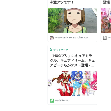
今激アツです！
登場
キラ
ップ
トタ
www.arikawashuhei.com
w
5
ブックマーク
「HUGプリ」にキュアミラ
クル、キュアドリーム、キュ
アピーチらがゲスト登場 - コ
ミックナタリー
natalie.mu