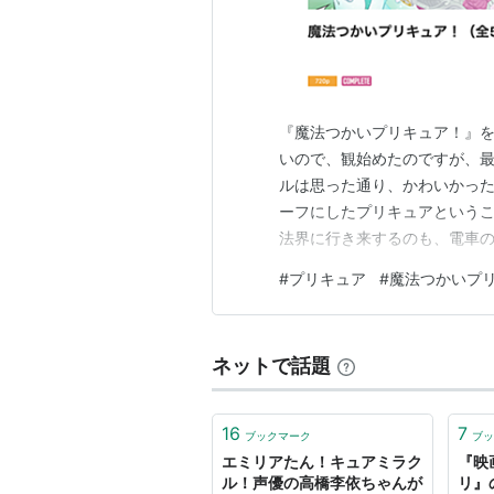
『魔法つかいプリキュア！』を
いので、観始めたのですが、最
ルは思った通り、かわいかった
ーフにしたプリキュアという
法界に行き来するのも、電車
ンズではなく、冷凍みかんです
#
プリキュア
#
魔法つかいプ
彷彿とさせます。 魔法学校で
たです。 特にラスト2話が良か
ネットで話題
16
7
ブックマーク
ブッ
エミリアたん！キュアミラク
『映
ル！声優の高橋李依ちゃんが
リ』