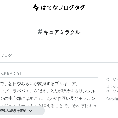
キュアミラクル
連ブログ
きゅあみらくる
】
はてな
で、朝日奈みらいが変身するプリキュア。
はてな
ップ・ラパパ！
」を唱え、2人が所持する
リンクル
はてな
ンの中心部にはめこみ、2人がお互い及びモフルン
Copyrig
・ジュエリーレ！」と唱えることで、それぞれ
キュ
解説の続きを読む
する。