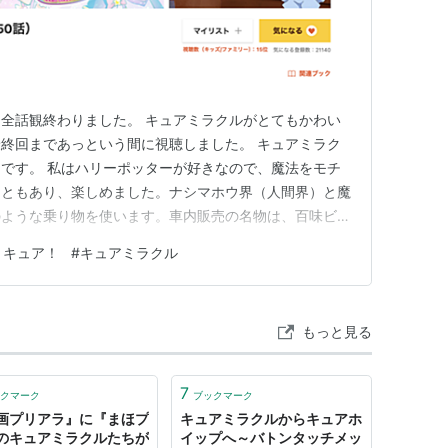
全話観終わりました。 キュアミラクルがとてもかわい
終回まであっという間に視聴しました。 キュアミラク
です。 私はハリーポッターが好きなので、魔法をモチ
こともあり、楽しめました。ナシマホウ界（人間界）と魔
のような乗り物を使います。車内販売の名物は、百味ビー
。 そして、魔法商店街などもあり、ハリーポッターを
リキュア！
#
キュアミラクル
の生活や、ナシマホウ界での生活や戦いがおもしろかっ
ったです！ 敵を倒し、そ…
もっと見る
7
クマーク
ブックマーク
画プリアラ』に『まほプ
キュアミラクルからキュアホ
のキュアミラクルたちが
イップへ～バトンタッチメッ