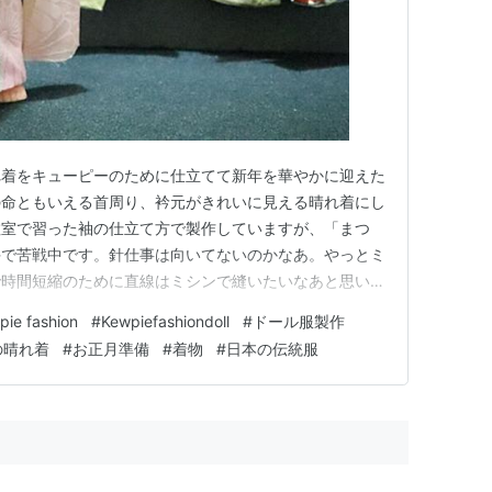
れ着をキューピーのために仕立てて新年を華やかに迎えた
の命ともいえる首周り、衿元がきれいに見える晴れ着にし
教室で習った袖の仕立て方で製作していますが、「まつ
手で苦戦中です。針仕事は向いてないのかなあ。やっとミ
で時間短縮のために直線はミシンで縫いたいなあと思いな
のオンパレードです。右下の作品の衿がちょっといい感
pie fashion
#
Kewpiefashiondoll
#
ドール服製作
物教室流袖の仕立て方 結果 お正月を寿ぐキューピー ミ
の晴れ着
#
お正月準備
#
着物
#
日本の伝統服
身頃と袖を中表に合わせ、…