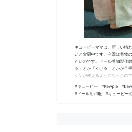
キューピーママは、新しい晴
いと奮闘中です。今回は着物
たいのです。ドール着物製作
る」とか「くける」とかが苦
シンが使えるようになったの
がらまだ手縫いです。 失敗作
#
キューピー
#
Kewpie
#
kew
じになってきました。 ミニ着
#
ドール用和服
#
キューピー
ニ着物教室流袖の仕立て方 ①