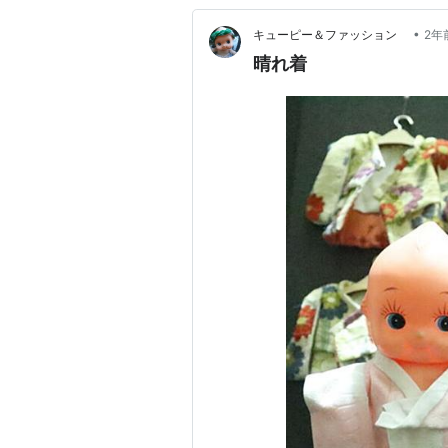
•
キューピー＆ファッション
2年
晴れ着