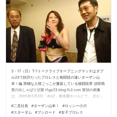
事
3・17（日）T-1トークライブオープニングマッチはダブ
ル23で好評だったプロレスと格闘技の違いターザン山
本！編 滑稽な人情ごっこが蔓延している格闘技界 須田萌
里の出しゃばり父親 t1gp23.blog.fc2.com 冒頭の画像
は、2005年5月3日「AtoZ」後楽園ホールにて。 左か
ら、ロッシー小川、西尾美香、二見。 ロッシー小川と二
#
二見社長
#
ターザン山本！
#
ロッシー小川
見が、1枚の写真に納まったのは2005年5月3日「AtoZ」
#
スターダム
#
ブシロード
#
女子プロレス
だけ。 かなり貴重な写真。 この時に、2005年8月23日