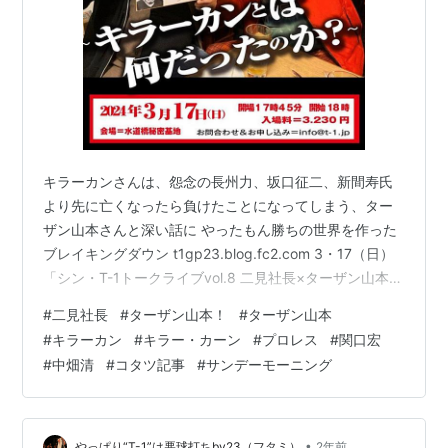
キラーカンさんは、怨念の長州力、坂口征二、新間寿氏
より先に亡くなったら負けたことになってしまう、ター
ザン山本さんと深い話に やったもん勝ちの世界を作った
ブレイキングダウン t1gp23.blog.fc2.com 3・17（日）
「シン・T-1トークライブvol.8 二見社長×ターザン山本！
～キラーカンとは何だったのか？～」水道橋秘密基地の
#
二見社長
#
ターザン山本！
#
ターザン山本
ビジュアルポスターが完成した。 冒頭の画像は、ビジュ
#
キラーカン
#
キラー・カーン
#
プロレス
#
関口宏
アルポスター第二弾！ 画像を12枚アップ。 以下・12枚の
#
中畑清
#
コタツ記事
#
サンデーモーニング
内訳。 3・17（日）「シン・T-1トークライブvol.8 二見
社長×ターザン山本！～キラーカンとは何だったのか？
～」水道橋秘密基地 ビジュアルポスター…
•
やっぱり“T-1”は悪球打ちby23（フタミ）
2年前