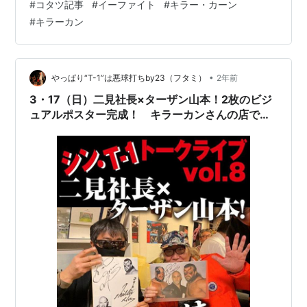
#
コタツ記事
#
イーファイト
#
キラー・カーン
「女子プロレスオールスター戦 T-1グランプリ」後楽園ホ
#
キラーカン
ール大会の西尾美香参戦を発表した。 いよいよ2024年最
初のT-1主催イベント、3月1…
•
やっぱり“T-1”は悪球打ちby23（フタミ）
2年前
3・17（日）二見社長×ターザン山本！2枚のビジ
ュアルポスター完成！ キラーカンさんの店で知
り合ったお客さんにプロレス・格闘技雑誌18冊頂
いた 低レベルなコタツ記事に過剰反応