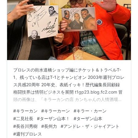
プロレスの街水道橋ショップ編にチケット＆トラベルT-
1、残っている店はT-1とチャンピオン 2003年週刊プロレ
ス共感20周年 20年史、表紙イッキ！歴代編集長回顧録
格闘技界は情弱ビジネスを展開 t1gp23.blog.fc2.com 冒
頭の画像は、「キラーカンの店 カンちゃんの人情酒場」
にて、二見とターザン山本！さん。 二見が手にしている
#
キラーカン
#
キラーカーン
#
キラー・カーン
のは、キラーカン＆ロード・ウォリアー・アニマルのサ
#
二見社長
#
ターザン山本！
#
ターザン山本
イン入り色紙。 山本さんが手にしているのは、ザ・ロー
#
長谷川秀樹
#
長州力
#
アンドレ・ザ・ジャイアント
ド・ウォリアーズのサイン入り写真。 元プロレスラーの
#
週刊プロレス
キラーカンこと小沢正志さんが、2023年12月29日22時