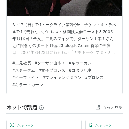
3・17（日）T-1トークライブ第2試合、チケット＆トラベ
ルT-1で売れないプロレス・格闘技大会ワースト3 2005
年1月3日「全女」二見のマイクで、ターザン山本！さん
との関係がスタート t1gp23.blog.fc2.com 冒頭の画像
は、2007年2月23日に行われた「ガチトーク“フタ・ミ
塾”Vol．1」でのターザン山本！さんと二見。 これが記念
#
二見社長
#
ターザン山本！
#
キラーカン
すべき第1回「ガチトークフタ・ミ塾」。 明日3月17日、
#
スターダム
#
女子プロレス
#
コタツ記事
「シン・T-1トークライブvol.8 二見社長×ターザン山本！
#
イーファイト
#
ブレイキングダウン
#
プロレス
～キラーカンとは何だったのか？～」水道橋秘密基地の
#
キラー・カーン
当日券情報を中心に更新。 画像は12枚アップ。 以下、12
枚の内訳。 3・17（…
ネットで話題
もっと見る
33
12
ブックマーク
ブックマーク