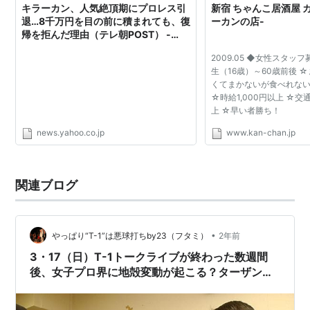
キラーカン、人気絶頂期にプロレス引
新宿 ちゃんこ居酒屋 
退…8千万円を目の前に積まれても、復
ーカンの店-
帰を拒んだ理由（テレ朝POST） -
Yahoo!ニュース
2009.05 ◆女性スタッ
生（16歳）～60歳前後 
くてまかないが食べれない
☆時給1,000円以上 ☆交
上 ☆早い者勝ち！
news.yahoo.co.jp
www.kan-chan.jp
関連ブログ
•
やっぱり“T-1”は悪球打ちby23（フタミ）
2年前
3・17（日）T-1トークライブが終わった数週間
後、女子プロ界に地殻変動が起こる？ターザン山
本！さんにしか話せないキラーカンさんの秘話
悪運が強いロッシー小川 イーファイトコタツ記