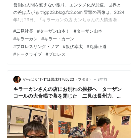
営側の人間を変えない限り、エンタメ化が加速、世界と
の差は広がる t1gp23.blog.fc2.com 冒頭の画像は、2024
年1月23日、「キラーカンの店 カンちゃんの人情酒場」
にて、二見＆ターザン山本！さん。 二見が手にしている
#
二見社長
#
ターザン山本！
#
ターザン山本
のはキラーカン＆ロード・ウォリアー・アニマルのサイ
#
キラーカン
#
キラー・カーン
ン入り色紙、山本さんが手にしているのはザ・ロード・
#
プロレスリング・ノア
#
飯伏幸太
#
丸藤正道
ウォリアーズのサイン入り写真。 2024年最初のイベント
#
トークライブ
#
プロレス
開催決定！ 2024年3月17日（日）18時から水道橋秘密基
地で、「シン・T-1トークライブvol.8 二見…
•
やっぱり“T-1”は悪球打ちby23（フタミ）
3年前
キラーカンさんの店にお別れの挨拶へ ターザン
コールの大合唱で幕を閉じた 二見は長州力、タ
ーザン山本！さんはアンドレがベストバウト 長
谷川秀樹さんからサプライズの誕生日プレゼント