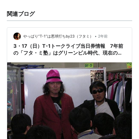
関連ブログ
•
やっぱり“T-1”は悪球打ちby23（フタミ）
2年前
3・17（日）T-1トークライブ当日券情報 7年前
の「フタ・ミ塾」はグリーンビル時代、現在の店
舗に移転してから初めてターザン山本！さんとト
ーク イーファイトがコタツ記事で酷いミス