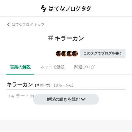
はてなブログ トップ
キラーカン
このタグでブログを書く
言葉の解説
ネットで話題
関連ブログ
キラーカン
(
スポーツ
)
【
きらーかん
】
→
キラー・カーン
解説の続きを読む