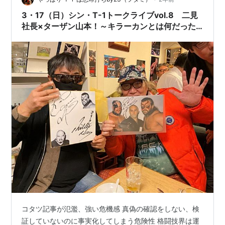
3・17（日）シン・T-1トークライブvol.8 二見
社長×ターザン山本！～キラーカンとは何だった
のか？～ 山本さんは約7年ぶりのゲスト、T-1主
催イベント最多の27回目の出演 飯伏幸太騒動
コタツ記事が氾濫、強い危機感 真偽の確認をしない、検
証していないのに事実化してしまう危険性 格闘技界は運