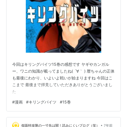
今回はキリングバイツ15巻の感想です ヤギやカンガル
ー、ワニの知識が載ってましたね( ´∀｀ ) 暦ちゃんの正体
も最後にわかり、いよいよ戦いが始まりますね 今回はこ
こまで 最後まで拝見していただきありがとうございまし
た
#
漫画
#
キリングバイツ
#
15巻
•
假面特攻隊の一寸先は闇！読みにくいブログ（笑）
7年前