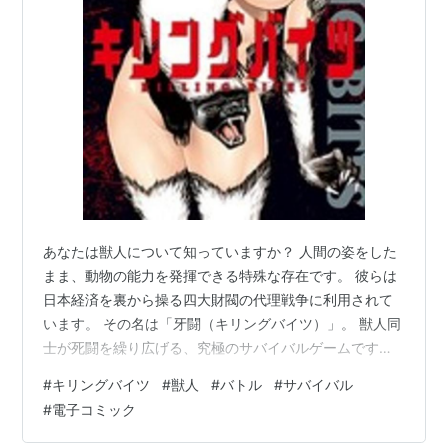
2Dデザイン／モニターグラフィックス：佐藤菜津子
撮影監督：増元由紀大
撮影：グラフィニカ
編集：長谷川舞
音響監督：明田川仁
音響効果：小山恭正
音響制作：マジックカプセル
音楽：高梨康治
アニメーション制作：ライデンフィルム
あなたは獣人について知っていますか？ 人間の姿をした
音楽制作：NBCユニバーサル・エンターテイメント
まま、動物の能力を発揮できる特殊な存在です。 彼らは
ジャパン
日本経済を裏から操る四大財閥の代理戦争に利用されて
製作：キリングバイツ製作委員会（NBCユニバーサ
います。 その名は「牙闘（キリングバイツ）」。 獣人同
ル・エンターテイメントジャパン、フィールズ、創
士が死闘を繰り広げる、究極のサバイバルゲームです。
通、クリスマスホーリー/シーワン、メディコス、
この「牙闘」に巻き込まれたのが、大学生の野本裕也で
#
キリングバイツ
#
獣人
#
バトル
#
サバイバル
KLab、MBS）
す。 彼は偶然出会った謎の少女・宇崎瞳によって、「牙
#
電子コミック
闘」の出資者として参加することになります。 瞳は「蜜
キャスト
獾（ラーテル）」という名の獣人で、その戦闘力は他の