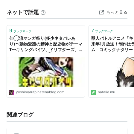
獣人を圧倒します。 しかし、彼女は野本以外に心を開か
宇崎瞳／ラーテル：雨宮天
ネットで話題
もっと見る
ず、自分の過去や目的も明かしません。 野本と瞳は、
野本裕也：羽多野渉
様々な獣人たちと対峙しながら、「牙…
中西獲座
／チータ：内田真礼
9
7
ブックマーク
ブックマーク
稲葉初／ラビ：上坂すみれ
佳◯流マンガ祭り(多少ネタバレあ
獣人バトルアニメ「キ
り)〜動物愛護の精神と歴史物がテーマ
祠堂零一：小山力也
来年1月放送！制作は
❓〜キリングバイツ、ドリフターズ、
ム - コミックナタリー
篠崎舞：赤崎千夏
信長を殺した男 - 佳◯（よしまる）流
家計のそもさん／せっぱ
岡島壱之助／ヒポポタマス：大川透
三門陽湖
：潘めぐみ
中西大河
／ティガ：中村悠一
乃塒押絵：原田彩楓
yoshimarufp.hatenablog.com
natalie.mu
六条香織／シベット：浅川悠
城戸剛：小柳良寛
矢部正太：小林裕介
関連ブログ
ジェロム本郷：武虎
風真楓／ゲッコー：
本田貴子