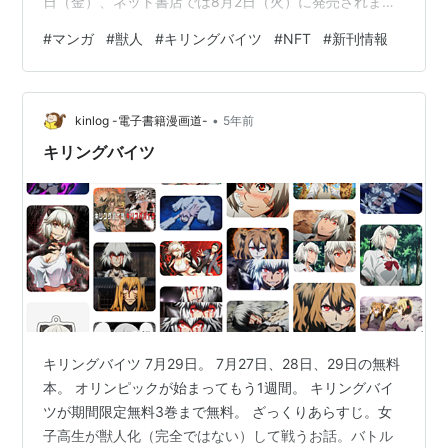
日（金）、ネット書店では8月2日（火）に発売されま
作者:
村田真哉,隅田かずあさ
出版社/メーカー:
小学館クリエイティ
す。※通常版は全書店7月29日（金）発売です NFT付き限
#
マンガ
#
獣人
#
キリングバイツ
#
NFT
#
新刊情報
ブ
定特装版詳細 ※NFT付き限定特装版封入カード見本 ※20
発売日:
2015/09/05
巻NFT付き限定特装版特典「原作ネーム」見本 ※1～3巻
メディア:
コミック
この商品を含むブログ (1件) を見る
NFT付き限定特装版特典「火将ロシエルさんコスプレフ
•
ォト」見本 ■対象刊1～3巻、20巻 ■特典内容 ・1～3巻
kinlog -電子書籍漫画道-
5年前
NFT付き限定特装版 ｜ 火将ロシエルさんコスプレフォ…
キリングバイツ
キリングバイツ(6) (ヒーローズコ
ミックス)
作者:
村田真哉,隅田かずあさ
出版社/メーカー:
小学館クリエイティブ
発売日:
2016/09/05
メディア:
コミック
この商品を含むブログを見る
キリングバイツ 7月29日。 7月27日、28日、29日の無料
キリングバイツ(7) (ヒーローズコ
本。 オリンピックが始まってもう1週間。 キリングバイ
ミックス)
ツが期間限定無料3巻まで無料。 ざっくりあらすじ。女
作者:
村田真哉,隅田かずあさ
子高生が獣人化（完全ではない）して戦うお話。バトル
出版社/メーカー:
小学館クリエイティ