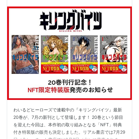
作者:
村田真哉,隅田かずあさ
出版社/メーカー:
小学館クリエイティ
ブ
発売日:
2015/03/05
メディア:
コミック
この商品を含むブログ (3件) を見る
キリングバイツ(5) (ヒーローズコ
ミックス)
作者:
村田真哉,隅田かずあさ
出版社/メーカー:
小学館クリエイティ
ブ
発売日:
2016/03/05
メディア:
コミック
この商品を含むブログ (1件) を見る
わいるどヒーローズで連載中の『キリングバイツ』最新
20巻が、7月の新刊として登場します！ 20巻という節目
キリングバイツ(4) (ヒーローズコ
を迎えた今回は、本作初の取り組みとなる「NFT」特典
ミックス)
付き特装版の販売も決定しました。リアル書店では7月29