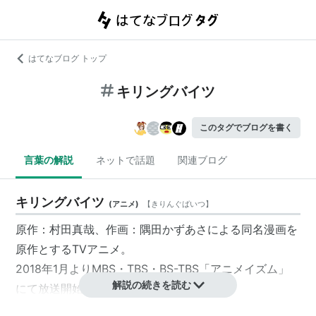
はてなブログ トップ
キリングバイツ
このタグでブログを書く
言葉の解説
ネットで話題
関連ブログ
キリングバイツ
(
アニメ
)
【
きりんぐばいつ
】
原作：村田真哉、作画：隅田かずあさによる同名漫画を
原作とするTVアニメ。
2018年1月よりMBS・TBS・BS-TBS「アニメイズム」
解説の続きを読む
にて放送開始。