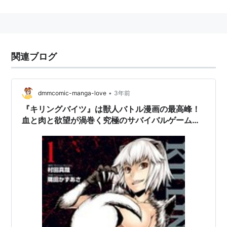
スタッフ
原作：村田真哉／隅田かずあさ（「月刊ヒーロー
ズ」連載）
監督：西片康人
関連ブログ
シリーズ構成：朱白あおい（ミームミーム）
キャラクターデザイン：渡邊和夫
•
dmmcomic-manga-love
3年前
キャラクターデザイン協力：田澤潮、阿部慈光、吉
『キリングバイツ』は獣人バトル漫画の最高峰！
田伊久雄
血と肉と欲望が渦巻く究極のサバイバルゲームに
美術監督：横松紀彦
挑め！
美術設定：池田祐二
背景：スタジオワイエス
色彩設計：篠原愛子
CGディレクター：後藤泰輔
モデリングスーパーバイザー：金忠男
3DCGI：しいたけデジタル