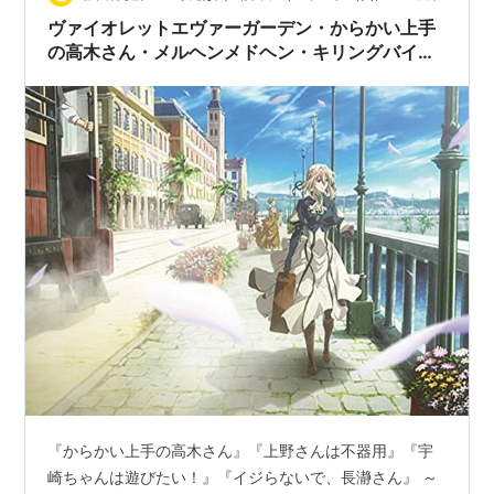
ヴァイオレットエヴァーガーデン・からかい上手
の高木さん・メルヘンメドヘン・キリングバイ
ツ・刀使ノ巫女・ｃｉｔｒｕｓ・ゆるキャン△・
博多豚骨ラーメンズ・デスマーチからはじまる異
世界狂想曲・グランクレスト戦記・恋は雨上がり
のように・刻刻 ～私的には豊作の2018年冬アニ
メ12本評！
『からかい上手の高木さん』『上野さんは不器用』『宇
崎ちゃんは遊びたい！』『イジらないで、長瀞さん』 ～