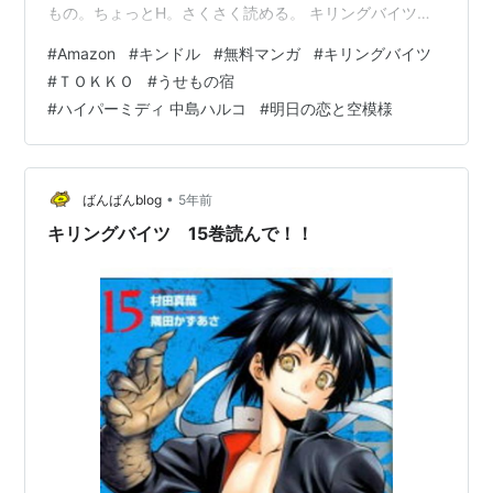
ブ
もの。ちょっとH。さくさく読める。 キリングバイツ
発売日:
2017/03/04
（１）【期間限定 無料お試し版】 (ヒーローズコミック
#
Amazon
#
キンドル
#
無料マンガ
#
キリングバイツ
メディア:
コミック
ス) 作者:村田真哉,隅田かずあさ ヒーローズ Amazon キ
この商品を含むブログを見る
#
ＴＯＫＫＯ
#
うせもの宿
リングバイツ（２）【期間限定 無料お試し版】 (ヒーロ
#
ハイパーミディ 中島ハルコ
#
明日の恋と空模様
ーズコミックス) 作者:村田真哉,隅田かずあさ ヒーローズ
Amazon キリングバイツ（３）【期間限定 無料お試し
版】 (ヒーローズコミックス) 作者:村田真…
•
ばんばんblog
5年前
キリングバイツ 15巻読んで！！