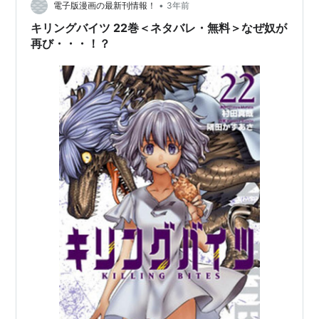
•
電子版漫画の最新刊情報！
3年前
大沼電／コブラ：吉野裕行
キリングバイツ 22巻＜ネタバレ・無料＞なぜ奴が
椎名竜次／クロコダイル：小西克幸
再び・・・！？
谷優牛：小野友樹
尊聖羅（Щ）：南條愛乃
三門陽参：柴田秀勝
粗科涼子（ラウディ）：原奈津子
岸本朱美・紅里（ホーンドリザード）：岩佐夏芽
塚本鮎美：天野真実
ナレーション：諏訪部順一
主題歌
オープニングテーマ「killing bites」
作詞・作曲・編曲：八木沼悟志 / 歌：fripSide
エンディングテーマ「ケダモノダモノ」
作詞：菅原卓郎 / 作曲：滝善充 / 歌：キツネツキ