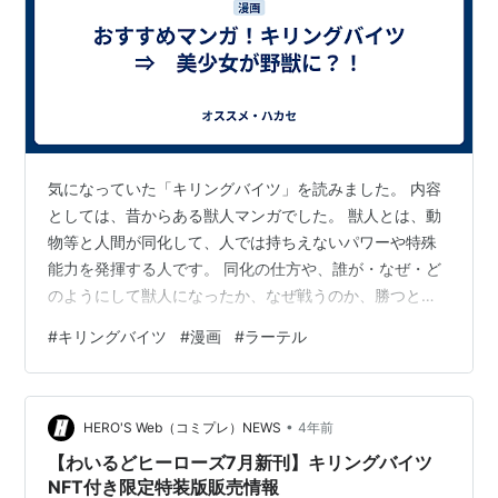
キリングバイツ(1) (ヒーローズコ
ミックス)
作者:
村田真哉,隅田かずあさ
出版社/メーカー:
小学館クリエイティ
ブ
発売日:
2014/09/05
メディア:
コミック
この商品を含むブログ (2件) を見る
気になっていた「キリングバイツ」を読みました。 内容
としては、昔からある獣人マンガでした。 獣人とは、動
キリングバイツ(2) (ヒーローズコ
物等と人間が同化して、人では持ちえないパワーや特殊
ミックス)
能力を発揮する人です。 同化の仕方や、誰が・なぜ・ど
作者:
村田真哉,隅田かずあさ
のようにして獣人になったか、なぜ戦うのか、勝つとど
出版社/メーカー:
小学館クリエイティ
うなるか、は作品により様々です。 「キリングバイツ」
ブ
#
キリングバイツ
#
漫画
#
ラーテル
は女子高生とラーテルが同化した獣人がヒロインになっ
発売日:
2014/10/04
ています。 女子高生の絵がうまいのと、獣人なので自然
メディア:
コミック
この商品を含むブログ (1件) を見る
と半裸になることが多いので、エロい恰好してることが
•
多めです。 あまり獣人もので利用されていなかった動物
HERO'S Web（コミプレ）NEWS
4年前
が使われていて、これも楽しい原因の一つかと思いま
【わいるどヒーローズ7月新刊】キリングバイツ
キリングバイツ(3) (ヒーローズコ
す。 例えばラーテルなんて、初めて聞きま…
NFT付き限定特装版販売情報
ミックス)