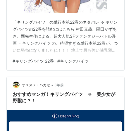
リスト::アニメ作品//タイトル/か行
|
リスト::アニメ作
品//2018年
「キリングバイツ」の単行本第22巻のネタバレ ⇒ キリン
グバイツの22巻を読むにはこちら 村田真哉、隅田かずあ
キリングバイツ
(
マンガ
)
【
きりんぐばいつ
】
さ、両先生作による、超大人気SFファンタジーバトル漫
原作：村田真哉、作画：隅田かずあさによる漫画。
画 ・キリングバイツ の、待望すぎる単行本第22巻が、つ
いに発売になりましたね！！！ 地上で最も強い哺乳類は
月刊ヒーローズ（ヒーローズ）にて2014年1号から連載
一体何か！？ それは、この地上で一番の質量（体重）を
中。
#
キリングバイツ 22巻
#
キリングバイツ
持つ「象」 強さ＝重さ そして、象は、かつての恐竜と同
世界一怖いもの知らずの動物と謳われる“ラーテル”の力
じ質量を誇るという。 この地上で唯一、「象」だけが捕
を持つ少女を主役に、人の頭脳と獣の戦闘力を持っ
食される天敵を持たない。 唯一の例外を除い
た“獣人”同士の決闘「牙闘（
キリングバイツ
）」を描い
•
て・・・・・・(ﾟＡﾟ;)ｺﾞｸﾘ そう、この地上で、唯一、ラ
オススメ・ハカセ
3年前
たバトルアクション。
イオン（群れ）だけが「象」を狩ることができる動物。
おすすめマンガ！キリングバイツ ⇒ 美少女が
つまり、ライオン…
アニメ化が決定。
野獣に？！
コミックス