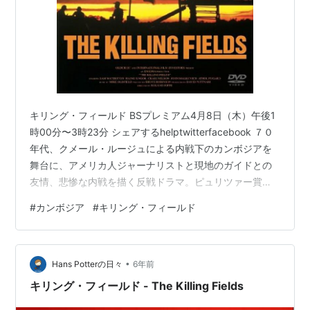
キリング・フィールド BSプレミアム4月8日（木）午後1
時00分〜3時23分 シェアするhelptwitterfacebook ７０
年代、クメール・ルージュによる内戦下のカンボジアを
舞台に、アメリカ人ジャーナリストと現地のガイドとの
友情、悲惨な内戦を描く反戦ドラマ。ピュリツァー賞を
受賞したシドニー・シャンバーグの体験に基づく実話
#
カンボジア
#
キリング・フィールド
を、イギリスのローランド・ジョフィ監督が映画化。実
際に難民で、演技経験のなかったカンボジア出身のハイ
ン・Ｓ・ニョールがガイドを力強く演じ、アカデミー助
•
演男優賞を受賞。撮影賞・編集賞にも輝いた名作。
Hans Potterの日々
6年前
www.nhk.or.jp キリング・フィールド HDニューマスター
キリング・フィールド - The Killing Fields
版 …