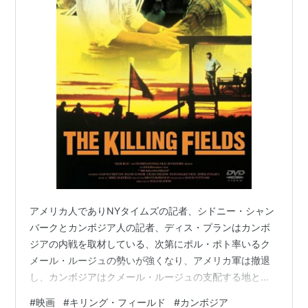
アメリカ人でありNYタイムズの記者、シドニー・シャン
バークとカンボジア人の記者、ディス・プランはカンボ
ジアの内戦を取材している、次第にポル・ポト率いるク
メール・ルージュの勢いが強くなり、アメリカ軍は撤退
し、カンボジアはクメール・ルージュの支配する地とな
る、この映画はそんなポル・ポト政権下のカンボジアの
#
映画
#
キリング・フィールド
#
カンボジア