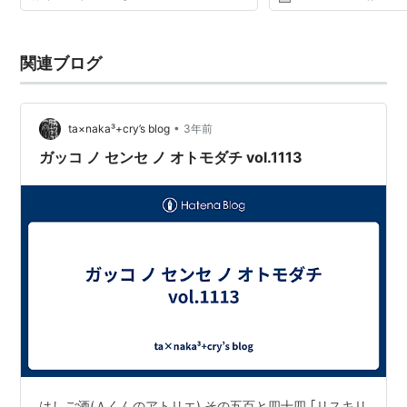
賞・撮影賞の3部門受賞...
関連ブログ
•
ta×naka³+cry’s blog
3年前
ガッコ ノ センセ ノ オトモダチ vol.1113
はしご酒(Ａくんのアトリエ) その五百と四十四 ｢リスキリ