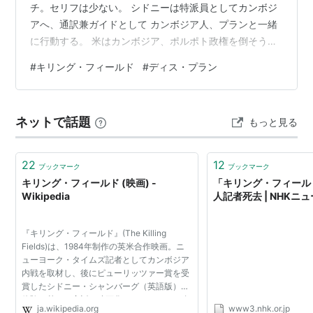
チ。セリフは少ない。 シドニーは特派員としてカンボジ
アへ、通訳兼ガイドとして カンボジア人、プランと一緒
に行動する。 米はカンボジア、ポルポト政権を倒そうと
するが甘かった。 撤退を考えはじめた73年。クメールル
#
キリング・フィールド
#
ディス・プラン
ージュ、KRは15歳未満の 少年兵が多く、まさに殺戮の世
界。 多分1回しか見ていないが、はっきり残っているシー
ンが２つある。 １つ、Jマルコビッチ、カメラマン役が
ネットで話題
もっと見る
プランのため偽造パスポートを 作成、ネガがうまく焼け
ず、落胆するシーン。 プランは彼らと一緒に帰国でき
ず、シドニーは75年4…
22
12
ブックマーク
ブックマーク
キリング・フィールド (映画) -
「キリング・フィール
Wikipedia
人記者死去 | NHKニ
『キリング・フィールド』(The Killing
Fields)は、1984年制作の英米合作映画。ニ
ューヨーク・タイムズ記者としてカンボジア
内戦を取材し、後にピューリッツァー賞を受
賞したシドニー・シャンバーグ（英語版）の
体験に基づく実話を映画化したもの。1985年
ja.wikipedia.org
www3.nhk.or.jp
のアカデミー賞において、助演男優賞・編集