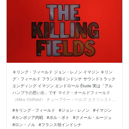
キリング・フィールド ジョン・レノン イマジン キリン
グ・フィールド フランス領インドシナ サウンドトラック
エンディング イマジン エンドロール Étude 実は「アル
ハンブラの思い出」です マイク・オールドフィールド
（Mike Oldfield） チューブラー・ベルズ エクソシスト
ガンバ大阪との関係 余談です キリング・フィールド ジ
#
キリング・フィールド
#
ジョン・レノン
#
イマジン
ョン・レノン イマジン 昨日（5月19日）、ミニトマトに
#
カンボジア内戦
#
ポル・ポト
#
クメール・ルージュ
防虫ネットをかけて家に入り、テレビを点けたらジョ
#
ロン・ノル
#
フランス領インドシナ
ン・レノンのイマジンが流れています。 The Killing