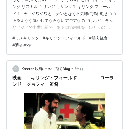
ング リスキル キリング キリング？ キリング フィール
ド？｣ 今、ジワジワと、ナンとなく不気味に揺れ動きつつ
あるような気がしてならないアジアなのだけれど、そん
なアジアの半世紀前の、ある国の内乱を、ひとりの、い
や、ふたりの記者の目から描いた、私イチオシの一本の
#
リスキリング
#
キリング・フィールド
#
弱肉強食
映画がある。 ソレが、『キリング・フィールド』。 ピュ
#
適者生存
ーリッツァー賞受賞のノンフィクションが原作であるこ
の映画は、実話ということもあって、想像以上に重い。
しかし、どの国も、ナニかの弾みでコウなってしまうと
いう可能性を、危険性を、秘めているんだというコト
•
Kororon 映画について語るBlog
5年前
を、私たちは忘れるべきではない…
映画 キリング・フィールド ローラ
ンド・ジョフィ 監督