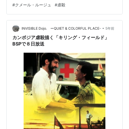
様子を見るものに伝える、又、アメリカに帰国すること
#
クメール・ルージュ
#
虐殺
なく、また、アメリカへ逃げることなく、ポル・ポト政
権下のカンボジアにとどまり、内戦の取材を続けてゆ
く、特派員シドニーと現地新聞記者プランの二人の物語
でもある。 この映画を観始めてすぐに思い出したのは、
•
INVISIBLE Dojo. ーQUIET & COLORFUL PLACE-
5年前
以前紹介したことのある韓国映画「タクシー運転手」…
カンボジア虐殺描く「キリング・フィールド」
BSPで８日放送