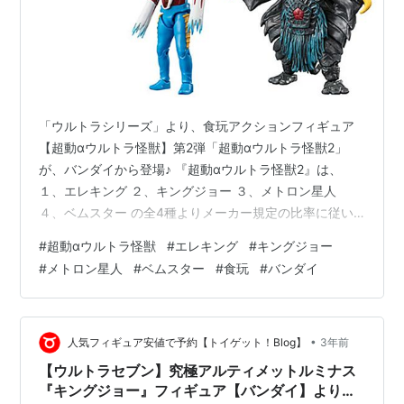
「ウルトラシリーズ」より、食玩アクションフィギュア
【超動αウルトラ怪獣】第2弾「超動αウルトラ怪獣2」
が、バンダイから登場♪ 『超動αウルトラ怪獣2』は、
１、エレキング ２、キングジョー ３、メトロン星人
４、ベムスター の全4種よりメーカー規定の比率に従い
封入。 新規造形は「エレキング」と「メトロン星人」？
#
超動αウルトラ怪獣
#
エレキング
#
キングジョー
「エレキング」はシッポの造形がヨキ☆ 再録「ベムスタ
#
メトロン星人
#
ベムスター
#
食玩
#
バンダイ
ー」は、飛行形態時のお顔の再現度が高くて草♪ フィギュ
アの基本サイズは、 全高：約11cm x 全幅：約5cm。
【食玩】ウルトラマンシリーズ『超動αウルトラ怪獣2』
可動フィギュア 4個入りBOXは、バンダイより2024年08
•
人気フィギュア安値で予約【トイゲット！Blog】
3年前
月発売の…
【ウルトラセブン】究極アルティメットルミナス
『キングジョー』フィギュア【バンダイ】より