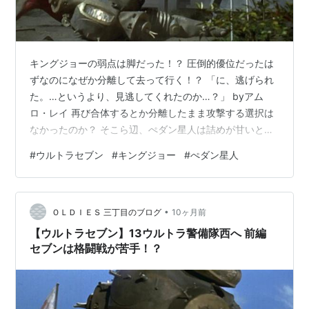
キングジョーの弱点は脚だった！？ 圧倒的優位だったは
ずなのになぜか分離して去って行く！？ 「に、逃げられ
た。…というより、見逃してくれたのか…？」 byアム
ロ・レイ 再び合体するとか分離したまま攻撃する選択は
なかったのか？ そこら辺、ぺダン星人は詰めが甘いとい
うか諦めが良いというか…… とりあえずひとまず危機は
#
ウルトラセブン
#
キングジョー
#
ぺダン星人
去った。 怪しい奴を探しに来たダン。 私は神戸はよく分
からないのですが、この建物は今でも存在するのでしょ
うか？ 双眼鏡で発見してから探し回ってるうちに夕方に
•
なったようだ。 敵を信頼して交渉することができるかど
ＯＬＤＩＥＳ 三丁目のブログ
10ヶ月前
うか？ これは生命始まって以来、今後も続く問題でしょ
【ウルトラセブン】13ウルトラ警備隊西へ 前編
う。 地震及びキングジョー襲…
セブンは格闘戦が苦手！？