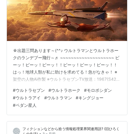
☆出題三問あります～(^^♪ ウルトラマンとウルトラホー
クのランデブー飛行～♬ ~~~~~~~~~~~~~~~~~~~~ ビ
ーッ！ビーッ！ビーッ！！ビーッ！ビーッ！ビーッ！！
はっ！地球人類が私に助けを求めてる！急がなきゃ！ ※
架空の人物Ai作製 ※ウルトラセブンTV放送：1967(S42)
年10月~1968(S43)年9月 ~~~~~~~~~~~~~~~~~~~~は
#
ウルトラセブン
#
ウルトラホーク
#
モロボシダン
い、唐突ですが、此処で一曲～(^^♪ 交響詩「ウルトラセ
#
ウルトラアイ
#
ウルトラマン
#
キングジョー
ブン」より「第3楽章 ウルトラホーク発進」 / 冬木透
#
ペダン星人
7min ☆ウルトラセブンの年齢は1万７千歳。出身地: M78
星雲・光の国 身長: 40m 体重: 3万5千t 人間体…
フィクションなどから拾う情報処理業界関連用語? (旧ひろく
•
んの生活)
3ヶ月前