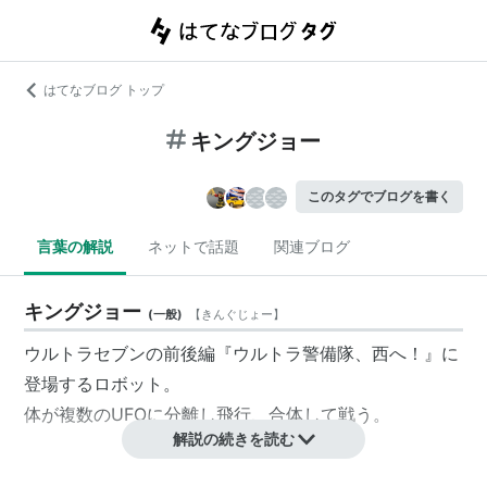
はてなブログ トップ
キングジョー
このタグでブログを書く
言葉の解説
ネットで話題
関連ブログ
キングジョー
(
一般
)
【
きんぐじょー
】
ウルトラセブンの前後編『ウルトラ警備隊、西へ！』に
登場するロボット。
体が複数のUFOに分離し飛行、合体して戦う。
解説の続きを読む