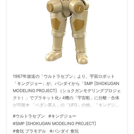
1967年放送の「ウルトラセブン」より、宇宙ロボット
「キングジョー」が、バンダイから「SMP [SHOKUGAN
MODELING PROJECT] （ショクガンモデリングプロジェ
クト）」でプラキット化♪ 4機の「宇宙船」に分離・合体
が可能☆ 「ペダン星人」の「UFO」の他、「キングジョ
ーカスタム」を再現できる「ペダニウムランチャー」パ
#
ウルトラセブン
#
キングジョー
ーツが付属♪ 「キングジョー」合体時のサイズは、 全
#
SMP [SHOKUGAN MODELING PROJECT]
高：約16cm x 全幅：約12cm。 【食玩】SMP
#
食玩 プラモデル
#
バンダイ 食玩
[SHOKUGAN MODELING PROJECT] 『宇宙ロボット キ