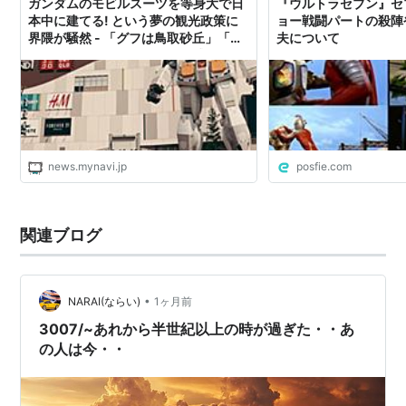
ガンダムのモビルスーツを等身大で日
『ウルトラセブン』セ
本中に建てる! という夢の観光政策に
ョー戦闘パートの殺陣
界隈が騒然 - 「グフは鳥取砂丘」「サ
夫について
イコガンダムを函館に」「百式は佐
渡」「モスラの幼虫も」「キングジョ
ーを神戸港へ」の声
news.mynavi.jp
posfie.com
関連ブログ
•
NARAI(ならい)
1ヶ月前
3007/~あれから半世紀以上の時が過ぎた・・あ
の人は今・・