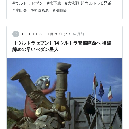
#
ウルトラセブン
#
松下恵
#
大決戦!超ウルトラ8兄弟
ん#ウルトラセブン#平成climax展
#
岸田森
#
榊原るみ
#
団時朗
pic.twitter.com/DnRDSZtDcJ — MAT広報員
(@MAT50TH) 2026年5月3日 #きくち英一 さんと#キン
グジョー の戦いに参戦！2人で肘鉄よ💥#平成クライマッ
クス展#…
•
ＯＬＤＩＥＳ 三丁目のブログ
9ヶ月前
【ウルトラセブン】14ウルトラ警備隊西へ 後編
諦めの早いぺダン星人