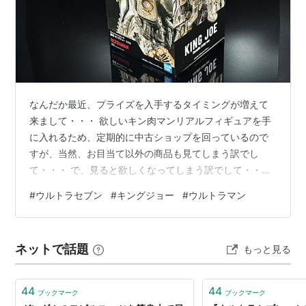
名前の由来はシリーズの脚本家として活躍した「金城哲
夫」氏。
（もう少し、詳しい人の補足を希望）
なんだか最近、プライズを入手するタイミングが増えて
来まして・・・ 欲しいキン肉マンリアルフィギュアを手
メガブロック ウルトラマンシリ
に入れるため、定期的に中古ショップを回っているので
ーズ BASIC STYLE 700 ウルト
すが、当然、お目当て以外の商品も見てしまう訳でし
ラセブン & キングジョー
て・・・ で、見ると欲しくなってしまう訳でして・・・
出版社/メーカー:
バンダイ(BANDAI)
そんな背景もあり「手に入れるかどうか迷ってたけど店
発売日:
2003/09/28
#
ウルトラセブン
#
キングジョー
#
ウルトラマン
メディア:
おもちゃ＆ホビー
頭で見たらやっぱり購入しちゃった」のがコチラ。 バン
クリック
: 15回
プレストのオリジナル解釈でウルトラマンシリーズを展
この商品を含むブログを見る
開する「ウルトラプレスト」であり、ハイクオリティな
ネットで話題
もっと見る
造形が特徴の「豪塊」シリーズでもあるキングジョーで
す。 一番の特徴は、見ての通りダメージバージョンにな
っている造形。 キングジョーと言えば、ウル…
リスト::怪獣
44
44
ブックマーク
ブックマーク