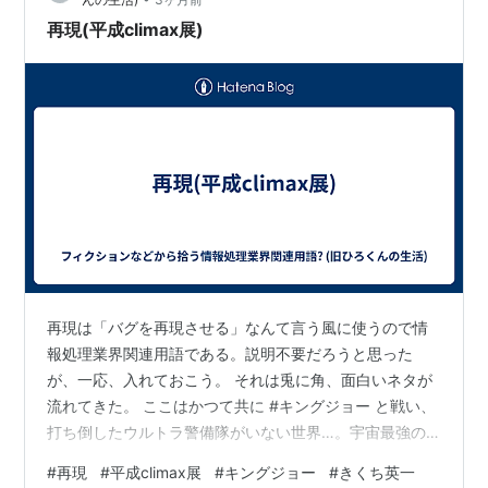
再現(平成climax展)
再現は「バグを再現させる」なんて言う風に使うので情
報処理業界関連用語である。説明不要だろうと思った
が、一応、入れておこう。 それは兎に角、面白いネタが
流れてきた。 ここはかつて共に #キングジョー と戦い、
打ち倒したウルトラ警備隊がいない世界…。宇宙最強の
スーパーロボットとの戦いにきくちさんも若干苦戦…。
#
再現
#
平成climax展
#
キングジョー
#
きくち英一
その時、ある人物が救援に駆けつけた！#きくち英一 さ