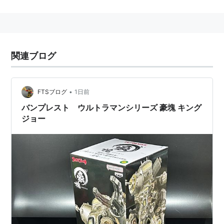
元は、勝手にペダン星へ観測ロケットを送り込んだ、地
球への報復としてペダン星人が送り込んだもので、一時
は地球側が非礼をわびることで停戦が成立しかけたが、
その後地球の美しさに驚愕した同星人が侵略に方針を変
関連ブログ
更、その尖兵となった。
•
FTSブログ
1日前
持ち前のパワーと体の柔軟性でウルトラセブンを圧倒、
マウント・ポジションを奪うなど確かな格闘技術も見せ
バンプレスト ウルトラマンシリーズ 豪塊 キング
ジョー
たが、、最終的にはドロシー教授の発明した新兵器によ
って破壊された。
その後も人気は根強く、「新作ウルトラセブン」「ウル
トラマンマックス」に登場している。
また、「ウルトラギャラクシー大怪獣バトル」では、同
機の強化型である「
キングジョーブラック
」が登場し
た。