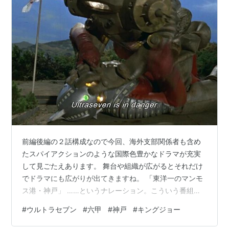
前編後編の２話構成なので今回、海外支部関係者も含め
たスパイアクションのような国際色豊かなドラマが充実
して見ごたえあります。 舞台や組織が広がるとそれだけ
でドラマにも広がりが出てきますね。 「東洋一のマンモ
ス港・神戸」 ……というナレーション。こういう番組を
見て全国の子ども達に都市のイメージがついていきま
#
ウルトラセブン
#
六甲
#
神戸
#
キングジョー
す。 怪しい男が上陸。 わたしゃ「まんじ党」の忍者かと
思いましたよ。 ちなみに最初の放送日は仮面の忍者赤影