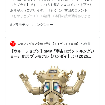
じとプラモ】です。 いつもお星さま＆コメントを下さり
ありがとうございます。 《もくじ》 前回のコメント
《おやじとプラモ》03箱目 《本日の読者登録ありがとう
ございますブログ》 《お知らせ》 今回のお星さま＆コメ
#
プラモデル
#
キングジョー
ント 前回のコメント konma08.hatenadiary.jp ねずみリ
ーダー(id:nezumileader)さん バイトいろいろとやったも
のですよー。適性なのか、単純作業が延々と続く系は合
•
わなかったのです(´Д｀)同じ時給なら合っている仕事を
人気フィギュア安値で予約【トイゲット！Blog】
2年前
選ぶに越したことはないのだと…
【ウルトラセブン】SMP『宇宙ロボット キングジ
ョー』食玩 プラモデル【バンダイ】より2025年6
月発売予定♪