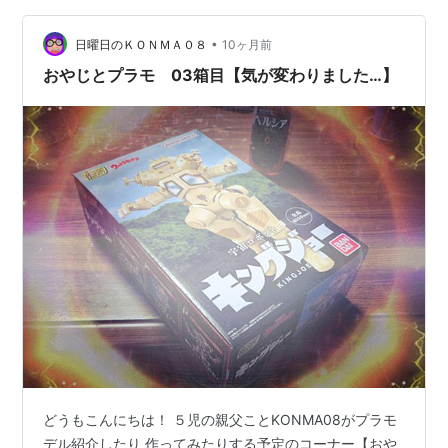
第14話 謎のまんじ党 1967年7月5日ウルトラセブン 第13
•
話 ウルトラ警備隊西へ 前編 1968年1月7日 何で教会から
日曜日のＫＯＮＭＡ０８
10ヶ月前
出てくるんですか？ 六甲のどの辺のロケなんでしょう
おやじとプラモ 03箱目【気が変わりました…】
か？ 六甲山…
どうもこんにちは！ ５児の親父ことKONMA08がプラモ
デル紹介したり 作ってみたりする予定のコーナー【おや