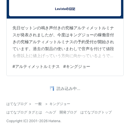
先日ゼットンの鳴き声付きの究極アルティメットルミナ
スが発表されましたが、今度はキングジョーの稼働音付
きの究極アルティメットルミナスの予約受付が開始され
ています。過去の製品の使いまわしで音声を付けて値段
を倍以上に値上げっていう方向に向かっているようです
ねぇ。 とりあえずゼットンは予約しましたしキングジョ
#
アルティメットルミナス
#
キングジョー
ーも予約はするとは思いますが、多分ここまででしょう
(いやバルタンがあの笑っているような声がでるなら買う
かも)。以前に購入した音無しのゼットンとキングジョー
読み込み中…
は処分するかな。もしザラブを発売するなら劇中のセリ
フを何パターンか喋るギミックでおねがいしますね(笑)
はてなブログ
>
一般
>
キングジョー
【2023年11月9日追記】過去にアルテ…
はてなブログ タグとは
ヘルプ
開発ブログ
はてなブログトップ
Copyright (C) 2001-
2026
Hatena.