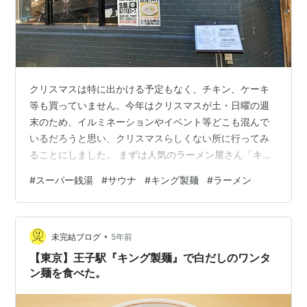
クリスマスは特に出かける予定もなく、チキン、ケーキ
等も買っていません。今年はクリスマスが土・日曜の週
末のため、イルミネーションやイベント等どこも混んで
いるだろうと思い、クリスマスらしくない所に行ってみ
ることにしました。 まずは人気のラーメン屋さん「キン
グ製麺」さんに行ってみました。お昼(12時すぎ)どきなの
#
スーパー銭湯
#
サウナ
#
キング製麺
#
ラーメン
に誰も並んでいませんでした。今日は空いている？ メニ
ューの看板を見ながらどれにしようか悩んでいると、食
べ終えた人がお店から出てきて入れ替わりにすぐ入店で
•
きました。 白だしラーメンに肉ワンタントッピングの定
未完結ブログ
5年前
番メニューを注文。 スープがうまいんです。深みがある
【東京】王子駅『キング製麺』で白だしのワンタ
んだけど優しい味で他にはない（私調べ…
ン麺を食べた。