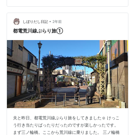
フが作ってます。ざる中華のつけ汁は醤油ベースで魚介
と酸味を感じるさっぱりタイプで量もたっぷりです。つ
け汁には細切りチャーシューとメンマがたっぷり入って
•
しぼりだし日記
2年前
います。麺は中細でツルシコ適度な茹で加減で思ったよ
都電荒川線ぶらり旅①
り…
夫と昨日、都電荒川線ぶらり旅をしてきました☺️ けっこ
う行き当たりばったりだったのですが楽しかったです。
まず三ノ輪橋。ここから荒川線に乗りました。 三ノ輪橋