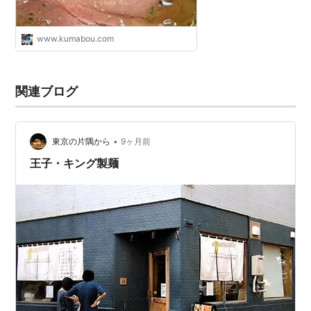
www.kumabou.com
関連ブログ
•
東京の片隅から
9ヶ月前
王子・キング製麺