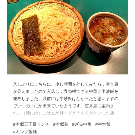
久しぶりにこちらに。少し時間を外してみたら，空き席
が見えましたので入店し，券売機でざる中華と半炒飯を
発券しました。以前には半炒飯はなかったと思いますの
でいつのまにか出来ていたようです。空き席に案内さ
れ，（麺には）ごはんが付くがどうするかといった趣旨
の質問がありましたが，半炒飯を発券しているのでお断
#
本郷三丁目ランチ
#
本郷苑
#
ざる中華
#
半炒飯
りしています。以前から麺にごはんが付いたかどうか全
#
キング製麺
く覚えておりません・・・。例によって炒飯はロボシェ