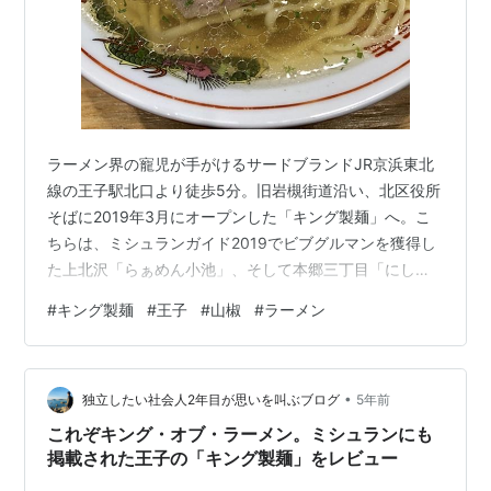
ラーメン界の寵児が手がけるサードブランドJR京浜東北
線の王子駅北口より徒歩5分。旧岩槻街道沿い、北区役所
そばに2019年3月にオープンした「キング製麺」へ。こ
ちらは、ミシュランガイド2019でビブグルマンを獲得し
た上北沢「らぁめん小池」、そして本郷三丁目「にし
乃」の両店を手がける水原裕満氏のサードブランド。店
#
キング製麺
#
王子
#
山椒
#
ラーメン
内は11席のみで、待たずに啜れたら幸運である。ラーメ
ンは、乾物や節を使った和出汁にラードをきかせた「白
だし」と、そのスープに山椒の葉を散らした「山椒」の2
•
種を用意。山椒入りは「にし乃」でも人気で、両者はス
独立したい社会人2年目が思いを叫ぶブログ
5年前
ープの構成こそ違うが楽しみな一杯である。また、こち
これぞキング・オブ・ラーメン。ミシュランにも
らも「にし乃」同様、肉と海老の2種の…
掲載された王子の「キング製麺」をレビュー