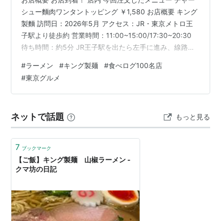
シュー麵肉ワンタントッピング ￥1,580 お店概要 キング
製麵 訪問日：2026年5月 アクセス：JR・東京メトロ王
子駅より徒歩約 営業時間：11:00~15:00/17:30~20:30
待ち時間：約5分 JR王子駅を出たら左手に進み、線路沿
いを歩きます。そして、高架をくぐり道なりに進み、横
#
ラーメン
#
キング製麺
#
食べログ100名店
断歩道を渡ります。左折して進んでいくと見えてくるの
#
東京グルメ
が「キング製麺」。 「らぁめん小池」や先日訪問した
「中華そば にし乃」などの有名店を手掛ける「イノセン
ス（小池グループ）」が運営している、食べログ100名店
ネットで話題
もっと見る
にも選出されたことのある大人気のラーメン屋…
7
ブックマーク
【ご飯】キング製麺 山椒ラーメン -
クマ坊の日記