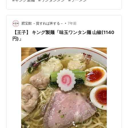
の方がオススメしていた白だしラーメンを注文すること
にしました。 待っている間に卓上の説明書きを読みま
す。 さて、着丼。 すごく美味しそうな見た目です！ 全
•
部入りワンタン麺(白だし) 非常に繊細で優しいスープで
肥宝館 －貧すれば丼する－
7年前
す。 完飲は余裕。 私の隣のお客さんもみんな丼を持ち上
【王子】 キング製麺「味玉ワンタン麺 山椒(1140
げて最後までスープを飲み干してい…
円)」