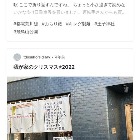
駅 ここで折り返すんですね。 ちょっと小さ過ぎて読めな
いかな💦 1日乗車券を買いました。運転手さんからも買え
るし近所のお店でも買えるところがあるらしいですよ。
#
都電荒川線
#
ぶらり旅
#
キング製麺
#
王子神社
イチョウマークかわいい 車内風景 独特で楽しいですね。
#
飛鳥山公園
チンチン、というベルの音が心地よい。信号でとまる。
線路と車道が並走しているんですね。 音声で入るCMが
ご近所情報っぽくってバスっぽいんですよ。 運転手さん
もバスに近い感じなんでしょうね。何しろ信号で止まる
•
tdosukoi’s diary
4年前
わけだし。 荒川線か…
我が家のクリスマス⭐️2022