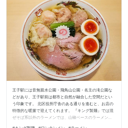
王子駅には音無親水公園・飛鳥山公園・名主の滝公園な
どがあり、王子駅前は都市と自然が融合した空間だとい
う印象です。 北区役所庁舎のある通りを進むと、お店の
特徴的な暖簾で迎えてくれます。 『キング製麺』では混
ぜそば系以外のラーメンでは、山椒ベースのラーメンと
白だしベースのラーメンの２択になります。 今回はお店
#
キング製麺
#
ワンタンメン
#
ラーメン