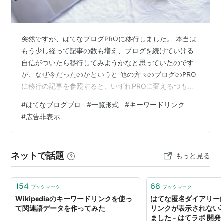
<a href="keyword:〜〜">〜〜〜</a>
突然ですが、はてなブログPROに移行しました。 本当は
もう少し経って記事の数も増え、ブログを続けていける
自信がついたら移行してみようかなと思っていたのです
が、なぜ今だったのかというと 他の方々のブログのPRO
に移行の記事を参照すると、いずれPROに変えるつもり
があるのなら、遅くなればなるほど変更の設定等が煩わ
#
はてなブログプロ
#
一覧形式
#
キーワードリンク
しくなりそう。 形から入るタイプなので、もう少しデザ
#
広告非表示
インをカスタマイズしてみたい。 思っていたより書くこ
とが楽しい。（但し独りよがりｗ） お金をかけたので続
けるモチベーションになる。(ケチ) カスタマイズと言っ
ネットで話題
もっと見る
てもまだ変更したのは【設定】の詳細設定で トップペー
ジの表示を「一覧形式」にした…
154
68
ブックマーク
ブックマーク
Wikipediaのキーワードリンクを使っ
はてな匿名ダイアリー
て関連語データを作ってみた
リンクが表示されない
ました - はてラボ 開