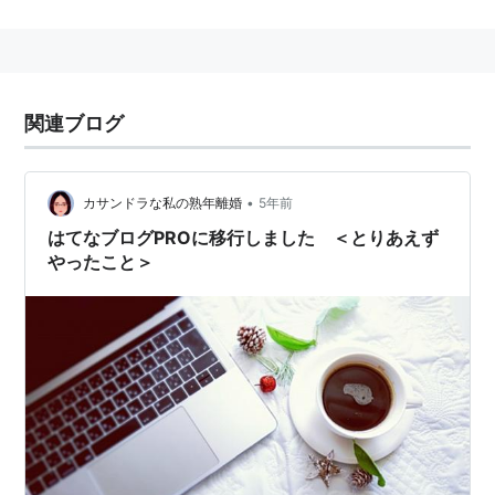
キーワード
はてな記法一覧
はてなダイアリーにおけるリンク記法
関連ブログ
普通のリンク
•
カサンドラな私の熟年離婚
5年前
[[〜〜]]
はてなブログPROに移行しました ＜とりあえず
やったこと＞
[keyword:〜〜]
リンク先とリンクタイトルを違うものにする
[http://d.hatena.ne.jp/keyword/〜〜:title=〜〜〜]