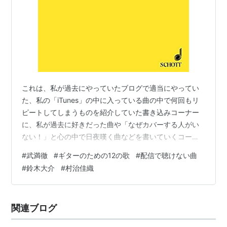
これは、私が過去にやっていたブログで適当にやってい
た、私の「iTunes」の中に入っている曲の中で何回もリ
ピートしてしまうものを紹介していた書き込みコーナー
に、私が過去に好きだった曲や「なぜカバーする人がい
ない！」と心の中で日夜嘆く曲などを書いていくコーナ
ーとして復活してみたものです(^_^;今更ですが、日本の
#
武満徹
#
ギターのための12の歌
#
配信で聴けない曲
レジェンド系音楽家の武満徹さんが、2020年で生誕90年
#
鈴木大介
#
村治佳織
になりました。mikiki.tokyo.jp そこで第227回は、武満徹
さんの「ギターのための12の歌」です。この曲は現在、
動画投稿サイトのほかに、ギター奏者の村治佳織さんの
関連ブログ
アルバム『ギターのための12の歌』や、ギター奏者の鈴
木大介…