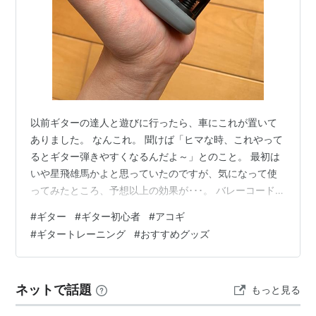
以前ギターの達人と遊びに行ったら、車にこれが置いて
ありました。 なんこれ。 聞けば「ヒマな時、これやって
るとギター弾きやすくなるんだよ～」とのこと。 最初は
いや星飛雄馬かよと思っていたのですが、気になって使
ってみたところ、予想以上の効果が･･･。 バレーコードが
弾けない スキマ時間を活用して上達したい というギタリ
#
ギター
#
ギター初心者
#
アコギ
ストのみなさんにはかなりおすすめ。気になったら読み
#
ギタートレーニング
#
おすすめグッズ
進めてみてくださいね。 D'Addarioトレーニングツール
おすすめの使い方 ※全然楽しくはない あらゆる練習に通
ずる「コツ」 まとめ D'Addarioトレーニングツール リン
ネットで話題
もっと見る
ク ギターの弦で有名なD'Addarioが出しているト…